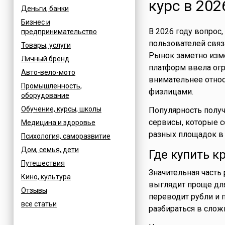
курс в 202
Деньги, банки
Бизнес и
В 2026 году вопрос,
предпринимательство
пользователей связ
Товары, услуги
Рынок заметно изм
Личный бренд
платформ ввела огр
Авто-вело-мото
внимательнее отно
Промышленность,
физлицами.
оборудование
Обучение, курсы, школы
Популярность полу
сервисы, которые с
Медицина и здоровье
разных площадок в 
Психология, саморазвитие
Дом, семья, дети
Где купить к
Путешествия
Значительная часть
Кино, культура
выглядит проще для
Отзывы
переводит рубли и 
все статьи
разбираться в слож