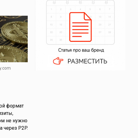
y.com
кой формат
изиты,
ом не нужно
 через P2P.