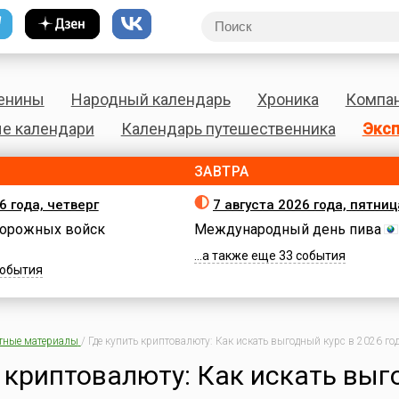
енины
Народный календарь
Хроника
Компа
е календари
Календарь путешественника
Эксп
ЗАВТРА
6 года, четверг
7 августа 2026 года, пятниц
орожных войск
Международный день пива
...а также еще 33 события
 события
тные материалы
/
Где купить криптовалюту: Как искать выгодный курс в 2026 го
ь криптовалюту: Как искать вы