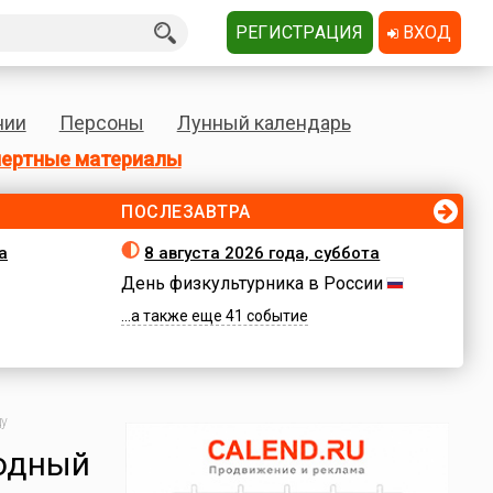
РЕГИСТРАЦИЯ
ВХОД
нии
Персоны
Лунный календарь
ертные материалы
ПОСЛЕЗАВТРА
а
8 августа 2026 года, суббота
День физкультурника в России
...а также еще 41 событие
ду
годный