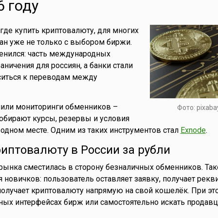
6 году
 где купить криптовалюту, для многих
ан уже не только с выбором биржи.
енился: часть международных
аничения для россиян, а банки стали
ситься к переводам между
чили мониторинги обменников –
Фото: pixaba
обирают курсы, резервы и условия
одном месте. Одним из таких инструментов стал
Exnode
.
риптовалюту в России за рубли
 рынка сместилась в сторону безналичных обменников. Та
 новичков: пользователь оставляет заявку, получает рекв
получает криптовалюту напрямую на свой кошелёк. При эт
ных интерфейсах бирж или самостоятельно искать продавца