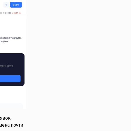
явок.
мена почти