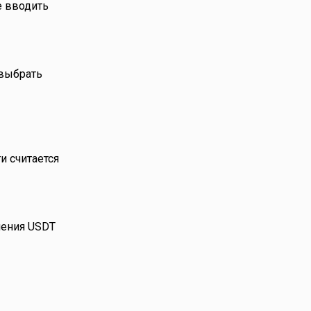
е вводить
 выбрать
и считается
чения USDT