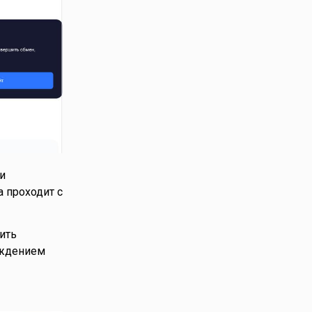
и
а проходит с
ить
рждением