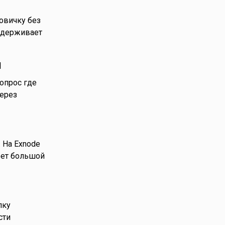
новичку без
ддерживает
н
опрос где
через
 На Exnode
еет большой
лку
сти