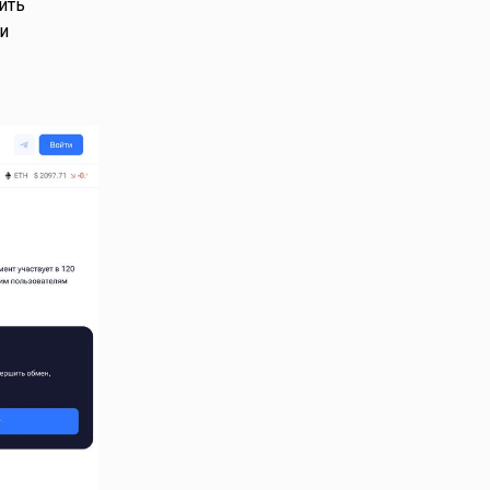
ить
и