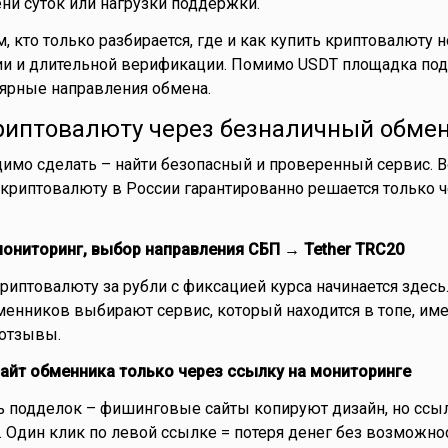
ени суток или нагрузки поддержки.
, кто только разбирается, где и как купить криптовалюту 
ии и длительной верификации. Помимо USDT площадка по
ярные направления обмена.
криптовалюту через безналичный обме
димо сделать – найти безопасный и проверенный сервис. В
криптовалюту в России гарантированно решается только 
мониторинг, выбор направления СБП → Tether TRC20
риптовалюту за рубли с фиксацией курса начинается здесь.
менников выбирают сервис, который находится в топе, им
 отзывы.
сайт обменника только через ссылку на мониторинге
ь подделок – фишинговые сайты копируют дизайн, но ссы
. Один клик по левой ссылке = потеря денег без возможно