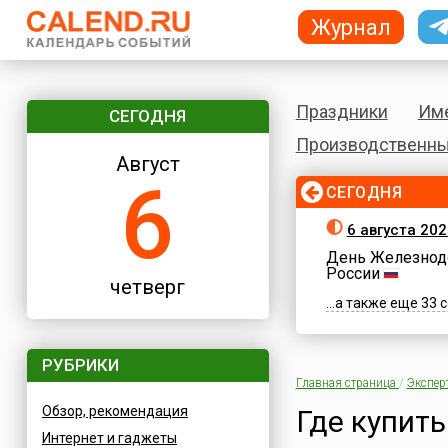
Журнал
Праздники
Им
СЕГОДНЯ
Производственны
Август
6
СЕГОДНЯ
6 августа 202
День Железнод
России
четверг
...а также еще 33
РУБРИКИ
Главная страница
/
Экспер
Обзор, рекомендация
Где купит
Интернет и гаджеты