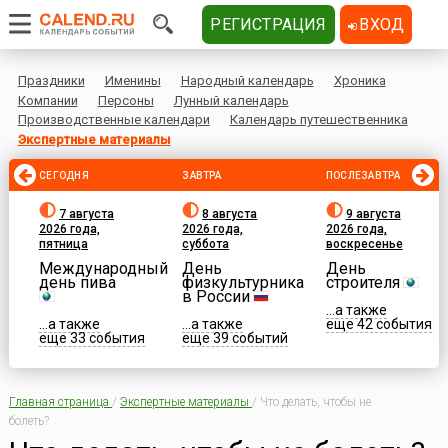
РЕГИСТРАЦИЯ
ВХОД
Праздники
Именины
Народный календарь
Хроника
Компании
Персоны
Лунный календарь
Производственные календари
Календарь путешественника
Экспертные материалы
СЕГОДНЯ
ЗАВТРА
ПОСЛЕЗАВТРА
7 августа
8 августа
9 августа
2026 года,
2026 года,
2026 года,
пятница
суббота
воскресенье
Международный
День
День
день пива
физкультурника
строителя
в России
...а также
...а также
...а также
еще 42 события
еще 33 события
еще 39 событий
Главная страница
/
Экспертные материалы
/
Что делать, чтобы не
болеть?