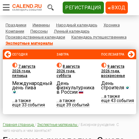
РЕГИСТРАЦИЯ
ВХОД
Праздники
Именины
Народный календарь
Хроника
Компании
Персоны
Лунный календарь
Производственные календари
Календарь путешественника
Экспертные материалы
СЕГОДНЯ
ЗАВТРА
ПОСЛЕЗАВТРА
7 августа
8 августа
9 августа
2026 года,
2026 года,
2026 года,
пятница
суббота
воскресенье
Международный
День
День
день пива
физкультурника
строителя
в России
...а также
...а также
...а также
еще 43 события
еще 33 события
еще 39 событий
Главная страница
/
Экспертные материалы
/
Бисерное рукоделие. С
чего начать и чем заняться?