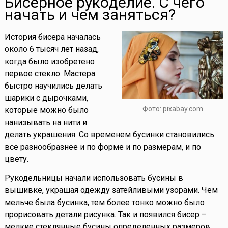
Бисерное рукоделие. С чего
начать и чем заняться?
История бисера началась
около 6 тысяч лет назад,
когда было изобретено
первое стекло. Мастера
быстро научились делать
шарики с дырочками,
Фото: pixabay.com
которые можно было
нанизывать на нити и
делать украшения. Со временем бусинки становились
все разнообразнее и по форме и по размерам, и по
цвету.
Рукодельницы начали использовать бусины в
вышивке, украшая одежду затейливыми узорами. Чем
мельче была бусинка, тем более тонко можно было
прорисовать детали рисунка. Так и появился бисер –
мелкие стеклянные бусины определенных размеров