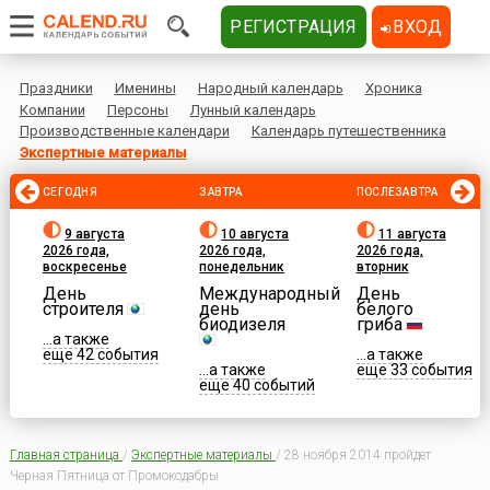
РЕГИСТРАЦИЯ
ВХОД
Праздники
Именины
Народный календарь
Хроника
Компании
Персоны
Лунный календарь
Производственные календари
Календарь путешественника
Экспертные материалы
СЕГОДНЯ
ЗАВТРА
ПОСЛЕЗАВТРА
9 августа
10 августа
11 августа
2026 года,
2026 года,
2026 года,
воскресенье
понедельник
вторник
День
Международный
День
строителя
день
белого
биодизеля
гриба
...а также
еще 42 события
...а также
...а также
еще 33 события
еще 40 событий
Главная страница
/
Экспертные материалы
/
28 ноября 2014 пройдет
Черная Пятница от Промокодабры