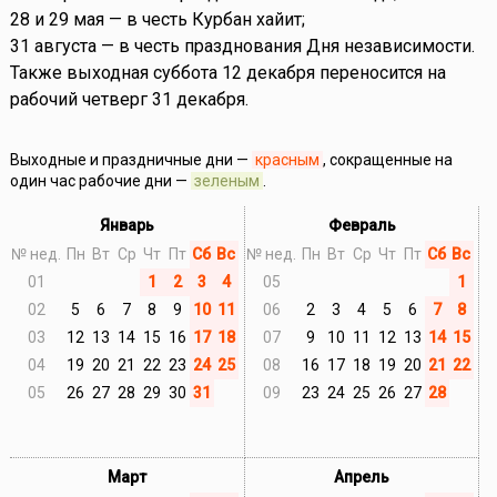
28 и 29 мая — в честь Курбан хайит;
31 августа — в честь празднования Дня независимости.
Также выходная суббота 12 декабря переносится на
рабочий четверг 31 декабря.
Выходные и праздничные дни —
красным
, сокращенные на
один час рабочие дни —
зеленым
.
Январь
Февраль
№ нед.
Пн
Вт
Ср
Чт
Пт
Сб
Вс
№ нед.
Пн
Вт
Ср
Чт
Пт
Сб
Вс
01
1
2
3
4
05
1
02
5
6
7
8
9
10
11
06
2
3
4
5
6
7
8
03
12
13
14
15
16
17
18
07
9
10
11
12
13
14
15
04
19
20
21
22
23
24
25
08
16
17
18
19
20
21
22
05
26
27
28
29
30
31
09
23
24
25
26
27
28
Март
Апрель