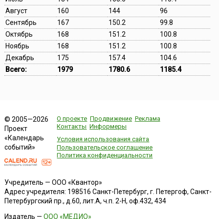
Август
160
144
96
Сентябрь
167
150.2
99.8
Октябрь
168
151.2
100.8
Ноябрь
168
151.2
100.8
Декабрь
175
157.4
104.6
Всего:
1979
1780.6
1185.4
О проекте
Продвижение
Реклама
© 2005—2026
Контакты
Информеры
Проект
«Календарь
Условия использования сайта
событий»
Пользовательское соглашение
Политика конфиденциальности
Учредитель — ООО «Квантор»
Адрес учредителя: 198516 Санкт-Петербург, г. Петергоф, Санкт-
Петербургский пр., д.60, лит.А, ч.п. 2-Н, оф.432, 434
Издатель —
ООО «МЕДИО»