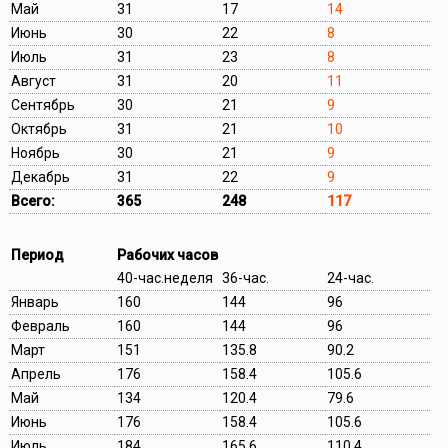
Май
31
17
14
Июнь
30
22
8
Июль
31
23
8
Август
31
20
11
Сентябрь
30
21
9
Октябрь
31
21
10
Ноябрь
30
21
9
Декабрь
31
22
9
Всего:
365
248
117
Период
Рабочих часов
40-час.неделя
36-час.
24-час.
Январь
160
144
96
Февраль
160
144
96
Март
151
135.8
90.2
Апрель
176
158.4
105.6
Май
134
120.4
79.6
Июнь
176
158.4
105.6
Июль
184
165.6
110.4