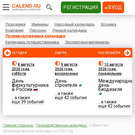
РЕГИСТРАЦИЯ
ВХОД
Праздники
Именины
Народный календарь
Хроника
Компании
Персоны
Лунный календарь
Производственные календари
Календарь путешественника
Экспертные материалы
СЕГОДНЯ
ЗАВТРА
ПОСЛЕЗАВТРА
8 августа
9 августа
10 августа
2026 года,
2026 года,
2026 года,
суббота
воскресенье
понедельник
День
День
Международны
физкультурника
строителя
день
в России
биодизеля
...а также
...а также
еще 42 события
еще 39 событий
...а также
еще 42 события
Главная страница
/
Производственные календари
/
Узбекистан -
производственный календарь на 2026 год