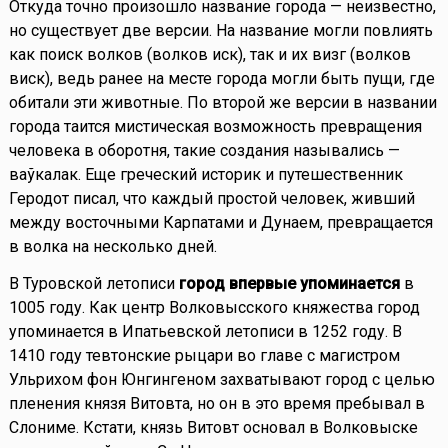
Откуда точно произошло название города — неизвестно,
но существует две версии. На название могли повлиять
как поиск волков (волков иск), так и их визг (волков
виск), ведь ранее на месте города могли быть пущи, где
обитали эти животные. По второй же версии в названии
города таится мистическая возможность превращения
человека в оборотня, такие создания назывались —
ваўкалак. Еще греческий историк и путешественник
Геродот писал, что каждый простой человек, живший
между восточными Карпатами и Дунаем, превращается
в волка на несколько дней.
В Туровской летописи
город впервые упоминается
в
1005 году. Как центр Волковысского княжества город
упоминается в Ипатьевской летописи в 1252 году. В
1410 году тевтонские рыцари во главе с магистром
Ульрихом фон Юнгингеном захватывают город с целью
пленения князя Витовта, но он в это время пребывал в
Слониме. Кстати, князь Витовт основал в Волковыске