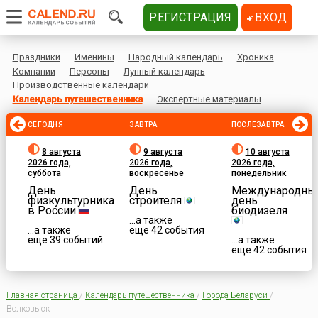
РЕГИСТРАЦИЯ
ВХОД
Праздники
Именины
Народный календарь
Хроника
Компании
Персоны
Лунный календарь
Производственные календари
Календарь путешественника
Экспертные материалы
СЕГОДНЯ
ЗАВТРА
ПОСЛЕЗАВТРА
8 августа
9 августа
10 августа
2026 года,
2026 года,
2026 года,
суббота
воскресенье
понедельник
День
День
Международны
физкультурника
строителя
день
в России
биодизеля
...а также
...а также
еще 42 события
еще 39 событий
...а также
еще 42 события
Главная страница
/
Календарь путешественника
/
Города Беларуси
/
Волковыск