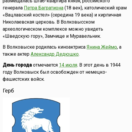
размещалась штаб-квартира князя, российского
генерала
Петра Багратиона
(18 век), католический храм
«Вацлавский костел» (середина 19 века) и кирпичная
Николаевская церковь. В Волковысском
археологическом комплексе можно увидеть
«Шведскую гору», Замчище и Муравельник.
В Волковыске родилась киноактриса
Янина Жеймо
, а
также актер
Александр Дедюшко
.
День города
отмечается
14 июля
. В этот день в 1944
году Волковыск был освобожден от немецко-
фашистских войск.
Герб