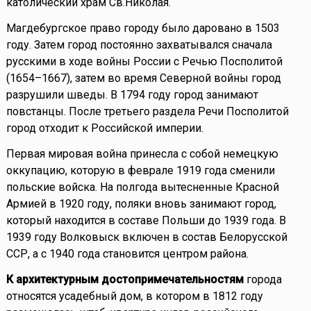
католический храм Св.Николая.
Магдебургское право городу было даровано в 1503
году. Затем город постоянно захватывался сначала
русскими в ходе войны России с Речью Посполитой
(1654–1667), затем во время Северной войны город
разрушили шведы. В 1794 году город занимают
повстанцы. После третьего раздела Речи Посполитой
город отходит к Российской империи.
Первая мировая война принесла с собой немецкую
оккупацию, которую в феврале 1919 года сменили
польские войска. На полгода вытесненные Красной
Армией в 1920 году, поляки вновь занимают город,
который находится в составе Польши до 1939 года. В
1939 году Волковыск включен в состав Белорусской
ССР, а с 1940 года становится центром района.
К архитектурным достопримечательностям
города
относятся усадебный дом, в котором в 1812 году