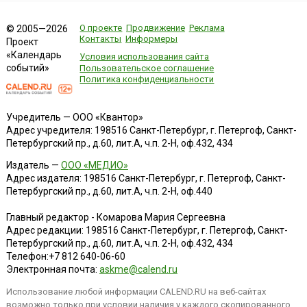
О проекте
Продвижение
Реклама
© 2005—2026
Контакты
Информеры
Проект
«Календарь
Условия использования сайта
событий»
Пользовательское соглашение
Политика конфиденциальности
Учредитель — ООО «Квантор»
Адрес учредителя: 198516 Санкт-Петербург, г. Петергоф, Санкт-
Петербургский пр., д.60, лит.А, ч.п. 2-Н, оф.432, 434
Издатель —
ООО «МЕДИО»
Адрес издателя: 198516 Санкт-Петербург, г. Петергоф, Санкт-
Петербургский пр., д.60, лит.А, ч.п. 2-Н, оф.440
Главный редактор - Комарова Мария Сергеевна
Адрес редакции:
198516
Санкт-Петербург, г. Петергоф
,
Санкт-
Петербургский пр., д.60, лит.А, ч.п. 2-Н, оф.432, 434
Телефон:
+7 812 640-06-60
Электронная почта:
askme@calend.ru
Использование любой информации CALEND.RU на веб-сайтах
возможно только при условии наличия у каждого скопированного