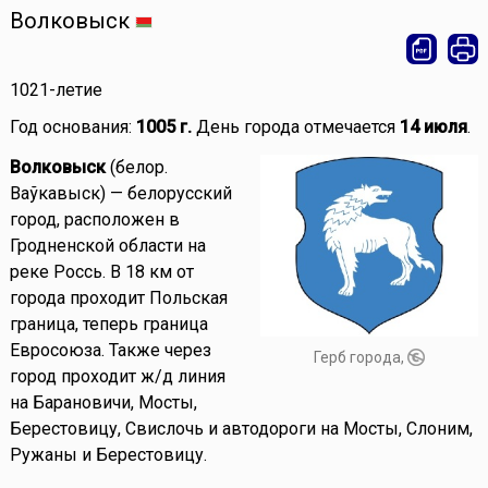
Волковыск
1021-летие
Год основания:
1005 г.
День города отмечается
14 июля
.
Волковыск
(белор.
Ваўкавыск) — белорусский
город, расположен в
Гродненской области на
реке Россь. В 18 км от
города проходит Польская
граница, теперь граница
Евросоюза. Также через
Герб города,
город проходит ж/д линия
на Барановичи, Мосты,
Берестовицу, Свислочь и автодороги на Мосты, Слоним,
Ружаны и Берестовицу.