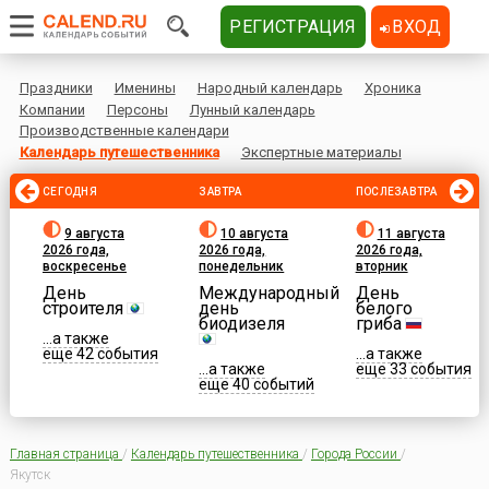
РЕГИСТРАЦИЯ
ВХОД
Праздники
Именины
Народный календарь
Хроника
Компании
Персоны
Лунный календарь
Производственные календари
Календарь путешественника
Экспертные материалы
СЕГОДНЯ
ЗАВТРА
ПОСЛЕЗАВТРА
9 августа
10 августа
11 августа
2026 года,
2026 года,
2026 года,
воскресенье
понедельник
вторник
День
Международный
День
строителя
день
белого
биодизеля
гриба
...а также
еще 42 события
...а также
...а также
еще 33 события
еще 40 событий
Главная страница
/
Календарь путешественника
/
Города России
/
Якутск