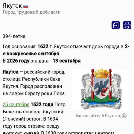
Якутск
Город трудовой доблести
394-летие
Год основания:
1632 г.
Якутск отмечает день города в
2-
е воскресенье сентября
.
В
2026 году
эта дата -
13 сентября
.
Якутск
— российский город,
столица Республики Саха
Якутия. Город расположен
на левом берегу реки Лена.
25 сентября
1632 года
Петр
Бекетов основал Якутский
Большой герб Якутска,
(Ленский) острог. В 1634
году город отразил осаду
якутских князей. В 1638 году острог стал центром