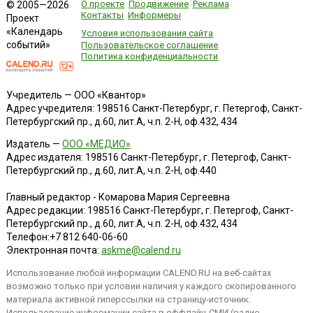
О проекте
Продвижение
Реклама
© 2005—2026
Контакты
Информеры
Проект
«Календарь
Условия использования сайта
событий»
Пользовательское соглашение
Политика конфиденциальности
Учредитель — ООО «Квантор»
Адрес учредителя: 198516 Санкт-Петербург, г. Петергоф, Санкт-
Петербургский пр., д.60, лит.А, ч.п. 2-Н, оф.432, 434
Издатель —
ООО «МЕДИО»
Адрес издателя: 198516 Санкт-Петербург, г. Петергоф, Санкт-
Петербургский пр., д.60, лит.А, ч.п. 2-Н, оф.440
Главный редактор - Комарова Мария Сергеевна
Адрес редакции:
198516
Санкт-Петербург, г. Петергоф
,
Санкт-
Петербургский пр., д.60, лит.А, ч.п. 2-Н, оф.432, 434
Телефон:
+7 812 640-06-60
Электронная почта:
askme@calend.ru
Использование любой информации CALEND.RU на веб-сайтах
возможно только при условии наличия у каждого скопированного
материала активной гиперссылки на страницу-источник.
Использование информации сайта в оффлайн-СМИ (радио,