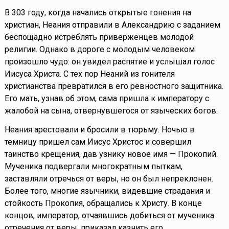
В 303 году, когда начались открытые гонения на
христиан, Неания отправили в Александрию с заданием
беспощадно истреблять приверженцев молодой
религии. Однако в дороге с молодым человеком
произошло чудо: он увидел распятие и услышал голос
Иисуса Христа. С тех пор Неаний из гонителя
христианства превратился в его ревностного защитника.
Его мать, узнав об этом, сама пришла к императору с
жалобой на сына, отвернувшегося от языческих богов.
Неания арестовали и бросили в тюрьму. Ночью в
темницу пришел сам Иисус Христос и совершил
таинство крещения, дав узнику новое имя — Прокопий.
Мученика подвергали многократным пыткам,
заставляли отречься от веры, но он был непреклонен.
Более того, многие язычники, видевшие страдания и
стойкость Прокопия, обращались к Христу. В конце
концов, император, отчаявшись добиться от мученика
отречения от веры, приказал казнить его.