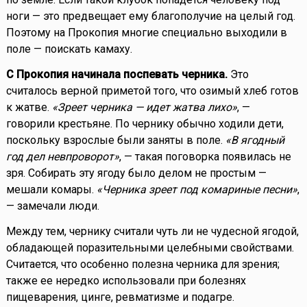
ноги — это предвещает ему благополучие на целый год.
Поэтому на Прокопия многие специально выходили в
поле — поискать камаху.
С Прокопия начинала поспевать черника.
Это
считалось верной приметой того, что озимый хлеб готов
к жатве.
«Зреет черника — идет жатва лихо»
, —
говорили крестьяне. По чернику обычно ходили дети,
поскольку взрослые были заняты в поле.
«В ягодный
год дел невпроворот»
, — такая поговорка появилась не
зря. Собирать эту ягоду было делом не простым —
мешали комары.
«Черника зреет под комариные песни»
,
— замечали люди.
Между тем, чернику считали чуть ли не чудесной ягодой,
обладающей поразительными целебными свойствами.
Считается, что особенно полезна черника для зрения;
также ее нередко использовали при болезнях
пищеварения, цинге, ревматизме и подагре.