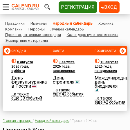
РЕГИСТРАЦИЯ
ВХОД
Праздники
Именины
Народный календарь
Хроника
Компании
Персоны
Лунный календарь
Производственные календари
Календарь путешественника
Экспертные материалы
СЕГОДНЯ
ЗАВТРА
ПОСЛЕЗАВТРА
8 августа
9 августа
10 августа
2026 года,
2026 года,
2026 года,
суббота
воскресенье
понедельник
День
День
Международны
физкультурника
строителя
день
в России
биодизеля
...а также
...а также
еще 42 события
еще 39 событий
...а также
еще 42 события
Главная страница
/
Народный календарь
/
Прокопий Жнец