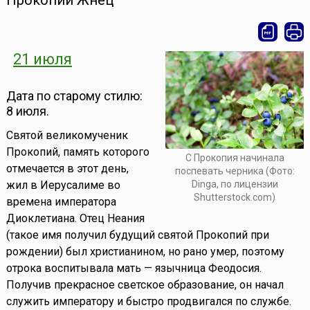
Прокопий Жнец
21 июля
Дата по старому стилю:
8 июля.
Святой великомученик
Прокопий, память которого
С Прокопия начинала
отмечается в этот день,
поспевать черника (Фото:
жил в Иерусалиме во
Dinga, по лицензии
Shutterstock.com)
времена императора
Диоклетиана. Отец Неания
(такое имя получил будущий святой Прокопий при
рождении) был христианином, но рано умер, поэтому
отрока воспитывала мать — язычница Феодосия.
Получив прекрасное светское образование, он начал
служить императору и быстро продвигался по службе.