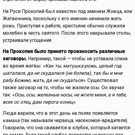
На Руси Прокопий был известен под именем Жнеца, или
Жатвенника, поскольку с его именин начинали жать
рожь. Приступая к работе, крестьяне обычно служили
молебен в честь святого. После этого накрывали столы,
устраивали угощения.
На Прокопия было принято произносить различные
заговоры.
Например, такой — чтобы не уставала спина
во время жатвы:
«Как ты, матушка-рожь, целый год
шаталася, да не скудалася (не болела), так бы и мне
рабу Божию, жать, да не скудаться»
. Существовал
также заговор на то, чтобы не жалили осы. Он звучал
так:
«Осы, осы, железные носы, не жгите меня, а я тебе,
всех ос отец, дам пирога конец»
.
Люди верили, что в этот день на полях появляется
камаха
(так называли червеца, насекомое-вредителя).
Говорили, что она свивается в клубок, который катается
по земле. Если такой клубок попадется человеку под