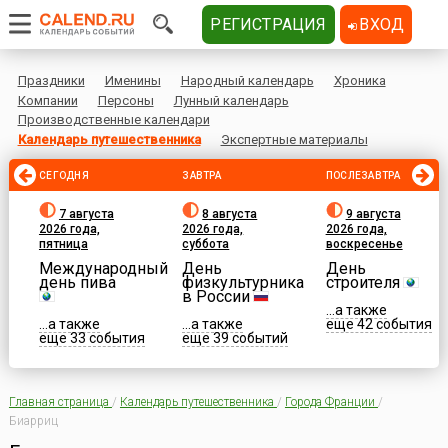
РЕГИСТРАЦИЯ
ВХОД
Праздники
Именины
Народный календарь
Хроника
Компании
Персоны
Лунный календарь
Производственные календари
Календарь путешественника
Экспертные материалы
СЕГОДНЯ
ЗАВТРА
ПОСЛЕЗАВТРА
7 августа
8 августа
9 августа
2026 года,
2026 года,
2026 года,
пятница
суббота
воскресенье
Международный
День
День
день пива
физкультурника
строителя
в России
...а также
...а также
...а также
еще 42 события
еще 33 события
еще 39 событий
Главная страница
/
Календарь путешественника
/
Города Франции
/
Биарриц