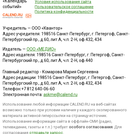
«Календарь
Условия использования сайта
событий»
Пользовательское соглашение
Политика конфиденциальности
Учредитель — ООО «Квантор»
Адрес учредителя: 198516 Санкт-Петербург, г. Петергоф, Санкт-
Петербургский пр., д.60, лит.А, ч.п. 2-Н, оф.432, 434
Издатель —
ООО «МЕДИО»
Адрес издателя: 198516 Санкт-Петербург, г. Петергоф, Санкт-
Петербургский пр., д.60, лит.А, ч.п. 2-Н, оф.440
Главный редактор - Комарова Мария Сергеевна
Адрес редакции:
198516
Санкт-Петербург, г. Петергоф
,
Санкт-
Петербургский пр., д.60, лит.А, ч.п. 2-Н, оф.432, 434
Телефон:
+7 812 640-06-60
Электронная почта:
askme@calend.ru
Использование любой информации CALEND.RU на веб-сайтах
возможно только при условии наличия у каждого скопированного
материала активной гиперссылки на страницу-источник.
Использование информации сайта в оффлайн-СМИ (радио,
телевидение, газеты и т.п.) требует
особого согласования
. Для
согласования
отправьте запрос
.