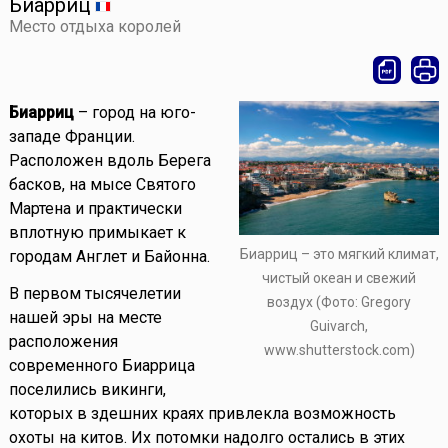
Биарриц
Место отдыха королей
Биарриц
– город на юго-
западе Франции.
Расположен вдоль Берега
басков, на мысе Святого
Мартена и практически
вплотную примыкает к
Биарриц – это мягкий климат,
городам Англет и Байонна.
чистый океан и свежий
В первом тысячелетии
воздух (Фото: Gregory
нашей эры на месте
Guivarch,
расположения
www.shutterstock.com)
современного Биаррица
поселились викинги,
которых в здешних краях привлекла возможность
охоты на китов. Их потомки надолго остались в этих