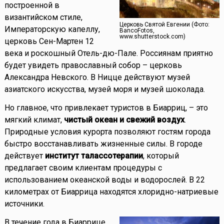
построенной в
византийском стиле,
Церковь Святой Евгении (Фото:
Императорскую капеллу,
BancoFotos,
www.shutterstock.com)
церковь Сен-Мартен 12
века и роскошный Отель-дю-Пале. Россиянам приятно
будет увидеть православный собор – церковь
Александра Невского. В Ницце действуют музей
азиатского искусства, музей моря и музей шоколада.
Но главное, что привлекает туристов в Биарриц, – это
мягкий климат,
чистый океан и свежий воздух
.
Природные условия курорта позволяют гостям города
быстро восстанавливать жизненные силы. В городе
действует
институт талассотерапии
, который
предлагает своим клиентам процедуры с
использованием океанской воды и водорослей. В 22
километрах от Биаррица находятся хлоридно-натриевые
источники.
В течение года в Биаррице