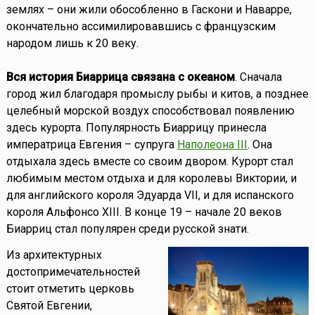
землях – они жили обособленно в Гаскони и Наварре,
окончательно ассимилировавшись с французским
народом лишь к 20 веку.
Вся история Биаррица связана с океаном
. Сначала
город жил благодаря промыслу рыбы и китов, а позднее
целебный морской воздух способствовал появлению
здесь курорта. Популярность Биаррицу принесла
императрица Евгения – супруга
Наполеона III
. Она
отдыхала здесь вместе со своим двором. Курорт стал
любимым местом отдыха и для королевы Виктории, и
для английского короля Эдуарда VII, и для испанского
короля Альфонсо XIII. В конце 19 – начале 20 веков
Биарриц стал популярен среди русской знати.
Из архитектурных
достопримечательностей
стоит отметить церковь
Святой Евгении,