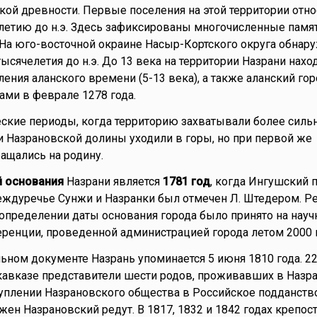
кой древности. Первые поселения на этой территории отно
етию до н.э. Здесь зафиксированы многочисленные памят
. На юго-восточной окраине Насыр-Кортского округа обнар
ысячелетия до н.э. До 13 века на территории Назрани нахо
ления аланского времени (5-13 века), а также аланский го
ми в феврале 1278 года.
ские периоды, когда территорию захватывали более силь
и Назрановской долины уходили в горы, но при первой же
ащались на родину.
й основания
Назрани является
1781 год
, когда Ингушский п
ждуречье Сунжи и Назранки был отмечен Л. Штедером. Р
определении даты основания города было принято на науч
ренции, проведенной администрацией города летом 2000 г
ном документе Назрань упоминается 5 июня 1810 года. 22
кавказе представители шести родов, проживавших в Назра
туплении Назрановского общества в Российское подданств
жен Назрановский редут. В 1817, 1832 и 1842 годах крепос