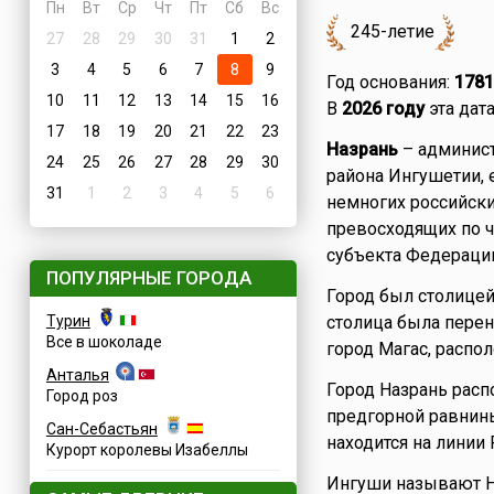
Пн
Вт
Ср
Чт
Пт
Сб
Вс
245-летие
27
28
29
30
31
1
2
3
4
5
6
7
8
9
Год основания:
1781
10
11
12
13
14
15
16
В
2026 году
эта дата
17
18
19
20
21
22
23
Назрань
– админист
24
25
26
27
28
29
30
района Ингушетии, 
31
1
2
3
4
5
6
немногих российски
превосходящих по ч
субъекта Федерации
ПОПУЛЯРНЫЕ ГОРОДА
Город был столицей
Турин
столица была перен
Все в шоколаде
город Магас, распо
Анталья
Город Назрань расп
Город роз
предгорной равнины
Сан-Себастьян
находится на линии
Курорт королевы Изабеллы
Ингуши называют Н