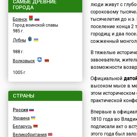
САМЫЕ ДРЕВНИЕ
люди живут с глубо
ГОРОДА
сороковому тысячел
тысячелетия до н.э
Брянск
Город воинской славы
поселение конца 2 т
985 г.
городищ и два посе
Лубны
сожженный монгола
988 г.
В тяжелые историче
завоеватели, жител
Волковыск
возможности возвр
1005 г.
Официальной
дато
высоком мысе в ме
этом историческом 
СТРАНЫ
практической конфе
Россия
Впервые в официаль
Украина
1810 года во Влади
подписали акт о вс
Беларусь
этого года был зало
Великобритания