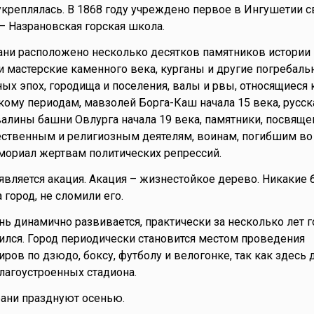
укреплялась. В 1868 году учреждено первое в Ингушетии с
– Назрановская горская школа.
ани расположено несколько десятков памятников истории 
и мастерские каменного века, курганы и другие погребал
ых эпох, городища и поселения, валы и рвы, относящиеся 
кому периодам, мавзолей Борга-Каш начала 15 века, русск
звалины башни Овлурга начала 19 века, памятники, посвящ
ественным и религиозным деятелям, воинам, погибшим во
мориал жертвам политических репрессий.
вляется акация. Акация – жизнестойкое дерево. Никакие 
город, не сломили его.
ь динамично развивается, практически за несколько лет г
лся. Город периодически становится местом проведения
иров по дзюдо, боксу, футболу и велогонке, так как здесь
агоустроенных стадиона.
ани празднуют осенью.