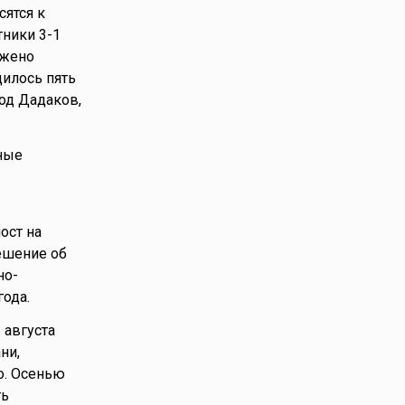
сятся к
ники 3-1
ужено
дилось пять
род Дадаков,
ные
ост на
ешение об
но-
ода.
 августа
ни,
о. Осенью
ть