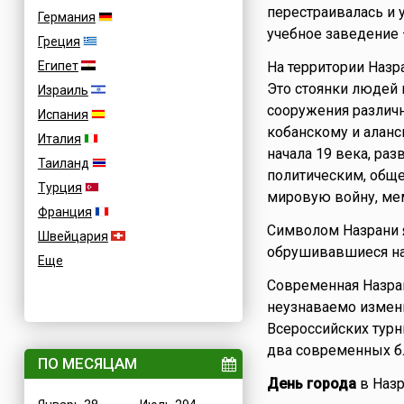
перестраивалась и 
Германия
учебное заведение 
Греция
Египет
На территории Назр
Это стоянки людей 
Израиль
сооружения различн
Испания
кобанскому и аланс
Италия
начала 19 века, ра
Таиланд
политическим, общ
Турция
мировую войну, ме
Франция
Символом Назрани я
Швейцария
обрушивавшиеся на 
Еще
Современная Назран
неузнаваемо измени
Всероссийских турн
два современных бл
ПО МЕСЯЦАМ
День города
в Назр