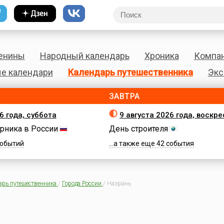
енины
Народный календарь
Хроника
Компа
е календари
Календарь путешественника
Экс
ЗАВТРА
6 года, суббота
9 августа 2026 года, воскр
рника в России
День строителя
 событий
...а также еще 42 события
арь путешественника
/
Города России
/
Назрань