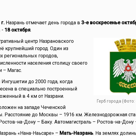
 г.
Назрань отмечает день города в
3-е воскресенье октяб
 -
18 октября
.
ративный центр Назрановского
её крупнейший город. Один из
х региональных городов,
исленности населения столицу своего
 – Магас.
 Ингушетии до 2000 года, когда
есена в специально построенный
ложенный в 4 км от Назрани.
Герб города (Фото: 
оложен на западе Чеченской
. Расстояние до Москвы – 1916 км. Железнодорожная ста
 Ростов-на-Дону – Баку. Автомагистраль – Ростов-на-Дону 
азрань «Нана-Наьсаре» –
Мать-Назрань
. На землях долин