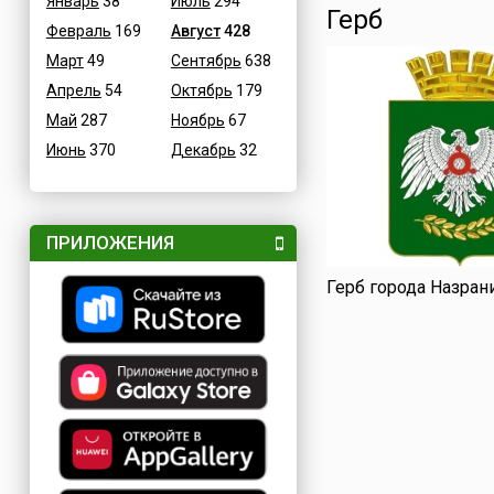
Январь
38
Июль
294
Герб
Февраль
169
Август
428
Март
49
Сентябрь
638
Апрель
54
Октябрь
179
Май
287
Ноябрь
67
Июнь
370
Декабрь
32
ПРИЛОЖЕНИЯ
Герб города Назрани