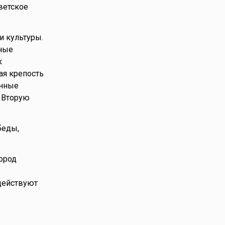
ветское
и культуры.
ьные
к
ая крепость
енные
 Вторую
беды,
ород
 действуют