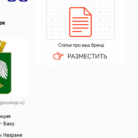
ря
.
gosuslugi.ru)
нция
– Баку.
ы Назрани