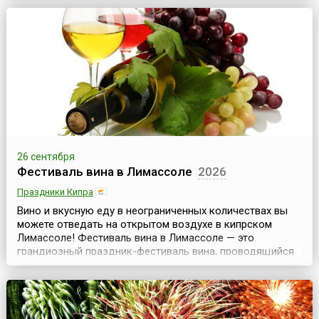
уличные стойки по продаже вина и музыкальные группы
оживляют старый город и делают жизнь веселее и
праздничнее.Известно, что выращивать виноград на
горных скл...
26 сентября
Фестиваль вина в Лимассоле
2026
Праздники Кипра
Вино и вкусную еду в неограниченных количествах вы
можете отведать на открытом воздухе в кипрском
Лимассоле! Фестиваль вина в Лимассоле — это
грандиозный праздник-фестиваль вина, проводящийся
с 1961 года и длящийся примерно 10 осенних дней.
Летняя жара постепенно спадает, солнышко покрывает
теплом все вокруг, а в воздухе улавливается тонкий
аромат винограда — благодатное время!Вино, пожал...