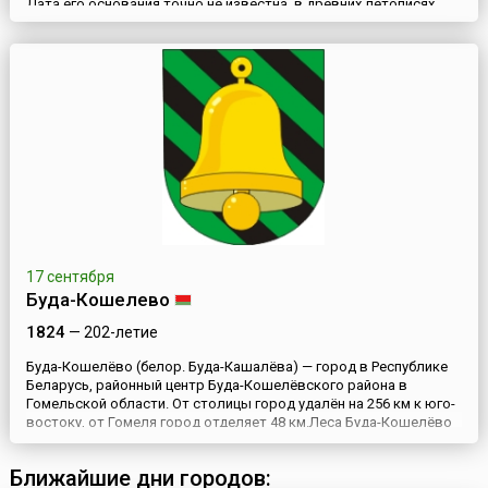
Дата его основания точно не известна, в древних летописях
город упоминается как Дебрянск. Принято считать годом
основания 985 год, хотя эта дата весьма
условна.Первоначально Брянск входил в состав
Черниговского княжества. Но после разрушения Чернигова и
других городов княжества мон...
17 сентября
Буда-Кошелево
1824
— 202-летие
Буда-Кошелёво (белор. Буда-Кашалёва) — город в Республике
Беларусь, районный центр Буда-Кошелёвского района в
Гомельской области. От столицы город удалён на 256 км к юго-
востоку, от Гомеля город отделяет 48 км.Леса Буда-Кошелёво
издавна славились в Западной Европе. Образцы местного дуба
экспонировались на всемирных выставках в Париже. Своё
Ближайшие дни городов:
необычное название город получил от сочетания слов «бу...