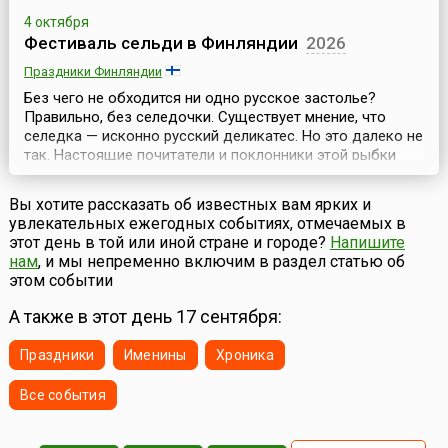
4 октября
Фестиваль сельди в Финляндии
2026
Праздники Финляндии
Без чего не обходится ни одно русское застолье?
Правильно, без селедочки. Существует мнение, что
селедка — исконно русский деликатес. Но это далеко не
так. Настоящие почитатели и поклонники этой рыбки
живут в Финляндии. Каждый год, в первых числах
октября именно в Хельсинки съезжаются все
Вы хотите рассказать об известных вам ярких и
почитатели финского деликатеса — селедки, на
увлекательных ежегодных событиях, отмечаемых в
ежегодную Ярмарку сельди (фин. Stadin Silakkamarkkinat),
этот день в той или иной стране и городе?
Напишите
кото...
нам
, и мы непременно включим в раздел статью об
этом событии
А также в этот день 17 сентября:
Праздники
Именины
Хроника
Все события