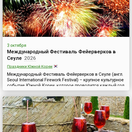
3 октября
Международный Фестиваль Фейерверков в
Сеуле
2026
Праздники Южной Кореи
Международный Фестиваль Фейерверков в Сеуле (англ.
Seoul International Firework Festival) – крупное культурное
событие Южной Кореи, которое проводится каждый год
в конце сентября – начале октябре, начиная с 2000 года,
где лучшие пиротехники мира создают неповторимую
атмосферу праздника и красоты.Для участия в
фестивале традиционно съезжаются команды
специалистов по фейерверкам из разных стран....