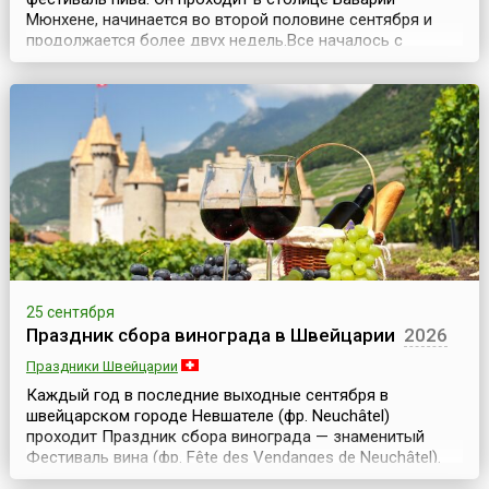
Мюнхене, начинается во второй половине сентября и
продолжается более двух недель.Все началось с
бракосочетания Баварского наследника престола,
кронпринца Людвига I и принцессы Терезы Саксонской.
12 октября 1810 года, в день, когда состоялась их
свадьба, на праздничные гуляния были приглашены все
жител...
25 сентября
Праздник сбора винограда в Швейцарии
2026
Праздники Швейцарии
Каждый год в последние выходные сентября в
швейцарском городе Невшателе (фр. Neuchâtel)
проходит Праздник сбора винограда — знаменитый
Фестиваль вина (фр. Fête des Vendanges de Neuchâtel).
Три дня — с пятницы до воскресенья — кафе, бары,