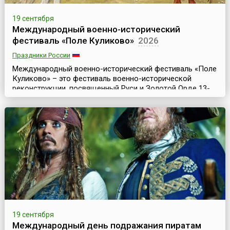
19 сентября
Международный военно-исторический
фестиваль «Поле Куликово»
2026
Праздники России
Международный военно-исторический фестиваль «Поле
Куликово» – это фестиваль военно-исторической
реконструкции, посвященный Руси и Золотой Орде 13-
14 веков. Он проводится ежегодно, начиная с 1997 года,
на территории музея-заповедника «Куликово поле» в
течение 3-4 сентябрьских дней и является
традиционным в рамках праздничных торжеств,
посвященных годовщинам Куликовской битвы 1380
года.Орган...
19 сентября
Международный день подражания пиратам