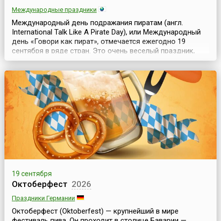
Международные праздники
Международный день подражания пиратам (англ.
International Talk Like A Pirate Day), или Международный
день «Говори как пират», отмечается ежегодно 19
сентября в ряде стран. Это очень веселый праздник,
когда люди подражают разговору пиратов, а некоторые
любители при этом даже наряжаются в пиратские
костюмы.Идея создания и, так сказать, концепция
данного праздника принадлежит американцам Джону
Б...
19 сентября
Октоберфест
2026
Праздники Германии
Октоберфест (Oktoberfest) — крупнейший в мире
фестиваль пива. Он проходит в столице Баварии —