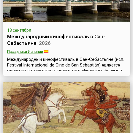
18 сентября
Международный кинофестиваль в Сан-
Себастьяне
2026
Праздники Испании
Международный кинофестиваль в Сан-Себастьяне (исп.
Festival Internacional de Cine de San Sebastián) является
одним из авторитетных кинематографических форумов
мира и одним из крупнейших культурных событий
Испании. Он считается самым престижным в
испаноязычном мире конкурсом и четвёртым по
значимости в Европе после Канн, Берлина и Венеции.Уже
на протяжении более полувека, начиная с 1953 года, М...