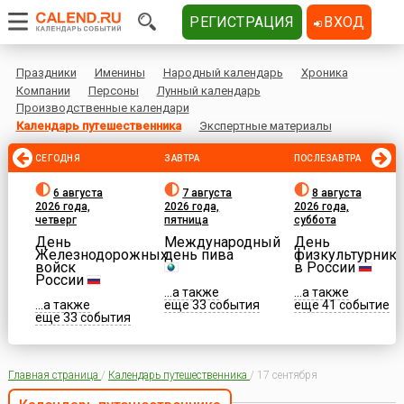
РЕГИСТРАЦИЯ
ВХОД
Праздники
Именины
Народный календарь
Хроника
Компании
Персоны
Лунный календарь
Производственные календари
Календарь путешественника
Экспертные материалы
СЕГОДНЯ
ЗАВТРА
ПОСЛЕЗАВТРА
6 августа
7 августа
8 августа
2026 года,
2026 года,
2026 года,
четверг
пятница
суббота
День
Международный
День
Железнодорожных
день пива
физкультурника
войск
в России
России
...а также
...а также
...а также
еще 33 события
еще 41 событие
еще 33 события
Главная страница
/
Календарь путешественника
/
17 сентября