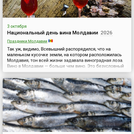
3 октября
Национальный день вина Молдавии
2026
Праздники Молдавии
Так уж, видимо, Всевышний распорядился, что на
маленьком кусочке земли, на котором расположилась
Молдавия, тон всей жизни задавала виноградная лоза.
Вино в Молдавии — больше чем вино. Это безусловный
символ республики, которая на карте и в самом деле
напоминает виноградную гроздь.Виноделие у молдаван
— в генах. В каждом дворе — винзавод, и каждый
молдаванин — гурман.Как признание значимост...