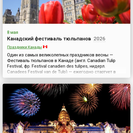
8 мая
Канадский фестиваль тюльпанов
2026
Праздники Канады
Один из самых великолепных праздников весны —
Фестиваль тюльпанов в Канаде (англ. Canadian Tulip
Festival, фр. Festival canadien des tulipes, нидерл.
Canadees Festival van de Tulp) — ежегодно стартует в
Оттаве в первой половине мая и длится около двух
недель. Ежегодно в мае канадская столица утопает в
разноцветном море тюльпанов, которые по давней
традиции посылают в дар Канаде благодарные гол...