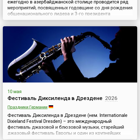
ежегодно в азербайджанской столице проводится ряд
мероприятий, посвященных годовщине со дня рождения
общенационального лидера и 3-го президента
Азербайджана Гейдара Алиева (10 мая 1923 — 12
декабря 2003).Одним из основных и самых ярких
событий называют Праздник цветов (азерб. Gül
bayramı), который стал проводиться ежегодно с 2000
года, еще при жи...
10 мая
Фестиваль Диксиленда в Дрездене
2026
Праздники Германии
Фестиваль Диксиленда в Дрездене (нем. Internationale
Dixieland Festival Dresden) – это международный
фестиваль джазовой и блюзовой музыки, старейший
джазовый фестиваль Европы и один из крупнейших
фестивалей диксиленда в мире. Он проходит ежегодно,