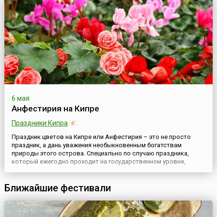
6 мая
Анфестирия на Кипре
Праздники Кипра
Праздник цветов на Кипре или Анфестирия – это не просто
праздник, а дань уважения необыкновенным богатствам
природы этого острова. Специально по случаю праздника,
который ежегодно проходит на государственном уровне,
собирается комиссия ученых-биологов, которая подводит
итоги независимых исследований жизни флоры своей страны.
Ближайшие фестивали
Учитывается при этом все: от подсчета мест скоплений редких
растений ...