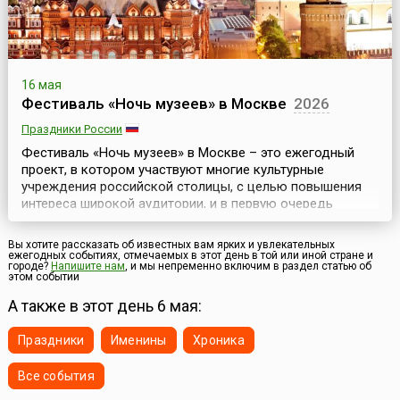
16 мая
Фестиваль «Ночь музеев» в Москве
2026
Праздники России
Фестиваль «Ночь музеев» в Москве – это ежегодный
проект, в котором участвуют многие культурные
учреждения российской столицы, с целью повышения
интереса широкой аудитории, и в первую очередь
молодежи, к музеям. Он проходит ежегодно в середине
мая, обычно в выходные – в ночь с субботы на
Вы хотите рассказать об известных вам ярких и увлекательных
воскресенье, и приурочен к Международному дню
ежегодных событиях, отмечаемых в этот день в той или иной стране и
городе?
Напишите нам
, и мы непременно включим в раздел статью об
музеев.Ночь музеев – единственное время в году, когда
этом событии
множеств...
А также в этот день 6 мая:
Праздники
Именины
Хроника
Все события