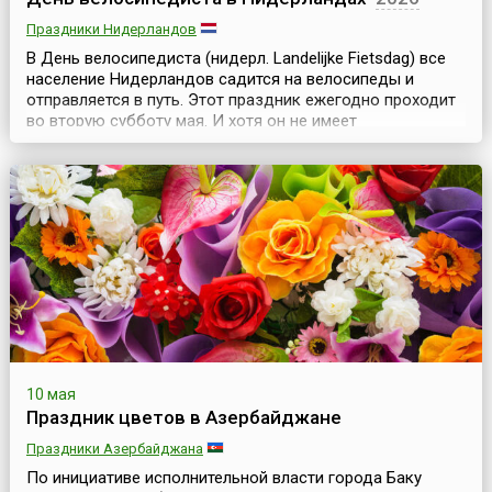
Праздники Нидерландов
В День велосипедиста (нидерл. Landelijke Fietsdag) все
население Нидерландов садится на велосипеды и
отправляется в путь. Этот праздник ежегодно проходит
во вторую субботу мая. И хотя он не имеет
официального статуса, но весьма популярен в стране. К
тому же, он совпадает с Днем мельника, поэтому во все
велосипедные маршруты для туристов включаются
посещения ветряных мельниц, которые являются
одним...
10 мая
Праздник цветов в Азербайджане
Праздники Азербайджана
По инициативе исполнительной власти города Баку