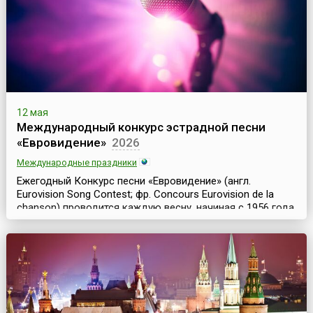
представлять ...
12 мая
Международный конкурс эстрадной песни
«Евровидение»
2026
Международные праздники
Ежегодный Конкурс песни «Евровидение» (англ.
Eurovision Song Contest; фр. Concours Eurovision de la
chanson) проводится каждую весну, начиная с 1956 года
в одной из стран-членов Европейского Вещательного
Союза. С 1995 года это событие происходит в мае
месяце, а предшествующие конкурсы проводились как в
мае, так и в марте, и апреле.В 2026 году первый и второй
полуфиналы состоятся 12 и 14 мая, а...