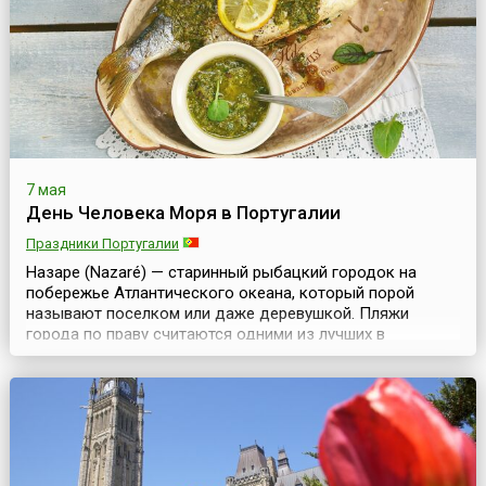
7 мая
День Человека Моря в Португалии
Праздники Португалии
Назаре (Nazaré) — старинный рыбацкий городок на
побережье Атлантического океана, который порой
называют поселком или даже деревушкой. Пляжи
города по праву считаются одними из лучших в
Португалии.Городок давно славится традиционными
костюмами, которые носят рыбаки. Жены рыбаков
традиционно носят головные платки и расшитые
фартуки поверх семи фланелевых юбок различных
цветов. Эти наряды можно у...