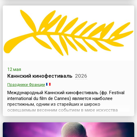
начиная с 1971 года, в середине мая и длится примерно
неделю.Дрезден – старинный немецкий город с богатой
историей и архитектурным наследием. Но ест...
12 мая
Каннский кинофестиваль
2026
Праздники Франции
Международный Каннский кинофестиваль (фр. Festival
international du film de Cannes) является наиболее
престижным, одним из старейших и широко
освещаемым весенним событием в мире искусства
кино. Он проходит ежегодно в мае и длится почти две
недели.Открытие первого международного
кинофестиваля в Каннах планировалось на осень 1939
года. По идее организаторов фестиваля, он должен был