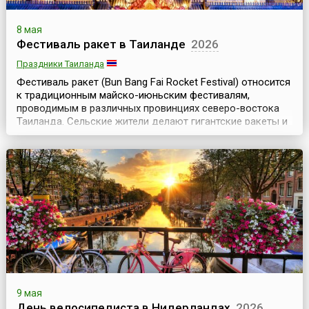
8 мая
Фестиваль ракет в Таиланде
2026
Праздники Таиланда
Фестиваль ракет (Bun Bang Fai Rocket Festival) относится
к традиционным майско-июньским фестивалям,
проводимым в различных провинциях северо-востока
Таиланда. Сельские жители делают гигантские ракеты и
запускают их в небо, чтобы «обеспечить» обильными
осадками плантации риса.Фестиваль ракет — это период
«выпуска пара» перед началом тяжелых полевых работ,
поэтому во время фестивалей проводятся ...
9 мая
День велосипедиста в Нидерландах
2026