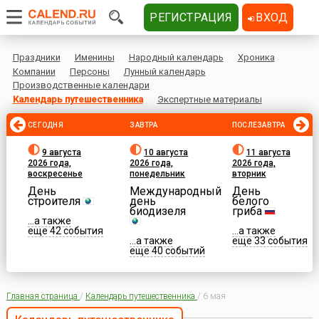
РЕГИСТРАЦИЯ
ВХОД
Праздники
Именины
Народный календарь
Хроника
Компании
Персоны
Лунный календарь
Производственные календари
Календарь путешественника
Экспертные материалы
СЕГОДНЯ
ЗАВТРА
ПОСЛЕЗАВТРА
9 августа
10 августа
11 августа
2026 года,
2026 года,
2026 года,
воскресенье
понедельник
вторник
День
Международный
День
строителя
день
белого
биодизеля
гриба
...а также
еще 42 события
...а также
...а также
еще 33 события
еще 40 событий
Главная страница
/
Календарь путешественника
/
6 мая