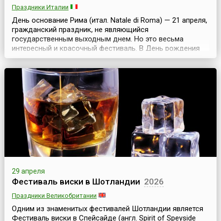
Праздники Италии
День основание Рима (итал. Natale di Roma) — 21 апреля,
гражданский праздник, не являющийся
государственным выходным днем. Но это весьма
интересный и красочный фестиваль. В День рождения
Рима совершается символическое открытие ворот
города, чтобы в них смогли войти как жители Рима, так и
многочисленные туристы. Празднование продолжается,
как правило, несколько дней и может начинаться до
самой даты...
29 апреля
Фестиваль виски в Шотландии
2026
Праздники Великобритании
Одним из знаменитых фестивалей Шотландии является
Фестиваль виски в Спейсайде (англ. Spirit of Speyside