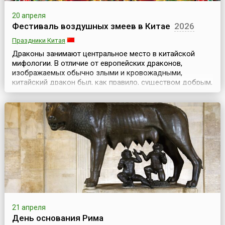
20 апреля
Фестиваль воздушных змеев в Китае
2026
Праздники Китая
Драконы занимают центральное место в китайской
мифологии. В отличие от европейских драконов,
изображаемых обычно злыми и кровожадными,
китайский дракон был, как правило, существом добрым,
благодатным, милостивым к людям. За это китайцы
своих драконов любили и воздавали им высокие
почести. В честь этого главного мифологического
существа в китайском городе Вэйфань проходит
Международный фест...
21 апреля
День основания Рима