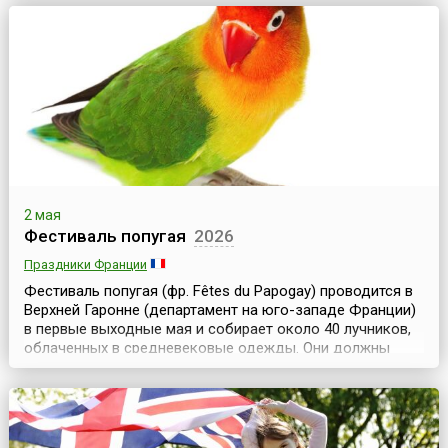
Ходили легенды о богатых джентльменах, которые
теряли своих детей и после долгих лет безутешного горя
находили их среди трубочистов. Истории окруж...
2 мая
Фестиваль попугая
2026
Праздники Франции
Фестиваль попугая (фр. Fêtes du Papogay) проводится в
Верхней Гаронне (департамент на юго-западе Франции)
в первые выходные мая и собирает около 40 лучников,
облаченных в средневековые одежды. Они должны
попасть из лука в семикилограммового попугая,
водруженного на верхушку 45-метровой мачты. Стрелок,
которому удастся сбить птицу, становится королем
праздника. Праздник берет свое начало в сред...