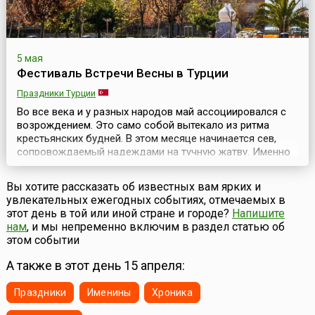
5 мая
Фестиваль Встречи Весны в Турции
Праздники Турции
Во все века и у разных народов май ассоциировался с
возрождением. Это само собой вытекало из ритма
крестьянских будней. В этом месяце начинается сев,
сопровождаемый надеждами на тучную жатву. Именно
тогда закладываются семена будущего урожая, а
значит и имущественного достатка семьи. Наконец, в
Вы хотите рассказать об известных вам ярких и
последний месяц весны все вокруг поражает глаз
увлекательных ежегодных событиях, отмечаемых в
буйством красок, некогда вызывавшим столько
этот день в той или иной стране и городе?
Напишите
сказаний об е...
нам
, и мы непременно включим в раздел статью об
этом событии
А также в этот день 15 апреля:
Праздники
Именины
Хроника