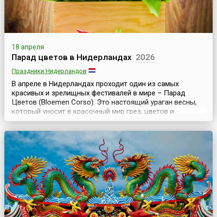
18 апреля
Парад цветов в Нидерландах
2026
Праздники Нидерландов
В апреле в Нидерландах проходит один из самых
красивых и зрелищных фестивалей в мире – Парад
Цветов (Bloemen Corso). Это настоящий ураган весны,
который уносит в красочный мир грез, цветов и
солнца.Весь праздник цветов длится 5 дней, но главное
мероприятие – парад проходит в субботу. По традиции,
цветочное шествие, начинающееся в 9 утра в
Нордвейке, представляет собой большую праздничную
колон...