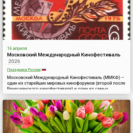
16 апреля
Московский Международный Кинофестиваль
2026
Праздники России
Московский Международный Кинофестиваль (ММКФ) –
один из старейших мировых кинофорумов (второй после
Венецианского кинофестиваля) и один из самых
представительных киносмотров в мире наряду с
кинофестивалями в Берлине, Каннах, Венеции, Сан-
Себастьяне и Карловых Варах. Он был создан в целях
развития культурного обмена, взаимопонимания между
народами и сотрудничества между кинематографистами
всего мир...