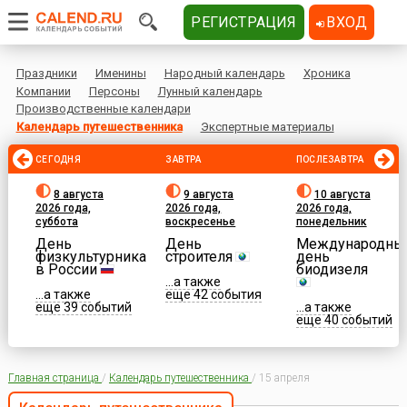
РЕГИСТРАЦИЯ
ВХОД
Праздники
Именины
Народный календарь
Хроника
Компании
Персоны
Лунный календарь
Производственные календари
Календарь путешественника
Экспертные материалы
СЕГОДНЯ
ЗАВТРА
ПОСЛЕЗАВТРА
8 августа
9 августа
10 августа
2026 года,
2026 года,
2026 года,
суббота
воскресенье
понедельник
День
День
Международны
физкультурника
строителя
день
в России
биодизеля
...а также
...а также
еще 42 события
еще 39 событий
...а также
еще 40 событий
Главная страница
/
Календарь путешественника
/
15 апреля