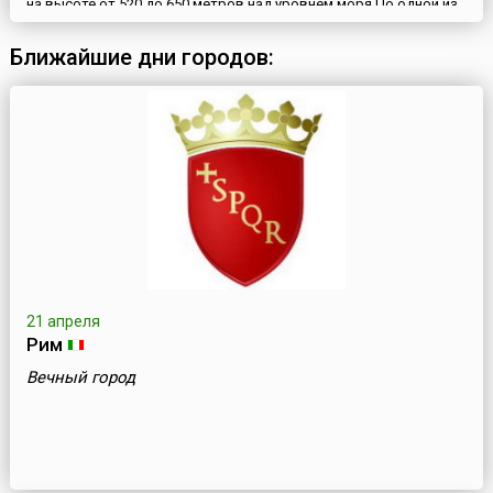
на высоте от 520 до 650 метров над уровнем моря.По одной из
легенд, касающихся рождения города, Магасом называлась
столица древнего Аланского государства. Считается, что в
Ближайшие дни городов:
переводе это слово обозначает «город солнца». Однако точное
расположение аланской столицы до сих пор не установ...
21 апреля
Рим
Вечный город