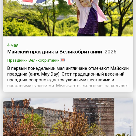
4 мая
Майский праздник в Великобритании
2026
Праздники Великобритании
В первый понедельник мая англичане отмечают Майский
праздник (англ. May Day). Этот традиционный весенний
праздник сопровождается уличными шествиями и
народными гуляньями. Музыканты, жонглеры на ходулях,
менестрели и харчевни создают здесь подлинную
атмосферу средневекового карнавала.В этот день
народ пляшет под майским деревом, украшенным
разноцветными ленточками, наряжается в Зеленого
Джека (...