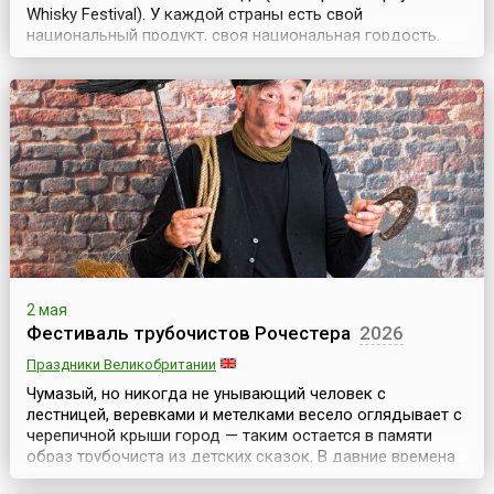
Whisky Festival). У каждой страны есть свой
национальный продукт, своя национальная гордость.
Шотландцы гордятся своим виски. С наступлением
весны в Шотландии начинается пора фестивалей и
праздников, посвященных виски. Первым стартует The
Spirit of Speyside Whisky Festival, который длится 6 ...
2 мая
Фестиваль трубочистов Рочестера
2026
Праздники Великобритании
Чумазый, но никогда не унывающий человек с
лестницей, веревками и метелками весело оглядывает с
черепичной крыши город — таким остается в памяти
образ трубочиста из детских сказок. В давние времена
ремесло трубочиста окутывала некая таинственность.