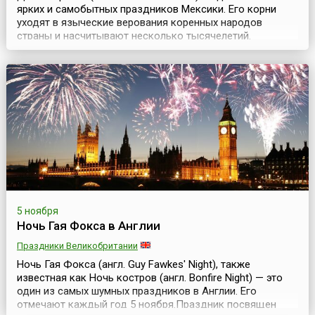
ярких и самобытных праздников Мексики. Его корни
уходят в языческие верования коренных народов
страны и насчитывают несколько тысячелетий.
Например, в жизни ацтеков и майя культ Смерти и
ритуалы, посвященные почитанию умерших предков,
занимали особое место. Эти традиции были настолько
сильны, что не только продолжились после прихода на
амер...
5 ноября
Ночь Гая Фокса в Англии
Праздники Великобритании
Ночь Гая Фокса (англ. Guy Fawkes' Night), также
известная как Ночь костров (англ. Bonfire Night) — это
один из самых шумных праздников в Англии. Его
отмечают каждый год 5 ноября.Праздник посвящен