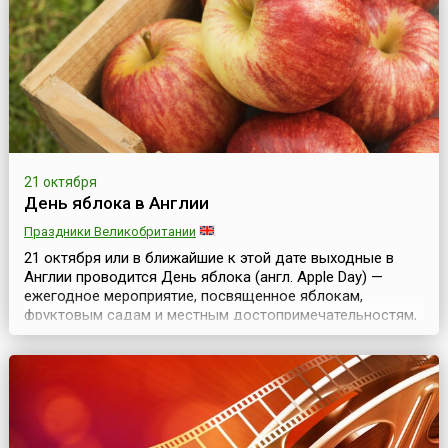
организовываются красочные ярмарки, игры и другие
развлека...
21 октября
День яблока в Англии
Праздники Великобритании
21 октября или в ближайшие к этой дате выходные в
Англии проводится День яблока (англ. Apple Day) —
ежегодное мероприятие, посвященное яблокам,
фруктовым садам и местным достопримечательностям,
которое устраивается по инициативе благотворительной
организации Common Ground с 1990 года.Организаторы
считают, что День яблока — это празднование и
демонстрация многообразия и богатства природы, а
так...