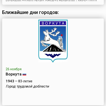
населения столицу своего субъекта Федерации – Магас.Город
был столицей Ингушетии до 2000 года, когда столица была
перенесена в специально построенный город Магас,
Ближайшие дни городов:
расположенный в 4 км от Назрани. Город Назрань расположен
на зап...
26 ноября
Воркута
1943
— 83-летие
Город трудовой доблести