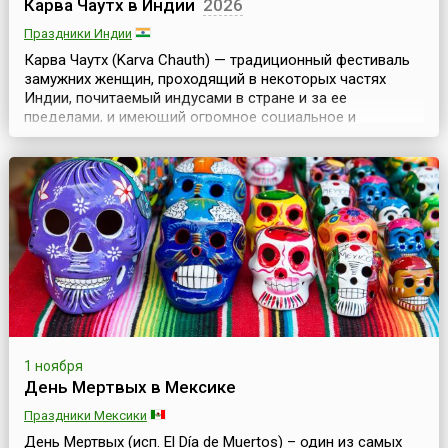
Карва Чаутх в Индии
2026
Праздники Индии
Карва Чаутх (Karva Chauth) — традиционный фестиваль
замужних женщин, проходящий в некоторых частях
Индии, почитаемый индусами в стране и за ее
пределами, и имеющий огромное социальное и
культурное значение.В этот день замужние женщины
соблюдают пост, отказываясь от воды и еды, тем
самым желая мужу долгой и успешной жизни. Данный
ритуал символизирует преданность жен своим мужьям и
готовность и...
1 ноября
День Мертвых в Мексике
Праздники Мексики
День Мертвых (исп. El Día de Muertos) – один из самых