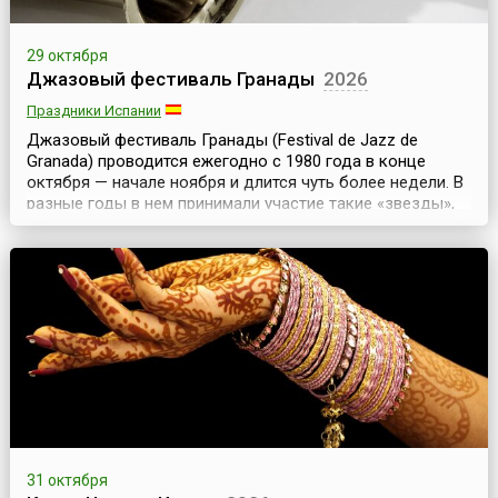
29 октября
Джазовый фестиваль Гранады
2026
Праздники Испании
Джазовый фестиваль Гранады (Festival de Jazz de
Granada) проводится ежегодно с 1980 года в конце
октября — начале ноября и длится чуть более недели. В
разные годы в нем принимали участие такие «звезды»,
как Майлз Дэвис, Оскар Питерсон, Чик Кориа, Херби
Хэнкок, Дайана Кролл и многие другие. Для многих
будущих знаменитостей выступление на фестивальной
сцене стало удачным стартом музыкальной карь...
31 октября