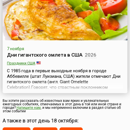
европейски...
7 ноября
Дни гигантского омлета в США
2026
Праздники США
С 1985 года в первые выходные ноября в городе
Аббевилле (штат Луизиана, США) жители отмечают Дни
гигантского омлета (англ. Giant Omelette
Celebration).Говорят, что страстным поклонником
омлета был сам Наполеон Бонапарт. По легенде, как-то
раз Наполеон с товарищами остановился на ночлег в
Вы хотите рассказать об известных вам ярких и увлекательных
местечке Бессьер, где его и угостили местным
ежегодных событиях, отмечаемых в этот день в той или иной стране и
городе?
Напишите нам
, и мы непременно включим в раздел статью об
лакомством под названием «курочкин дар».Распробовав
этом событии
«дар»,...
А также в этот день 18 октября: