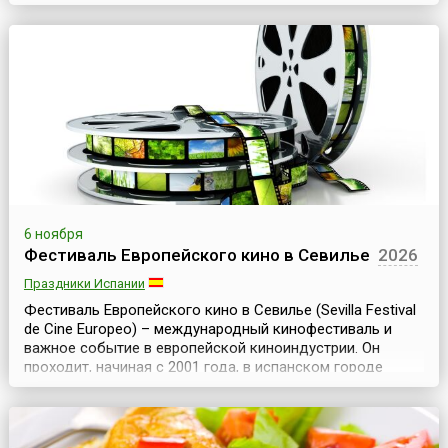
одному историческому событию, произошедшему 5
ноября 1605 года, когда злоумышленниками был
спланирован заговор против короля Якова I и членов
Парламента. Католики возлагали большие надежды на
коро...
6 ноября
Фестиваль Европейского кино в Севилье
2026
Праздники Испании
Фестиваль Европейского кино в Севилье (Sevilla Festival
de Cine Europeo) – международный кинофестиваль и
важное событие в европейской киноиндустрии. Он
проходит, начиная с 2001 года, в испанском городе
Севилья ежегодно в ноябре и длится примерно
неделю.В программе фестиваля представлены работы
мастеров киноискусства из десятков стран. Причем
здесь традиционно показывают самые свежие