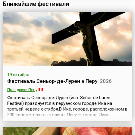
Ближайшие фестивали
торжественно несут через всю деревню к украшен...
19 октября
Фестиваль Сеньор-де-Лурен в Перу
2026
Праздники Перу
Фестиваль Сеньор-де-Лурен (исп. Señor de Luren
Festival) празднуется в перуанском городе Ика на
третьей неделе октября.В Ике, городе, расположенном в
300 километрах от столицы Перу — города Лимы,
проходит религиозное шествие в честь покровителя
города Иисуса Христа, на которое собирается большое
количество местных жителей и туристов, и