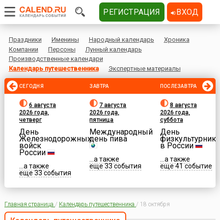
РЕГИСТРАЦИЯ
ВХОД
Праздники
Именины
Народный календарь
Хроника
Компании
Персоны
Лунный календарь
Производственные календари
Календарь путешественника
Экспертные материалы
СЕГОДНЯ
ЗАВТРА
ПОСЛЕЗАВТРА
6 августа
7 августа
8 августа
2026 года,
2026 года,
2026 года,
четверг
пятница
суббота
День
Международный
День
Железнодорожных
день пива
физкультурника
войск
в России
России
...а также
...а также
...а также
еще 33 события
еще 41 событие
еще 33 события
Главная страница
/
Календарь путешественника
/
18 октября