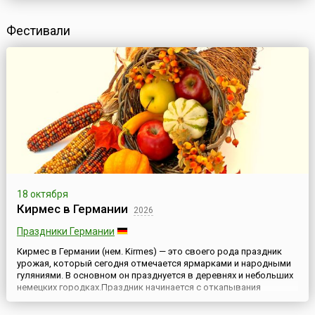
Фестивали
18 октября
Кирмес в Германии
2026
Праздники Германии
Кирмес в Германии (нем. Kirmes) — это своего рода праздник
урожая, который сегодня отмечается ярмарками и народными
гуляниями. В основном он празднуется в деревнях и небольших
немецких городках.Праздник начинается с откапывания
Кирмеса, соломенного чучела с бутылочкой шнапса, которого
закапывают в землю за две недели до этого дня. Затем чучело