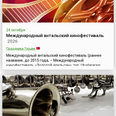
24 октября
Международный антальский кинофестиваль
2026
Праздники Турции
Международный антальский кинофестиваль (раннее
название, до 2015 года, – Международный
кинофестиваль «Золотой апельсин»; тур. Uluslararası
Antalya Film Festivali) – старейший и известный
кинофестиваль в Азии и наиболее значимое событие в
сфере турецкого кинематографа. Он организован
Фондом культуры и искусства Антальи (AKSAV) при
поддержке мэра города. Фестиваль, прозванный в
Турции Оскаром на...