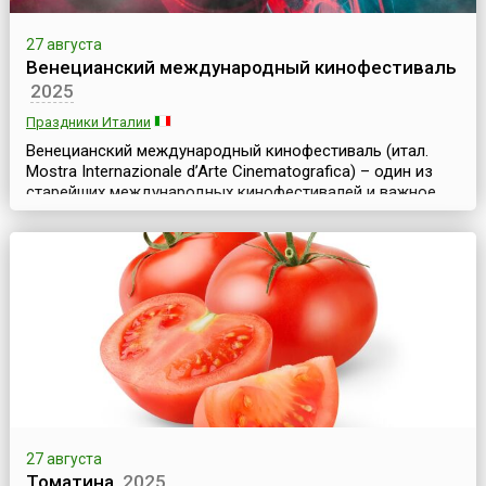
27 августа
Венецианский международный кинофестиваль
2025
Праздники Италии
Венецианский международный кинофестиваль (итал.
Mostra Internazionale d’Arte Cinematografica) – один из
старейших международных кинофестивалей и важное
событие в мире кинематографа. Он проводится
ежегодно осенью (чаще в августе-сентябре) на острове
Лидо (Италия) и длится около двух недель. Фестиваль
был основан в 1932 году по инициативе итальянского
диктатора Бенито Муссолини. Его история прер...
27 августа
Томатина
2025