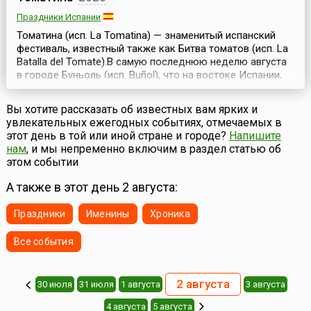
Праздники Испании
Томатина (исп. La Tomatina) — знаменитый испанский
фестиваль, известный также как Битва томатов (исп. La
Batallа del Tomate).В самую последнюю неделю августа
в городе Буньоль (исп. Buñol), что на востоке Испании,
начинается ежегодный «Томатный фестиваль»,
посвященный уходящему лету. Как и все испанские
Вы хотите рассказать об известных вам ярких и
фестивали, этот проходит с праздничными
увлекательных ежегодных событиях, отмечаемых в
фейерверками, музыкой, танцами и бесплатными уго...
этот день в той или иной стране и городе?
Напишите
нам
, и мы непременно включим в раздел статью об
этом событии
А также в этот день 2 августа:
Праздники
Именины
Хроника
Все события
2 августа
30 июля
31 июля
1 августа
3 августа
4 августа
5 августа