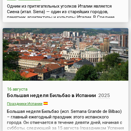
Одним из притягательных уголков Италии является
Сиена (итал. Siena) — один из старейших городов,
памятник архитектуры и культуры Италии. В Средние
века этот город, расположенный в западной части
страны, в Тоскане, был столицей сильной Сиенской
республики и уже в ту дальнюю эпоху хранил шедевры
итальянской готики мирового достоинства.Именно в
Средние века и зародилась традиция проводить в
город...
16 августа
Большая неделя Бильбао в Испании
2025
Праздники Испании
Большая неделя Бильбао (исп. Semana Grande de Bilbao)
– главный ежегодный праздник этого испанского
города. Он отмечается в течение девяти дней, начиная с
субботы, следующей за 15 августа (праздником Успения