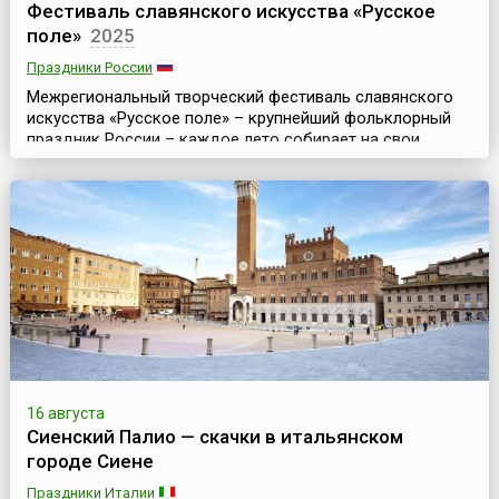
Фестиваль славянского искусства «Русское
поле»
2025
Праздники России
Межрегиональный творческий фестиваль славянского
искусства «Русское поле» – крупнейший фольклорный
праздник России – каждое лето собирает на свои
площадки лучшие фольклорные ансамбли и
ремесленников со всей страны. В последние годы он
проходит на территории музея-заповедника
«Коломенское» в Москве (несколько лет проводился в
музее-заповеднике «Царицыно»). Организатором
мероприятия выступает Департ...
16 августа
Сиенский Палио — скачки в итальянском
городе Сиене
Праздники Италии