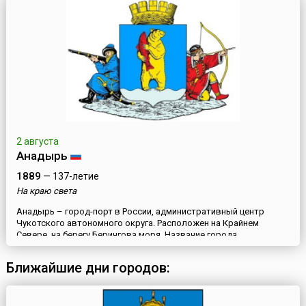
берегу Оми. В августе 1782 года Омская крепость становится
поселением Тобольского наместничества, а в окт...
2 августа
Анадырь
1889
— 137-летие
На краю света
Анадырь – город-порт в России, административный центр
Чукотского автономного округа. Расположен на Крайнем
Севере, на берегу Берингова моря. Название города
встречается на страницах исторических летописей в разных
вариантах: Онандырь – чукотская река, Анадырск – острог
Ближайшие дни городов:
времен Семена Дежнева (середина 17 века). В августе 1889 года
в устье реки Казачки был заложен пост Ново-Мариинск; с него
и на...