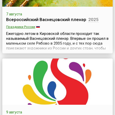
7 августа
Всероссийский Васнецовский пленэр
2025
Праздники России
Ежегодно летом в Кировской области проходит так
называемый Васнецовский пленэр. Впервые он прошел в
маленьком селе Рябово в 2005 году, и с тех пор сюда
приезжают художники из России и других стран, чтобы
писать с натуры в местах, где создавали свои
произведения Виктор и Аполлинарий Васнецовы.С 2012
года программа пленэра изменилась. Усадьба в Рябово
находилась на реконструкции, поэтому художни...
9 августа