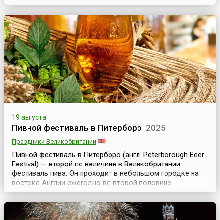
Богородицы).Официальный статус праздник получил в
1978 году, хотя и прежде в августе в Бильбао проходили
разнообразные увеселительные мероприятия – ярмарки,
корриды, состязания силачей, ци...
19 августа
Пивной фестиваль в Питерборо
2025
Праздники Великобритании
Пивной фестиваль в Питерборо (англ. Peterborough Beer
Festival) — второй по величине в Великобритании
фестиваль пива. Он проходит в небольшом городке на
востоке Англии ежегодно во второй половине
августа.На фестиваль съезжаются десятки тысяч
человек, так что население города увеличивается в
несколько раз, но ненадолго, потому что длится эта