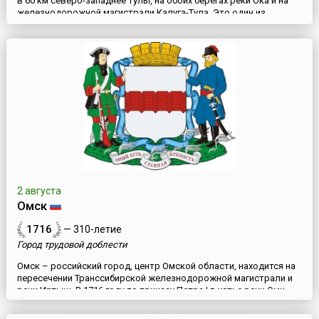
в 60 км северо-западнее Тулы, на обоих берегах реки Ока и на
железнодорожной магистрали Калуга-Тула. Это один из
древнейших городов данного региона. Официальной датой
основания города считается 1348 год, под которым он впервые
упомянут в Никоновской летописи (в связи с разорением
Алексина войсками ордынского князя Темира) как крепость ...
2 августа
Омск
1716
— 310-летие
Город трудовой доблести
Омск – российский город, центр Омской области, находится на
пересечении Транссибирской железнодорожной магистрали и
реки Иртыш. В 1716 году по приказу Петра I в устье реки Оми
была основана крепость. Эта крепость стала называться
Омской. В 1771 году была построена новая крепость, на правом