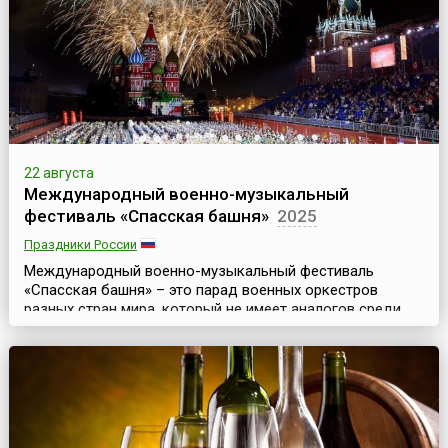
радость для гурманов пива всего 5 дней. На фестив...
22 августа
Международный военно-музыкальный
фестиваль «Спасская башня»
2025
Праздники России
Международный военно-музыкальный фестиваль
«Спасская башня» – это парад военных оркестров
разных стран мира, который не имеет аналогов среди
других известных Military Tattoo (то есть парадов
военных оркестров) мирового уровня. Это
захватывающее дух музыкально-театрализованное
представление, где органично сочетаются разные
музыкальные направления (военная, классическая,
народная и эстрадная музыка)...