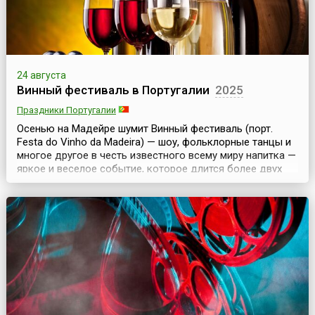
24 августа
Винный фестиваль в Португалии
2025
Праздники Португалии
Осенью на Мадейре шумит Винный фестиваль (порт.
Festa do Vinho da Madeira) — шоу, фольклорные танцы и
многое другое в честь известного всему миру напитка —
яркое и веселое событие, которое длится более двух
недель. Праздник приурочен ко времени традиционного
сбора винограда и изготовления вина. На улицах
устанавливаются столики, готовится угощение, а винные
погреба, закрытые в течение года, о...