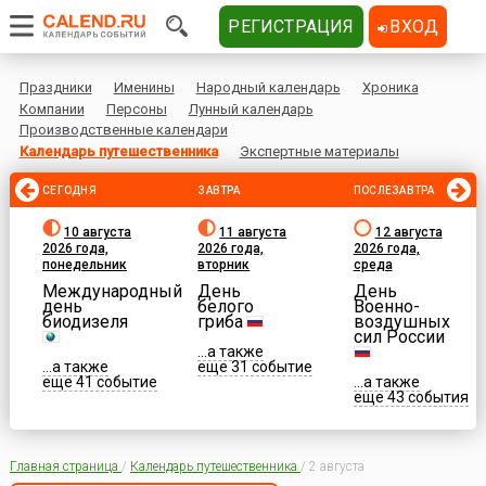
РЕГИСТРАЦИЯ
ВХОД
Праздники
Именины
Народный календарь
Хроника
Компании
Персоны
Лунный календарь
Производственные календари
Календарь путешественника
Экспертные материалы
СЕГОДНЯ
ЗАВТРА
ПОСЛЕЗАВТРА
10 августа
11 августа
12 августа
2026 года,
2026 года,
2026 года,
понедельник
вторник
среда
Международный
День
День
день
белого
Военно-
биодизеля
гриба
воздушных
сил России
...а также
...а также
еще 31 событие
еще 41 событие
...а также
еще 43 события
Главная страница
/
Календарь путешественника
/
2 августа