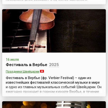
участников не одну сотню тысяч туристов.По одной из
легенд, название знаменитого венгерского красного
вина «Бычья кровь» связано со временами турецкого
господства. При турецкой осаде Эгерской крепо...
16 июля
Фестиваль в Вербье
2025
Праздники Швейцарии
Фестиваль в Вербье (фр. Verbier Festival) – один из
известнейших фестивалей классической музыки в мире
и одно из главных музыкальных событий Швейцарии. Он
ежегодно проходит в горном курорте Вербье, в течение
двух недель во второй половине июля.Фестиваль
возник в этом небольшом городке, в самом сердце
Швейцарских Альп, в 1994 году. Его создателем и