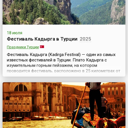
18 июля
Фестиваль Кадырга в Турции
2025
Праздники Турции
Фестиваль Кадырга (Kadirga Festival) — один из самых
известных фестивалей в Турции. Плато Кадырга с
изумительным горным пейзажем, на котором
проводится фестиваль, расположено в 25 километрах от
города Тоня провинции Трабзон (Trabzon).Жители
примыкающих к плато районов собираются на плато на
третьей неделе июля и три дня проводят в шумном
веселье. Некоторые из фестивальных мероприятий
предп...