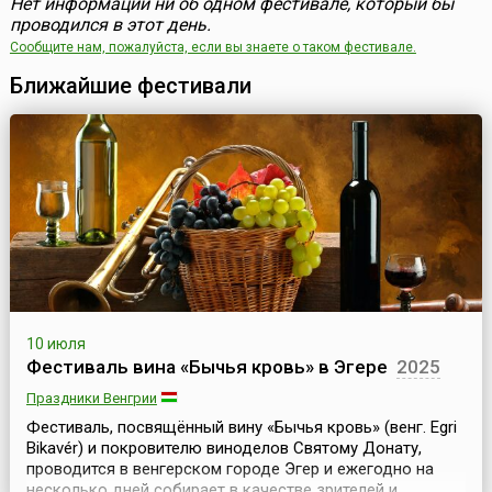
Нет информации ни об одном фестивале, который бы
проводился в этот день.
Сообщите нам, пожалуйста, если вы знаете о таком фестивале.
Ближайшие фестивали
10 июля
Фестиваль вина «Бычья кровь» в Эгере
2025
Праздники Венгрии
Фестиваль, посвящённый вину «Бычья кровь» (венг. Egri
Bikavér) и покровителю виноделов Святому Донату,
проводится в венгерском городе Эгер и ежегодно на
несколько дней собирает в качестве зрителей и