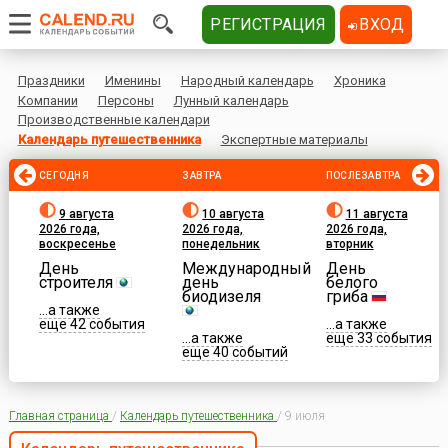
РЕГИСТРАЦИЯ
ВХОД
Праздники
Именины
Народный календарь
Хроника
Компании
Персоны
Лунный календарь
Производственные календари
Календарь путешественника
Экспертные материалы
СЕГОДНЯ
ЗАВТРА
ПОСЛЕЗАВТРА
9 августа
10 августа
11 августа
2026 года,
2026 года,
2026 года,
воскресенье
понедельник
вторник
День
Международный
День
строителя
день
белого
биодизеля
гриба
...а также
еще 42 события
...а также
...а также
еще 33 события
еще 40 событий
Главная страница
/
Календарь путешественника
/
9 июля