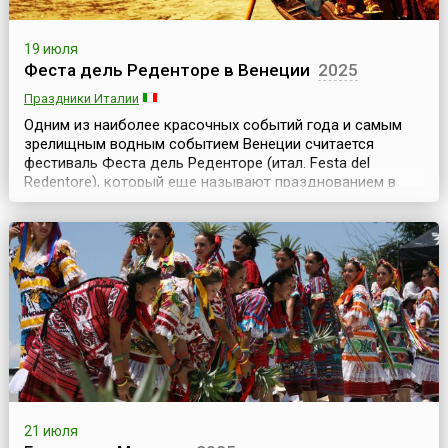
19 июля
Феста дель Реденторе в Венеции
2025
Праздники Италии
Одним из наиболее красочных событий года и самым
зрелищным водным событием Венеции считается
фестиваль Феста дель Реденторе (итал. Festa del
Redentore), который еще называют празднованием в
честь Спасителя. Фестиваль проводится ежегодно в
третьи выходные июля и по традиции продолжается два
дня, но различные мероприятия начинаются еще в
пятницу. История возникновения фестиваля связана со
ст...
21 июля