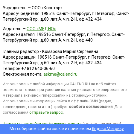
Учредитель — ООО «Квантор»
Адрес учредителя: 198516 Санкт-Петербург, г. Петергоф, Санкт-
Петербургский пр., д.60, лит.А, ч.п. 2-Н, оф.432, 434
Издатель —
ООО «МЕДИО»
Адрес издателя: 198516 Санкт-Петербург, г. Петергоф, Санкт-
Петербургский пр., д.60, лит.А, ч.п. 2-Н, оф.440
Главный редактор - Комарова Мария Сергеевна
Адрес редакции:
198516
Санкт-Петербург, г. Петергоф
,
Санкт-
Петербургский пр., д.60, лит.А, ч.п. 2-Н, оф.432, 434
Телефон:
+7 812 640-06-60
Электронная почта:
askme@calend.ru
Использование любой информации CALEND.RU на веб-сайтах
возможно только при условии наличия у каждого скопированного
материала активной гиперссылки на страницу-источник.
Использование информации сайта в оффлайн-СМИ (радио,
телевидение, газеты и т.п.) требует
особого согласования
. Для
согласования
отправьте запрос
.
Изменить настройки конфиденциальности
(только для жителей
Мы собираем файлы cookie и применяем
Яндекс.Метрику
.
EEA).