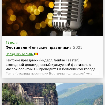
художественным руководителем стал Мартин Тайсо...
18 июля
Фестиваль «Гентские праздники»
2025
Праздники Бельгии
Гентские праздники (нидерл. Gentse Feesten) –
ежегодный десятидневный культурный фестиваль с
массой событий. Он проводится в бельгийском городе
Генте (столица провинции Восточная Фландрия) уже
более 160 лет и считается одним из самых крупных и
интересных в Европе. Программа включает бесплатные
музыкальные выступления, открытые уроки танцев,
выступления уличных театров и многое другое.
Действие...