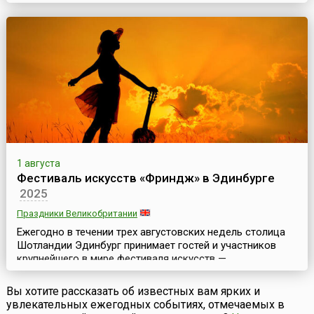
проходит в столице Шотландии ежегодно в августе и
длится почти месяц. Эдинбургский фестиваль уникален
тем, что здесь одновременно представлены
театральное, оперное, танцевальное и музыкальное
искусства. Он включает в себя концерты классическ...
1 августа
Фестиваль искусств «Фриндж» в Эдинбурге
2025
Праздники Великобритании
Ежегодно в течении трех августовских недель столица
Шотландии Эдинбург принимает гостей и участников
крупнейшего в мире фестиваля искусств —
Эдинбургского фестиваля искусств «Фриндж» (англ.
Edinburgh Fringe Festival). Он является неофициальной и
Вы хотите рассказать об известных вам ярких и
«неформальной» частью знаменитого Эдинбургского
увлекательных ежегодных событиях, отмечаемых в
международного фестиваля искусств.Ежегодно на