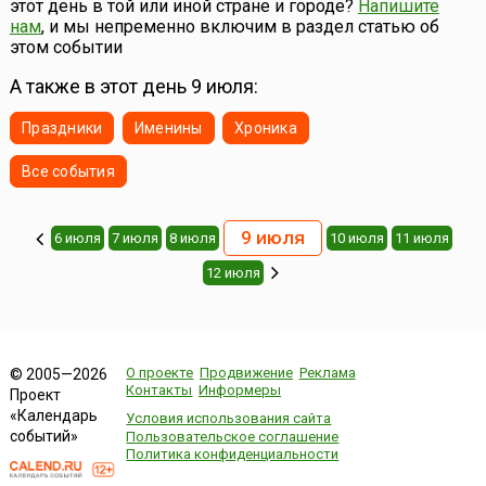
этот день в той или иной стране и городе?
Напишите
фестивале разыгрываются 3 тысячи представлений и
нам
, и мы непременно включим в раздел статью об
более 2...
этом событии
А также в этот день 9 июля:
Праздники
Именины
Хроника
Все события
9 июля
6 июля
7 июля
8 июля
10 июля
11 июля
12 июля
О проекте
Продвижение
Реклама
© 2005—2026
Контакты
Информеры
Проект
«Календарь
Условия использования сайта
событий»
Пользовательское соглашение
Политика конфиденциальности