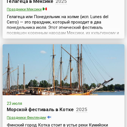
Гелагеца в Мексике
2025
Праздники Мексики
Гелагеца или Понедельник на холме (исп. Lunes del
Cerro) — это праздник, который проходит в два
понедельника июля. Этот этнический фестиваль
посвящен коренным народам Мексики, их культурному и
языковому разнообразию и является важным
культурным событием для региона. Как и многие другие
праздники в Мексике, Гелагеца не обходится без
спиртного. Штат Оахака — единственное место в
Мексике, где гот...
23 июля
Морской фестиваль в Котке
2025
Праздники Финляндии
Финский город Котка стоит в устье реки Кумийоки