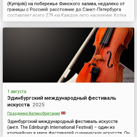
(Kymijoki) на побережье Финского залива, недалеко от
границы с Россией: расстояние до Санкт-Петербурга
составляет всего 279 км.Каждое лето население Котки
на несколько июльских дней увеличивается на
несколько тысяч человек. Со всего мира съезжаются
сюда люди на широко известный Морской фестиваль
(Kotka Maritime Festival) – самый большой летний пр...
1 августа
Эдинбургский международный фестиваль
искусств
2025
Праздники Великобритании
Эдинбургский международный фестиваль искусств
(англ. The Edinburgh International Festival) – один из
крупнейших в мире фестивалей сценических искусств. Он