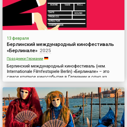
13 февраля
Берлинский международный кинофестиваль
«Берлинале»
2025
Праздники Германии
Берлинский международный кинофестиваль (нем.
Internationale Filmfestspiele Berlin) «Берлинале» – это
самое крупное кинособытие в Германии и одно из
важнейших в Европе. Фестиваль, начиная с 1951 года,
проводится в столице Германии ежегодно, он проходит
в феврале и длится 10 дней (до 1978 года проводился
летом).Наряду с Каннским, Венецианским и Московским
кинофестивалями, «Берлинале» также являе...