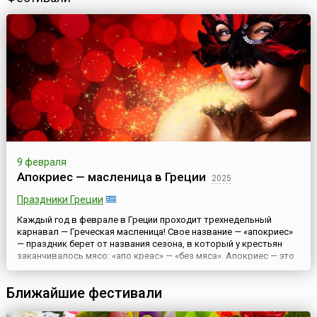
9 февраля
Апокриес — масленица в Греции
2025
Праздники Греции
Каждый год в феврале в Греции проходит трехнедельный
карнавал — Греческая масленица! Свое название — «апокриес»
— праздник берет от названия сезона, в который у крестьян
заканчивалось мясо: «апо креас» — «без мяса». Апокриес — это
традиция греческой глубинки. Традиционно народные
карнавалы проводят в разных районах Греции, где сохранились
Ближайшие фестивали
или были восстановлены древние традиции наряжаться. Так...