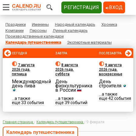
РЕГИСТРАЦИЯ
ВХОД
Праздники
Именины
Народный календарь
Хроника
Компании
Персоны
Лунный календарь
Производственные календари
Календарь путешественника
Экспертные материалы
СЕГОДНЯ
ЗАВТРА
ПОСЛЕЗАВТРА
7 августа
8 августа
9 августа
2026 года,
2026 года,
2026 года,
пятница
суббота
воскресенье
Международный
День
День
день пива
физкультурника
строителя
в России
...а также
...а также
...а также
еще 42 события
еще 33 события
еще 39 событий
Главная страница
/
Календарь путешественника
/
9 февраля
Календарь путешественника