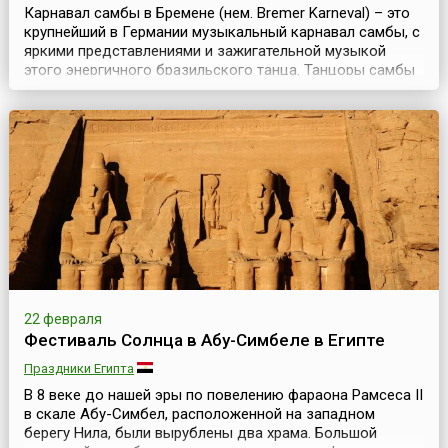
Карнавал самбы в Бремене (нем. Bremer Karneval) – это
крупнейший в Германии музыкальный карнавал самбы, с
яркими представлениями и зажигательной музыкой
этого энергичного бразильского танца. Танцоры самбы
со всей Германии приезжают, чтобы принять участие в
уличном карнавале, а тысячи туристов – чтобы увидеть
это яркий праздник.Вольный ганзейский город Бремен –
это старинный и красивый город Ге...
22 февраля
Фестиваль Солнца в Абу-Симбеле в Египте
Праздники Египта
В 8 веке до нашей эры по повелению фараона Рамсеса II
в скале Абу-Симбел, расположенной на западном
берегу Нила, были вырублены два храма. Большой