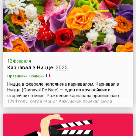
12 февраля
Карнавал в Ницце
2025
Праздники Франции
Ницца в феврале наполнена карнавалом. Карнавал в
Ницце (Carnaval De Nice) — один из крупнейших и
старейших в мире. Рождение карнавала приписывают
1294 году, когда герцог Анжуйский приехал сюда
провести несколько приятных деньков. Начались
разные балы, фейерверки, мимы и прочие
непристойности, все это, как пожар, охватило весь
город, плясали ремесленники, пугали масками рыбаки.
Свою современную...