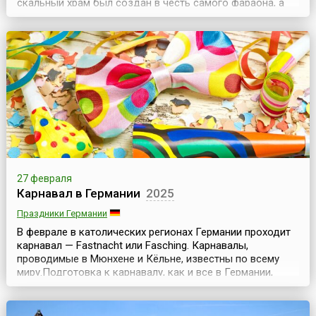
скальный храм был создан в честь самого фараона, а
малый — в честь богини Хахтор и жены фараона
Нефертари. Причиной создания этих двух храмов
послужила победа Рамсеса над хеттами.Перед храмом
были возведены четыре 20-метровые статуи: три статуи
изоб...
27 февраля
Карнавал в Германии
2025
Праздники Германии
В феврале в католических регионах Германии проходит
карнавал — Fastnacht или Fasching. Карнавалы,
проводимые в Мюнхене и Кёльне, известны по всему
миру.Подготовка к карнавалу, как и все в Германии,
начинается загодя, еще в ноябре. 11 ноября в 11 часов
11 минут по всей стране проходят первые собрания
активистов карнавала, и официально объявляется