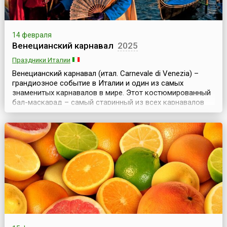
14 февраля
Венецианский карнавал
2025
Праздники Италии
Венецианский карнавал (итал. Carnevale di Venezia) –
грандиозное событие в Италии и один из самых
знаменитых карнавалов в мире. Этот костюмированный
бал-маскарад – самый старинный из всех карнавалов
планеты, ежегодно проходящий в Венеции.
Традиционный Венецианский карнавал продолжается
более двух недель – дата его открытия зависит от
начала католического Великого поста, а заканчивается
он нака...