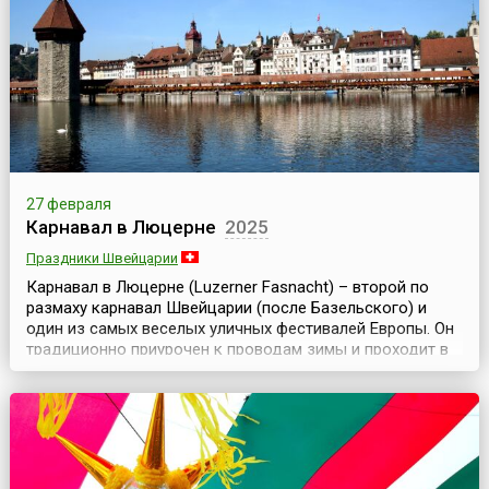
начало 5 времени года — карнавала. В этот день н...
27 февраля
Карнавал в Люцерне
2025
Праздники Швейцарии
Карнавал в Люцерне (Luzerner Fasnacht) – второй по
размаху карнавал Швейцарии (после Базельского) и
один из самых веселых уличных фестивалей Европы. Он
традиционно приурочен к проводам зимы и проходит в
преддверии Великого поста в течение 6 дней, его еще
называют Швейцарской Масленицей.Каждый год в
конце зимы этот веселый карнавал выплескивается на
улицы и площади старого города Люцерна – толп...