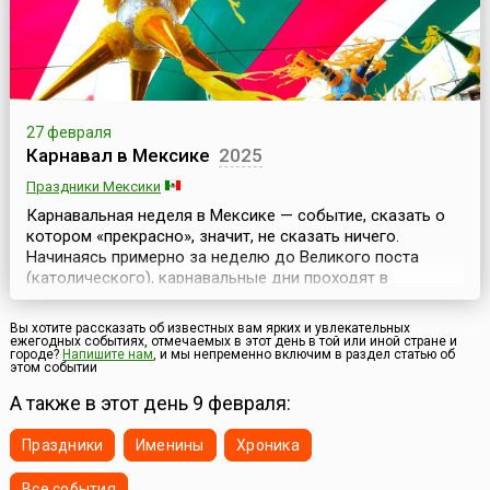
27 февраля
Карнавал в Мексике
2025
Праздники Мексики
Карнавальная неделя в Мексике — событие, сказать о
котором «прекрасно», значит, не сказать ничего.
Начинаясь примерно за неделю до Великого поста
(католического), карнавальные дни проходят в
обстановке красочных и шумных уличных парадов,
несмолкающей музыки, танцев и фейерверков. Многие
Вы хотите рассказать об известных вам ярких и увлекательных
называют мексиканский карнавал вторым Марди Гра
ежегодных событиях, отмечаемых в этот день в той или иной стране и
городе?
Напишите нам
, и мы непременно включим в раздел статью об
(таким, какой проходит в Новом Орлеане).Во время
этом событии
карнав...
А также в этот день 9 февраля:
Праздники
Именины
Хроника
Все события