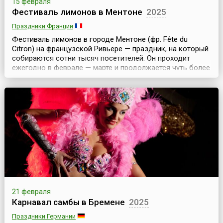
15 февраля
Фестиваль лимонов в Ментоне
2025
Праздники Франции
Фестиваль лимонов в городе Ментоне (фр. Fête du
Citron) на французской Ривьере — праздник, на который
собираются сотни тысяч посетителей. Он проходит
ежегодно в феврале — марте и продолжается чуть более
двух недель.Лимоны из Ментона, безусловно, короли
среди лимонов: теплый климат французской Ривьеры
позволяет выращивать их круглогодично. Снимают три
урожая лимонов, самый большой урожай — в ма...
21 февраля
Карнавал самбы в Бремене
2025
Праздники Германии