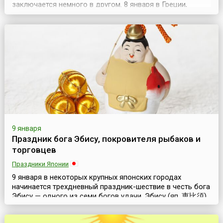
заключается немного в другом. 8 января в Греции,
преимущественно в городе Моноклисия (греч.
Μονοκκλησιά), а также во многих деревнях и селах
северной части страны проходит женский фестиваль
Гинайкратия (греч. γυναικοκρατία). В этот день в с...
9 января
Праздник бога Эбису, покровителя рыбаков и
торговцев
Праздники Японии
9 января в некоторых крупных японских городах
начинается трехдневный праздник-шествие в честь бога
Эбису — одного из семи богов удачи. Эбису (яп. 恵比須)
считается богом богатства, покровителем рыбаков и
торговцев. Предание гласит, что богиня Солнца