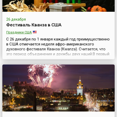
26 декабря
Фестиваль Кванза в США
Праздники США
С 26 декабря по 1 января каждый год преимущественно
в США отмечается неделя афро-американского
духовного фестиваля Кванза (Kwanza). Считается, что
это период объединения и дружбы двух наций.В первый
раз неделя Кванза проходила с 26 декабря 1966 года по
1 января 1967 года.В праздничную неделю, сразу после
Рождества, афро-американцы каждый вечер
собираются за большим столом, зажигают свечи (...