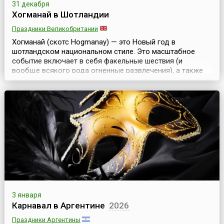
31 декабря
Хогманай в Шотландии
Праздники Великобритании
Хогманай (скотс Hogmanay) — это Новый год в
шотландском национальном стиле. Это масштабное
событие включает в себя факельные шествия (и
вообще всякого рода огненные развлечения), а также
разные вечеринки, представления и аттракционы. Самые
значительные хогманайские мероприятия проходят на
улицах Эдинбурга и Глазго и продолжаются, как
правило, два дня. Этимология слова Hogmanay не
совсем ясна. ...
3 января
Карнавал в Аргентине
2026
Праздники Аргентины