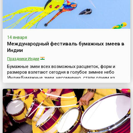
14 января
Международный фестиваль бумажных змеев в
Индии
Праздники Индии
Бумажные змеи всех возможных расцветок, форм и
размеров взлетают сегодня в голубое зимнее небо
Индии.Бумажные змеи, несомненно, стали одним из
воплощений мечты человека о полетах в небо. История
создания и развития бумажных змеев впечатляет своей
протяженностью и завораживает своей
насыщенностью. Поэтому неслучайно фестивали
бумажных змеев проводятся во многих странах мира и
привлекают и любит...