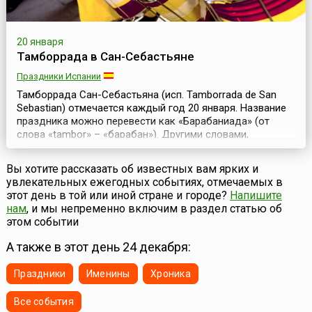
20 января
Тамборрада в Сан-Себастьяне
Праздники Испании
Тамборрада Сан-Себастьяна (исп. Tamborrada de San
Sebastian) отмечается каждый год 20 января. Название
праздника можно перевести как «Барабаниада» (от
слова «tambor» – «барабан»). Другими словами,
Тамборрада – это день ударников и любых ударных
инструментов. Жители Сан-Себастьяна посвящают
Вы хотите рассказать об известных вам ярких и
праздник покровителю города – святому
увлекательных ежегодных событиях, отмечаемых в
Себастьяну.Существуют различные версии
этот день в той или иной стране и городе?
Напишите
происхождения этого праз...
нам
, и мы непременно включим в раздел статью об
этом событии
А также в этот день 24 декабря:
Праздники
Именины
Хроника
Все события