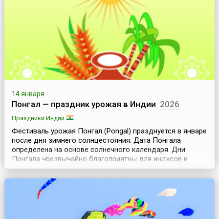
направила Эбису на Землю и превратила в рыбака,
чтобы он сам добывал себе хлеб насущный. Поэтому-то
Эбису издавна считается покровителем людей этих п...
14 января
Понгал — праздник урожая в Индии
2026
Праздники Индии
Фестиваль урожая Понгал (Pongal) празднуется в январе
после дня зимнего солнцестояния. Дата Понгала
определена на основе солнечного календаря. Дни
Понгала чрезвычайно благоприятны для индусов и
астрономически важны — ежегодно в период с 14 по 16
января солнце начинает свое шестимесячное
путешествие на север (Uttarayana), переходя в созвездие
Козерога.Это небесное событие и празднуется в Южной
...