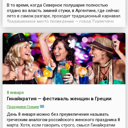
В то время, когда Северное полушарие полностью
отдано во власть зимней стужи, в Аргентине, где сейчас
лето в самом разгаре, проходит традиционный карнавал.
Традиционное место проведения — город Гуалегуячу
(Gualeguaychú). Это самый долгий в мире карнавал —
яркие и шумные шествия проходят в стране в течение
двух месяцев.Карнавал так и называется — Карнавал
страны (Carnival of the Country). К...
8 января
Гинайкратия — фестиваль женщин в Греции
Праздники Греции
День 8 января можно без преувеличения называть
греческим аналогом российского женского праздника 8
марта. Хотя, если говорить строго, смысл Гинайкратии