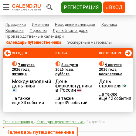
РЕГИСТРАЦИЯ
ВХОД
Праздники
Именины
Народный календарь
Хроника
Компании
Персоны
Лунный календарь
Производственные календари
Календарь путешественника
Экспертные материалы
СЕГОДНЯ
ЗАВТРА
ПОСЛЕЗАВТРА
7 августа
8 августа
9 августа
2026 года,
2026 года,
2026 года,
пятница
суббота
воскресенье
Международный
День
День
день пива
физкультурника
строителя
в России
...а также
...а также
...а также
еще 42 события
еще 33 события
еще 39 событий
Главная страница
/
Календарь путешественника
/
24 декабря
Календарь путешественника