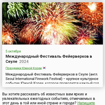
примерно неделю.Культурная жизнь Берлина, как и
любой другой столицы мира, насыщена событиями
круглый год, в независимости от времени года. ...
5 октября
Международный Фестиваль Фейерверков в
Сеуле
2024
Праздники Южной Кореи
Международный Фестиваль Фейерверков в Сеуле (англ.
Seoul International Firework Festival) – крупное культурное
событие Южной Кореи, которое проводится каждый год
в конце сентября – начале октябре, начиная с 2000 года,
где лучшие пиротехники мира создают неповторимую
Вы хотите рассказать об известных вам ярких и
атмосферу праздника и красоты.Для участия в
увлекательных ежегодных событиях, отмечаемых в
фестивале традиционно съезжаются команды
этот день в той или иной стране и городе?
Напишите