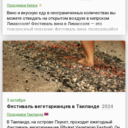
Праздники Кипра
Вино и вкусную еду в неограниченных количествах вы
можете отведать на открытом воздухе в кипрском
Лимассоле! Фестиваль вина в Лимассоле — это
грандиозный праздник-фестиваль вина, проводящийся
с 1961 года и длящийся примерно 10 осенних дней.
Летняя жара постепенно спадает, солнышко покрывает
теплом все вокруг, а в воздухе улавливается тонкий
аромат винограда — благодатное время!Вино, пожал...
3 октября
Фестиваль вегетарианцев в Таиланде
2024
Праздники Таиланда
В Таиланде, на острове Пхукет, проходит ежегодный
Фестиваль вегетарианцев (Phuket Vegetarian Festival). Он