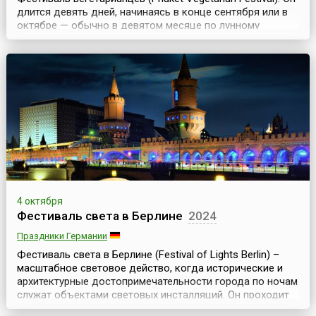
длится девять дней, начинаясь в конце сентября или в
октябре — обычно в девятом месяце по лунному
календарю. В течение фестивального времени
благоверные буддисты соблюдают строгую
вегетарианскую диету, носят белые одежды и следуют
другим 10 правилам, которые позволяют им очистить их
тела ...
4 октября
Фестиваль света в Берлине
2024
Праздники Германии
Фестиваль света в Берлине (Festival of Lights Berlin) –
масштабное световое действо, когда исторические и
архитектурные достопримечательности города по ночам
служат объектами световых инсталляций. Он проходит
ежегодно, начиная с 2005 года, осенью и длится