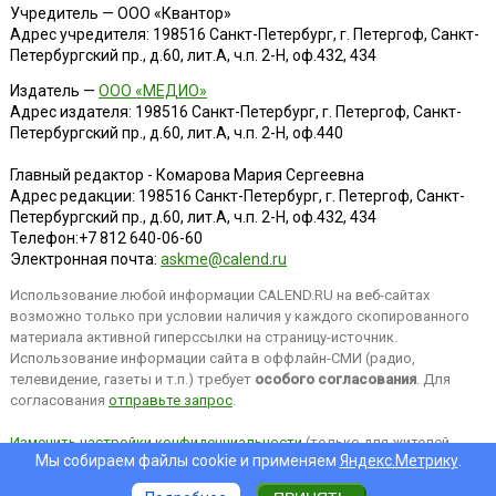
Учредитель — ООО «Квантор»
Адрес учредителя: 198516 Санкт-Петербург, г. Петергоф, Санкт-
Петербургский пр., д.60, лит.А, ч.п. 2-Н, оф.432, 434
Издатель —
ООО «МЕДИО»
Адрес издателя: 198516 Санкт-Петербург, г. Петергоф, Санкт-
Петербургский пр., д.60, лит.А, ч.п. 2-Н, оф.440
Главный редактор - Комарова Мария Сергеевна
Адрес редакции:
198516
Санкт-Петербург, г. Петергоф
,
Санкт-
Петербургский пр., д.60, лит.А, ч.п. 2-Н, оф.432, 434
Телефон:
+7 812 640-06-60
Электронная почта:
askme@calend.ru
Использование любой информации CALEND.RU на веб-сайтах
возможно только при условии наличия у каждого скопированного
материала активной гиперссылки на страницу-источник.
Использование информации сайта в оффлайн-СМИ (радио,
телевидение, газеты и т.п.) требует
особого согласования
. Для
согласования
отправьте запрос
.
Изменить настройки конфиденциальности
(только для жителей
Мы собираем файлы cookie и применяем
Яндекс.Метрику
.
EEA).