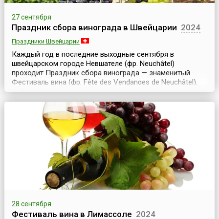
27 сентября
Праздник сбора винограда в Швейцарии
2024
Праздники Швейцарии
Каждый год в последние выходные сентября в
швейцарском городе Невшателе (фр. Neuchâtel)
проходит Праздник сбора винограда — знаменитый
Фестиваль вина (фр. Fête des Vendanges de Neuchâtel).
Три дня — с пятницы до воскресенья — кафе, бары,
уличные стойки по продаже вина и музыкальные группы
оживляют старый город и делают жизнь веселее и
праздничнее.Известно, что выращивать виноград на
горных скл...
28 сентября
Фестиваль вина в Лимассоле
2024