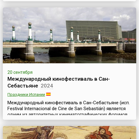
когда люди подражают разговору пиратов, а некоторые
любители при этом даже наряжаются в пиратские
костюмы.Идея создания и, так сказать, концепция
данного праздника принадлежит американцам Джону
Б...
20 сентября
Международный кинофестиваль в Сан-
Себастьяне
2024
Праздники Испании
Международный кинофестиваль в Сан-Себастьяне (исп.
Festival Internacional de Cine de San Sebastián) является
одним из авторитетных кинематографических форумов
мира и одним из крупнейших культурных событий
Испании. Он считается самым престижным в
испаноязычном мире конкурсом и четвёртым по
значимости в Европе после Канн, Берлина и Венеции.Уже