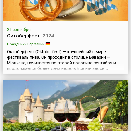
21 сентября
Октоберфест
2024
Праздники Германии
Октоберфест (Oktoberfest) — крупнейший в мире
фестиваль пива. Он проходит в столице Баварии —
Мюнхене, начинается во второй половине сентября и
продолжается более двух недель.Все началось с
бракосочетания Баварского наследника престола,
кронпринца Людвига I и принцессы Терезы Саксонской.
12 октября 1810 года, в день, когда состоялась их
свадьба, на праздничные гуляния были приглашены все
жител...