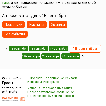
специалистов по фейерверкам из разных стран....
нам
, и мы непременно включим в раздел статью об
этом событии
А также в этот день 18 сентября:
Праздники
Именины
Хроника
Все события
18 сентября
15 сентября
16 сентября
17 сентября
19 сентября
20 сентября
21 сентября
О проекте
Продвижение
Реклама
© 2005—2026
Контакты
Информеры
Проект
«Календарь
Условия использования сайта
событий»
Пользовательское соглашение
Политика конфиденциальности