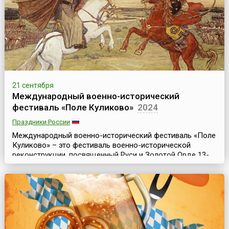
на протяжении более полувека, начиная с 1953 года, М...
21 сентября
Международный военно-исторический
фестиваль «Поле Куликово»
2024
Праздники России
Международный военно-исторический фестиваль «Поле
Куликово» – это фестиваль военно-исторической
реконструкции, посвященный Руси и Золотой Орде 13-
14 веков. Он проводится ежегодно, начиная с 1997 года,
на территории музея-заповедника «Куликово поле» в
течение 3-4 сентябрьских дней и является
традиционным в рамках праздничных торжеств,
посвященных годовщинам Куликовской битвы 1380
года.Орган...