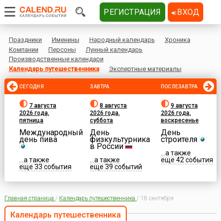
РЕГИСТРАЦИЯ
ВХОД
Праздники
Именины
Народный календарь
Хроника
Компании
Персоны
Лунный календарь
Производственные календари
Календарь путешественника
Экспертные материалы
СЕГОДНЯ
ЗАВТРА
ПОСЛЕЗАВТРА
7 августа
8 августа
9 августа
2026 года,
2026 года,
2026 года,
пятница
суббота
воскресенье
Международный
День
День
день пива
физкультурника
строителя
в России
...а также
...а также
...а также
еще 42 события
еще 33 события
еще 39 событий
Главная страница
/
Календарь путешественника
/
18 сентября
Календарь путешественника