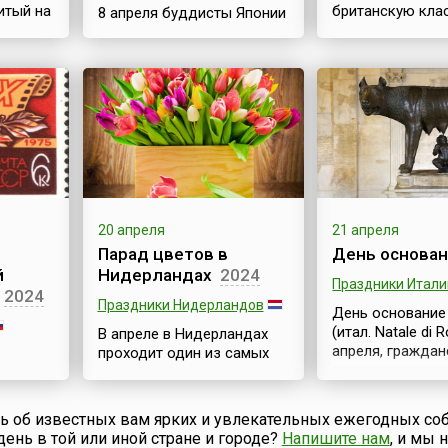
итый на
британскую кла
8 апреля буддисты Японии
й
фразу помнит, н
отмечают праздник Хана
ное
каждый. Овсянк
Мацури (яп. 花祭) или
считается приз
Камбут(ц)у-э. Посвящён
ию
английским блю
он появлению на свет
ов.
национальной
Будды, и часто
особенностью. 
упоминается как
ся
англоговорящих
Фестиваль
ится
давленный овес
цветов.Праздничные
жегодно
хлопья) известе
мероприятия,
названием
посвящённые Дню
еточный
«протестантский
Рождения основателя
20 апреля
21 апреля
ся
(англ. Quakers oa
одной из мировых религий,
Парад цветов в
День основан
ицей
называется и ка
были известны ещё в
й
Нидерландах
2024
хлопьев. Однако
начале нашей эры, хотя
Праздники Итали
2024
вают по
туманный Альби
популярность приобрели
Праздники Нидерландов
День основание
можно
похвастать свое
во второй половине 19
(итал. Natale di
.
В апреле в Нидерландах
любовью к этом
века.Все церемониальные
апреля, граждан
проходит один из самых
замечательному.
действия, проводящиеся в
праздник, не я
красивых и зрелищных
этот ден...
государственн
фестивалей в мире –
МКФ) –
выходным днем.
Парад Цветов (Bloemen
ть об известных вам ярких и увлекательных ежегодных со
весьма интерес
Corso). Это настоящий
мов
день в той или иной стране и городе?
Напишите нам
, и мы
красочный фест