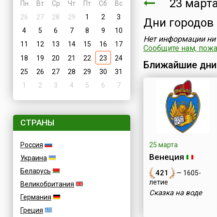
23 марта
Пн
Вт
Ср
Чт
Пт
Сб
Вс
26
27
28
29
1
2
3
Дни городов
4
5
6
7
8
9
10
Нет информации ни 
11
12
13
14
15
16
17
Сообщите нам, пожал
18
19
20
21
22
23
24
Ближайшие дни
25
26
27
28
29
30
31
1
2
3
4
5
6
7
СТРАНЫ
Россия
25 марта
Венеция
Украина
Беларусь
421
— 1605-
летие
Великобритания
Сказка на воде
Германия
Греция