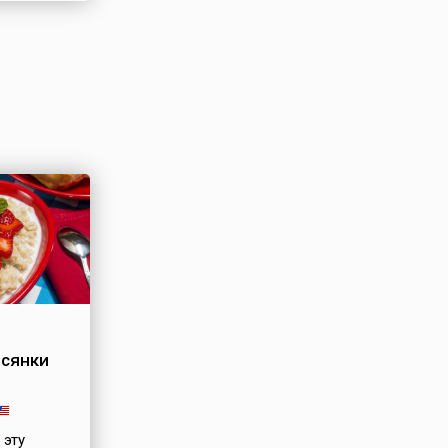
всянки
 эту