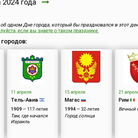
 2024 года
об одном Дне города, который бы праздновался в этот ден
уйста, если вы знаете о таком празднике.
 городов:
11 апреля
15 апреля
21 апрел
Тель-Авив
Магас
Рим
1909
1994
Вечный 
— 117-летие
— 32-летие
Там, где начался
Город солнца
Израиль