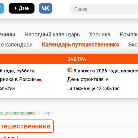
енины
Народный календарь
Хроника
Компа
е календари
Календарь путешественника
Экс
ЗАВТРА
6 года, суббота
9 августа 2026 года, воскр
рника в России
День строителя
 событий
...а также еще 42 события
арь путешественника
/
23 марта
утешественника