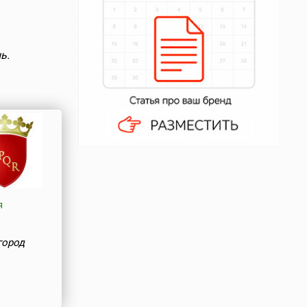
ь.
я
город