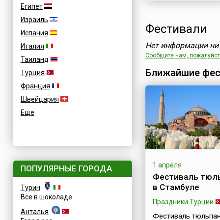
Египет
Израиль
Фестивали
Испания
Нет информации ни 
Италия
Сообщите нам, пожалуйста
Таиланд
Ближайшие фес
Турция
Франция
Швейцария
Еще
1 апреля
ПОПУЛЯРНЫЕ ГОРОДА
Фестиваль тюл
в Стамбуле
Турин
Все в шоколаде
Праздники Турции
Анталья
Фестиваль тюльпан