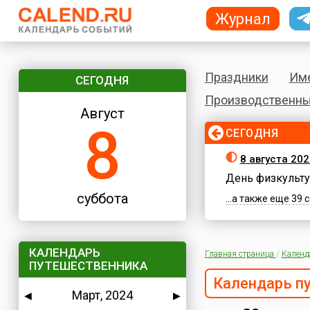
Журнал
Праздники
Им
СЕГОДНЯ
Производственны
Август
8
СЕГОДНЯ
8 августа 202
День физкульту
суббота
...а также еще 39
КАЛЕНДАРЬ
Главная страница
/
Календ
ПУТЕШЕСТВЕННИКА
Календарь п
Март, 2024
◀
▶