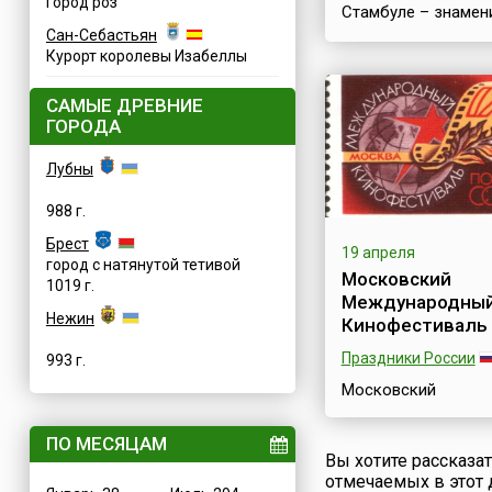
Город роз
Стамбуле – знамен
весь мир цветочны
Сан-Себастьян
фестиваль, красоч
Курорт королевы Изабеллы
событие, которое
привлекает в Турц
САМЫЕ ДРЕВНИЕ
множеством турист
ГОРОДА
Этот великолепный
праздник проводит
Лубны
каждую весну и дл
примерно месяц. Е
988 г.
в апреле Стамбул
превращается в цв
Брест
19 апреля
шедевр и становит
город с натянутой тетивой
Московский
тюльпановой стол
1019 г.
Международны
мира. Миллионы
Нежин
Кинофестиваль
тюльпанов высажи
всему городу. Их 
Праздники России
993 г.
увидеть практичес..
Московский
Международный
Кинофестиваль (М
ПО МЕСЯЦАМ
один из старейших
Вы хотите рассказа
мировых кинофору
отмечаемых в этот 