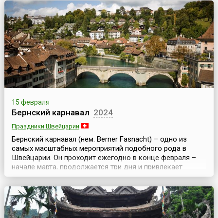
проводится в столице Германии ежегодно, он проходит
в феврале и длится 10 дней (до 1978 года проводился
летом).Наряду с Каннским, Венецианским и Московским
кинофестивалями, «Берлинале» также являе...
15 февраля
Бернский карнавал
2024
Праздники Швейцарии
Бернский карнавал (нем. Berner Fasnacht) – одно из
самых масштабных мероприятий подобного рода в
Швейцарии. Он проходит ежегодно в конце февраля –
начале марта, продолжается три дня и привлекает
множество гостей и участников. В последние годы этот
карнавал стал третьим по массовости и популярности
карнавалом страны, который ежегодно посещает более
50 тысяч человек.Согласно историческим докумен...