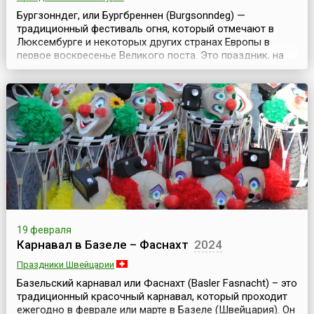
Бургзонндег, или Бургбреннен (Burgsonndeg) —
традиционный фестиваль огня, который отмечают в
Люксембурге и некоторых других странах Европы в
первое воскресенье Великого поста. Это праздник, на
котором зажигается бесчисленное множество костров,
встречающих Весну и рождение нового
Солнца.Молодые люди поднимаются на ближайший
холм и строят большой костер, чтобы отметить
перемену сезона. Этот огон...
19 февраля
Карнавал в Базеле – Фаснахт
2024
Праздники Швейцарии
Базельский карнавал или Фаснахт (Basler Fasnacht) – это
традиционный красочный карнавал, который проходит
ежегодно в феврале или марте в Базеле (Швейцария). Он