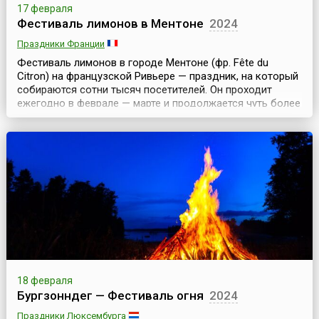
17 февраля
Фестиваль лимонов в Ментоне
2024
Праздники Франции
Фестиваль лимонов в городе Ментоне (фр. Fête du
Citron) на французской Ривьере — праздник, на который
собираются сотни тысяч посетителей. Он проходит
ежегодно в феврале — марте и продолжается чуть более
двух недель.Лимоны из Ментона, безусловно, короли
среди лимонов: теплый климат французской Ривьеры
позволяет выращивать их круглогодично. Снимают три
урожая лимонов, самый большой урожай — в ма...
18 февраля
Бургзонндег — Фестиваль огня
2024
Праздники Люксембурга