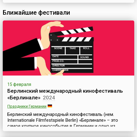
вида пирожные, наполненные взбитыми сливками и политые
глазурью.День пирожных в Исландии (Buns Day или Bolludagur)
Ближайшие фестивали
отмечается ежегодно по всей стране в понедел...
15 февраля
Берлинский международный кинофестиваль
«Берлинале»
2024
Праздники Германии
Берлинский международный кинофестиваль (нем.
Internationale Filmfestspiele Berlin) «Берлинале» – это
самое крупное кинособытие в Германии и одно из
важнейших в Европе. Фестиваль, начиная с 1951 года,