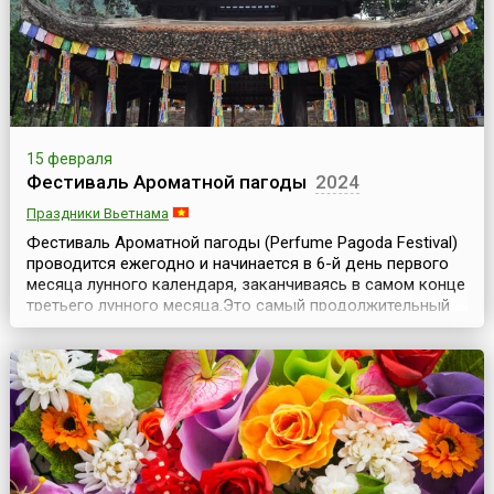
15 февраля
Фестиваль Ароматной пагоды
2024
Праздники Вьетнама
Фестиваль Ароматной пагоды (Perfume Pagoda Festival)
проводится ежегодно и начинается в 6-й день первого
месяца лунного календаря, заканчиваясь в самом конце
третьего лунного месяца.Это самый продолжительный
праздник во Вьетнаме; он продлится более двух
месяцев. Центральным событием праздника является
молитва, произнесенная в древней священной пещере
Хуонг Тич в 15-й день первого месяца лунног...