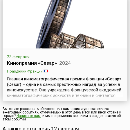
послужила победа Рамсеса над хеттами.Перед храмом
были возведены четыре 20-метровые статуи: три статуи
изоб...
23 февраля
Кинопремия «Сезар»
2024
Праздники Франции
Главная кинематографическая премия Франции «Сезар»
(César) – одна из самых престижных наград за успехи в
киноискусстве. Она учреждена Французской академией
кинематографических искусств и техники и считается
европейским аналогом «Оскара».Идею премии
предложил в 1974 году продюсер и первый президент
Вы хотите рассказать об известных вам ярких и увлекательных
Французской киноакадемии Жорж Кравенн. Он назвал
ежегодных событиях, отмечаемых в этот день в той или иной стране и
городе?
Напишите нам
, и мы непременно включим в раздел статью об
ее в честь своего друга – скульптора, известного...
этом событии
А также в этот день 12 февраля: