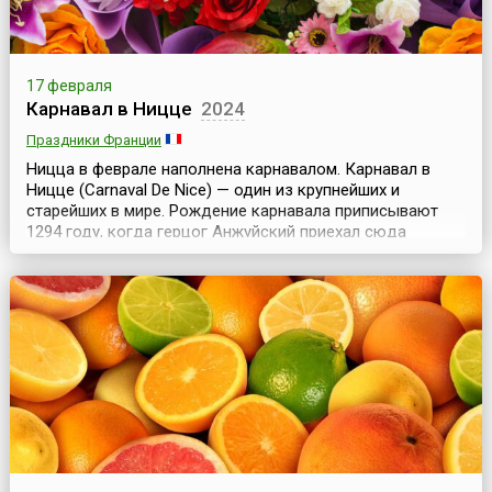
17 февраля
Карнавал в Ницце
2024
Праздники Франции
Ницца в феврале наполнена карнавалом. Карнавал в
Ницце (Carnaval De Nice) — один из крупнейших и
старейших в мире. Рождение карнавала приписывают
1294 году, когда герцог Анжуйский приехал сюда
провести несколько приятных деньков. Начались
разные балы, фейерверки, мимы и прочие
непристойности, все это, как пожар, охватило весь
город, плясали ремесленники, пугали масками рыбаки.
Свою современную...