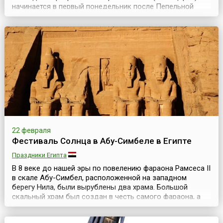
начинается в первый понедельник после Пепельной
среды (дата начала католического Великого поста),
длится три дня и является самым масштабным
праздником такого рода во всей Швейцарии, каждый
год собирая тысячи участников и зрителей. Карн...
22 февраля
Фестиваль Солнца в Абу-Симбеле в Египте
Праздники Египта
В 8 веке до нашей эры по повелению фараона Рамсеса II
в скале Абу-Симбел, расположенной на западном
берегу Нила, были вырублены два храма. Большой
скальный храм был создан в честь самого фараона, а
малый — в честь богини Хахтор и жены фараона
Нефертари. Причиной создания этих двух храмов