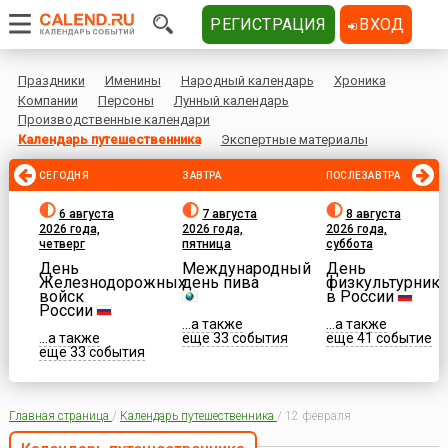
РЕГИСТРАЦИЯ
ВХОД
Праздники
Именины
Народный календарь
Хроника
Компании
Персоны
Лунный календарь
Производственные календари
Календарь путешественника
Экспертные материалы
СЕГОДНЯ
ЗАВТРА
ПОСЛЕЗАВТРА
6 августа
7 августа
8 августа
2026 года,
2026 года,
2026 года,
четверг
пятница
суббота
День
Международный
День
Железнодорожных
день пива
физкультурника
войск
в России
России
...а также
...а также
...а также
еще 33 события
еще 41 событие
еще 33 события
Главная страница
/
Календарь путешественника
/
12 февраля