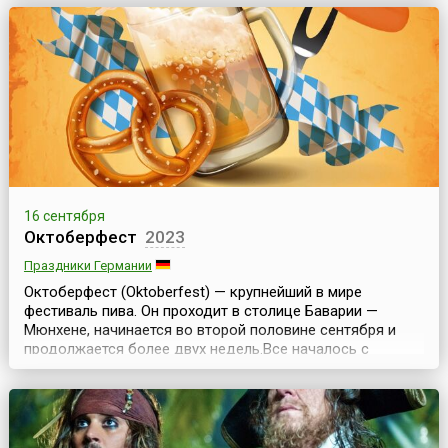
на территории музея-заповедника «Куликово поле» в
течение 3-4 сентябрьских дней и является
традиционным в рамках праздничных торжеств,
посвященных годовщинам Куликовской битвы 1380
года.Орган...
16 сентября
Октоберфест
2023
Праздники Германии
Октоберфест (Oktoberfest) — крупнейший в мире
фестиваль пива. Он проходит в столице Баварии —
Мюнхене, начинается во второй половине сентября и
продолжается более двух недель.Все началось с
бракосочетания Баварского наследника престола,
кронпринца Людвига I и принцессы Терезы Саксонской.
12 октября 1810 года, в день, когда состоялась их
свадьба, на праздничные гуляния были приглашены все
жител...