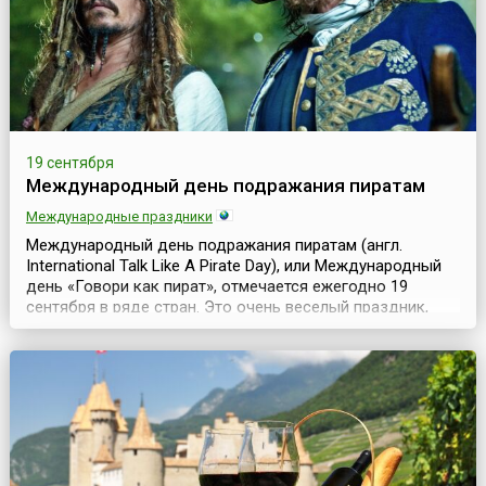
19 сентября
Международный день подражания пиратам
Международные праздники
Международный день подражания пиратам (англ.
International Talk Like A Pirate Day), или Международный
день «Говори как пират», отмечается ежегодно 19
сентября в ряде стран. Это очень веселый праздник,
когда люди подражают разговору пиратов, а некоторые
любители при этом даже наряжаются в пиратские
костюмы.Идея создания и, так сказать, концепция
данного праздника принадлежит американцам Джону
Б...