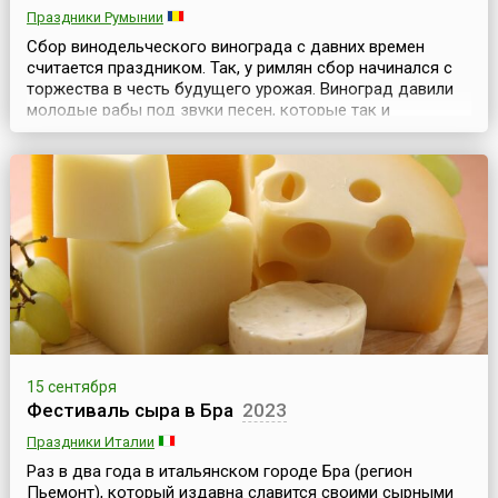
Праздники Румынии
Сбор винодельческого винограда с давних времен
считается праздником. Так, у римлян сбор начинался с
торжества в честь будущего урожая. Виноград давили
молодые рабы под звуки песен, которые так и
назывались «песни пресса» или «песни вина». В
античности во время уборки урожая винограда никто не
смел наказать раба, который мог выругать хозяина и
выпить любое количество вина (или в обратном поря...
15 сентября
Фестиваль сыра в Бра
2023
Праздники Италии
Раз в два года в итальянском городе Бра (регион
Пьемонт), который издавна славится своими сырными