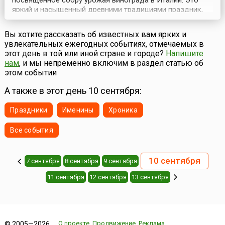
посвященное сбору урожая винограда в Италии. Это
яркий и насыщенный древними традициями праздник,
один из старейших подобных праздников урожая в
стране, совмещенный с дегустацией местных вин и
Вы хотите рассказать об известных вам ярких и
лучших сортов винограда. Марино – старинный город,
увлекательных ежегодных событиях, отмечаемых в
недалеко от Рима. Раньше здесь располагался летний
этот день в той или иной стране и городе?
Напишите
курор...
нам
, и мы непременно включим в раздел статью об
этом событии
А также в этот день 10 сентября:
Праздники
Именины
Хроника
Все события
10 сентября
7 сентября
8 сентября
9 сентября
11 сентября
12 сентября
13 сентября
О проекте
Продвижение
Реклама
© 2005—2026