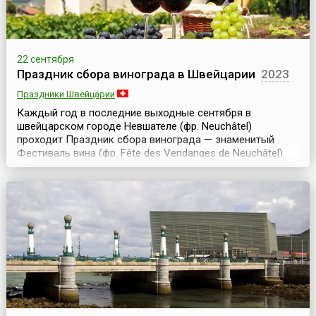
22 сентября
Праздник сбора винограда в Швейцарии
2023
Праздники Швейцарии
Каждый год в последние выходные сентября в
швейцарском городе Невшателе (фр. Neuchâtel)
проходит Праздник сбора винограда — знаменитый
Фестиваль вина (фр. Fête des Vendanges de Neuchâtel).
Три дня — с пятницы до воскресенья — кафе, бары,
уличные стойки по продаже вина и музыкальные группы
оживляют старый город и делают жизнь веселее и
праздничнее.Известно, что выращивать виноград на
горных скл...