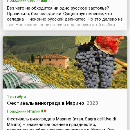
Праздники Финляндии
Без чего не обходится ни одно русское застолье?
Правильно, без селедочки. Существует мнение, что
селедка — исконно русский деликатес. Но это далеко не
так. Настоящие почитатели и поклонники этой рыбки
живут в Финляндии. Каждый год, в первых числах
октября именно в Хельсинки съезжаются все
почитатели финского деликатеса — селедки, на
ежегодную Ярмарку сельди (фин. Stadin Silakkamarkkinat),
кото...
1 октября
Фестиваль винограда в Марино
2023
Праздники Италии
Фестиваль винограда в Марино (итал. Sagra dell'Uva di
Marino) – знаменитое осеннее празднество,