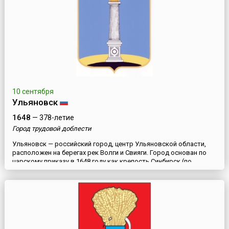
10 сентября
Ульяновск
1648
— 378-летие
Город трудовой доблести
Ульяновск — российский город, центр Ульяновской области,
расположен на берегах рек Волги и Свияги. Город основан по
царскому приказу в 1648 году как крепость Синбирск (по
названию гор). В 1670 году крепость успешно выдержала осаду
войск Степана Разина. За героизм, проявленный при обороне, в
1672 году Синбирску был пожалован герб. В 1780 году Синбирск
переименовывают в Симбирск. Тогда же образу...