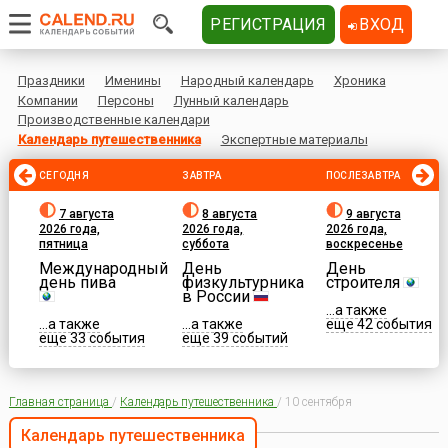
РЕГИСТРАЦИЯ
ВХОД
Праздники
Именины
Народный календарь
Хроника
Компании
Персоны
Лунный календарь
Производственные календари
Календарь путешественника
Экспертные материалы
СЕГОДНЯ
ЗАВТРА
ПОСЛЕЗАВТРА
7 августа
8 августа
9 августа
2026 года,
2026 года,
2026 года,
пятница
суббота
воскресенье
Международный
День
День
день пива
физкультурника
строителя
в России
...а также
...а также
...а также
еще 42 события
еще 33 события
еще 39 событий
Главная страница
/
Календарь путешественника
/
10 сентября
Календарь путешественника