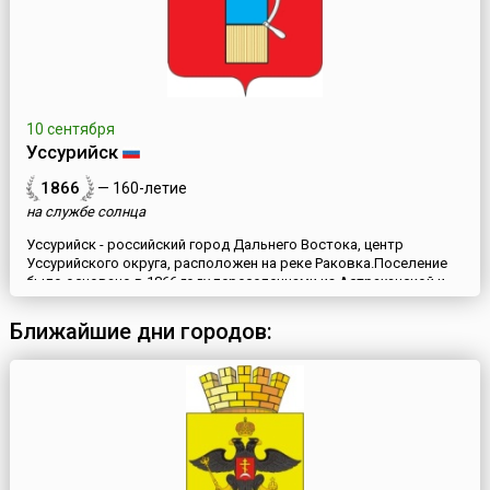
10 сентября
Уссурийск
1866
— 160-летие
на службе солнца
Уссурийск - российский город Дальнего Востока, центр
Уссурийского округа, расположен на реке Раковка.Поселение
было основано в 1866 году переселенцами из Астраханской и
Воронежской губерний как село Никольское. В конце 19 века
село разрастается, превращается в торговый центр. В апреле
Ближайшие дни городов:
1898 года по царскому указу село Никольское и
сопровождающие его поселки были преобразованы в город.
Новый гор...