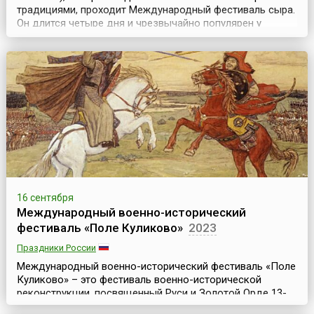
традициями, проходит Международный фестиваль сыра.
Он длится четыре дня и чрезвычайно популярен у
ценителей этого продукта по всему миру. Это настоящий
праздник и очень важное событие, как для знатоков и
любителей сыров, так и для ремесленников, занятых в
молочно-сырном производстве. Надо сказать,...
16 сентября
Международный военно-исторический
фестиваль «Поле Куликово»
2023
Праздники России
Международный военно-исторический фестиваль «Поле
Куликово» – это фестиваль военно-исторической
реконструкции, посвященный Руси и Золотой Орде 13-
14 веков. Он проводится ежегодно, начиная с 1997 года,