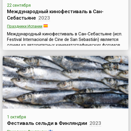
22 сентября
Международный кинофестиваль в Сан-
Себастьяне
2023
Праздники Испании
Международный кинофестиваль в Сан-Себастьяне (исп.
Festival Internacional de Cine de San Sebastián) является
одним из авторитетных кинематографических форумов
мира и одним из крупнейших культурных событий
Испании. Он считается самым престижным в
испаноязычном мире конкурсом и четвёртым по
значимости в Европе после Канн, Берлина и Венеции.Уже
на протяжении более полувека, начиная с 1953 года, М...
1 октября
Фестиваль сельди в Финляндии
2023