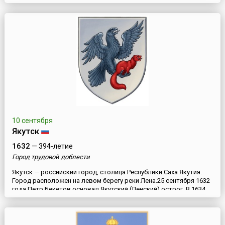
рядом с руинами более древнего поселения. В 1688 году
крепость получает статус города. Степан Разин захватывает
город в 1670 году, а в 1773 году Самара первым из городов
встает на сторону Емельяна Пугачева. В 1851 году Сама...
10 сентября
Якутск
1632
— 394-летие
Город трудовой доблести
Якутск — российский город, столица Республики Саха Якутия.
Город расположен на левом берегу реки Лена.25 сентября 1632
года Петр Бекетов основал Якутский (Ленский) острог. В 1634
году город отразил осаду якутских князей. В 1638 году острог
стал центром Якутского уезда. В 1643 году Ленский острог
перенесли на новое место, на левый берег, в долину Туймаада,
центр поселений якутов близ озера ...