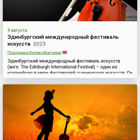
4 августа
Эдинбургский международный фестиваль
искусств
2023
Праздники Великобритании
Эдинбургский международный фестиваль искусств
(англ. The Edinburgh International Festival) – один из
крупнейших в мире фестивалей сценических искусств. Он
проходит в столице Шотландии ежегодно в августе и
длится почти месяц. Эдинбургский фестиваль уникален
тем, что здесь одновременно представлены
театральное, оперное, танцевальное и музыкальное
искусства. Он включает в себя концерты классическ...