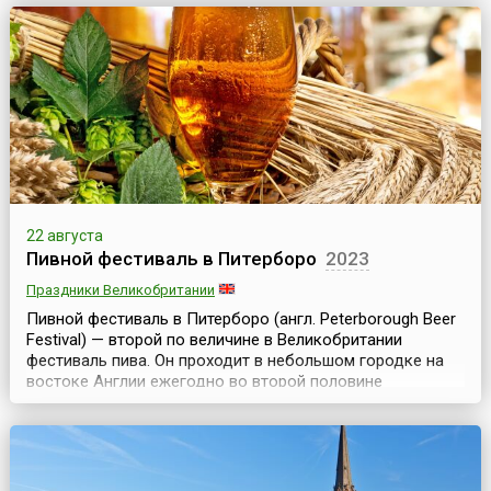
1978 году, хотя и прежде в августе в Бильбао проходили
разнообразные увеселительные мероприятия – ярмарки,
корриды, состязания силачей, ци...
22 августа
Пивной фестиваль в Питерборо
2023
Праздники Великобритании
Пивной фестиваль в Питерборо (англ. Peterborough Beer
Festival) — второй по величине в Великобритании
фестиваль пива. Он проходит в небольшом городке на
востоке Англии ежегодно во второй половине
августа.На фестиваль съезжаются десятки тысяч
человек, так что население города увеличивается в
несколько раз, но ненадолго, потому что длится эта
радость для гурманов пива всего 5 дней. На фестив...