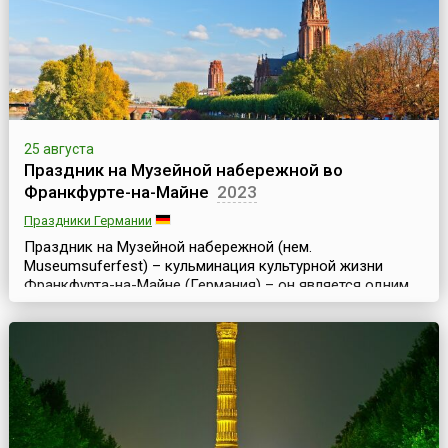
25 августа
Праздник на Музейной набережной во
Франкфурте-на-Майне
2023
Праздники Германии
Праздник на Музейной набережной (нем.
Museumsuferfest) – кульминация культурной жизни
Франкфурта-на-Майне (Германия) – он является одним
из самых крупных и значительных культурных
праздников и фестивалей Европы. Праздник проходит
ежегодно в последние полные выходные августа и
длится три дня.Музейная набережная (нем.
Museumsufer) – это набережная южного берега реки
Майн во Франкфурте в районе м...