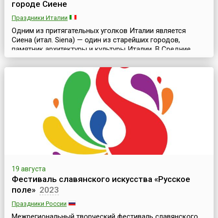
городе Сиене
Праздники Италии
Одним из притягательных уголков Италии является
Сиена (итал. Siena) — один из старейших городов,
памятник архитектуры и культуры Италии. В Средние
века этот город, расположенный в западной части
страны, в Тоскане, был столицей сильной Сиенской
республики и уже в ту дальнюю эпоху хранил шедевры
итальянской готики мирового достоинства.Именно в
Средние века и зародилась традиция проводить в
город...
19 августа
Фестиваль славянского искусства «Русское
поле»
2023
Праздники России
Межрегиональный творческий фестиваль славянского