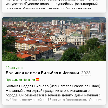
искусства «Русское поле» – крупнейший фольклорный
праздник России – каждое лето собирает на свои
площадки лучшие фольклорные ансамбли и
ремесленников со всей страны. В последние годы он
проходит на территории музея-заповедника
«Коломенское» в Москве (несколько лет проводился в
музее-заповеднике «Царицыно»). Организатором
мероприятия выступает Департ...
19 августа
Большая неделя Бильбао в Испании
2023
Праздники Испании
Большая неделя Бильбао (исп. Semana Grande de Bilbao)
– главный ежегодный праздник этого испанского
города. Он отмечается в течение девяти дней, начиная с
субботы, следующей за 15 августа (праздником Успения
Богородицы).Официальный статус праздник получил в