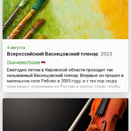
4 августа
Всероссийский Васнецовский пленэр
2023
Праздники России
Ежегодно летом в Кировской области проходит так
называемый Васнецовский пленэр. Впервые он прошел в
маленьком селе Рябово в 2005 году, и с тех пор сюда
приезжают художники из России и других стран, чтобы
писать с натуры в местах, где создавали свои
произведения Виктор и Аполлинарий Васнецовы.С 2012
года программа пленэра изменилась. Усадьба в Рябово
находилась на реконструкции, поэтому художни...