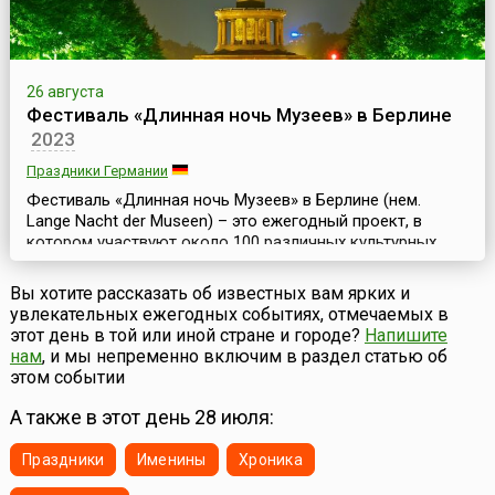
26 августа
Фестиваль «Длинная ночь Музеев» в Берлине
2023
Праздники Германии
Фестиваль «Длинная ночь Музеев» в Берлине (нем.
Lange Nacht der Museen) – это ежегодный проект, в
котором участвуют около 100 различных культурных
учреждений германской столицы. Он проходит во
второй половине августа.В рамках фестиваля музеи,
Вы хотите рассказать об известных вам ярких и
галереи, выставочные залы, архивы, собрания,
увлекательных ежегодных событиях, отмечаемых в
мемориалы, исторические памятники и культурные
этот день в той или иной стране и городе?
Напишите
центры города открывают свои двери для всех
нам
, и мы непременно включим в раздел статью об
желающих в ночь с...
этом событии
А также в этот день 28 июля:
Праздники
Именины
Хроника