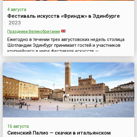
4 августа
Фестиваль искусств «Фриндж» в Эдинбурге
2023
Праздники Великобритании
Ежегодно в течении трех августовских недель столица
Шотландии Эдинбург принимает гостей и участников
крупнейшего в мире фестиваля искусств —
Эдинбургского фестиваля искусств «Фриндж» (англ.
Edinburgh Fringe Festival). Он является неофициальной и
«неформальной» частью знаменитого Эдинбургского
международного фестиваля искусств.Ежегодно на
фестивале разыгрываются 3 тысячи представлений и
более 2...
16 августа
Сиенский Палио — скачки в итальянском