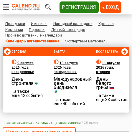
РЕГИСТРАЦИЯ
ВХОД
Праздники
Именины
Народный календарь
Хроника
Компании
Персоны
Лунный календарь
Производственные календари
Календарь путешественника
Экспертные материалы
СЕГОДНЯ
ЗАВТРА
ПОСЛЕЗАВТРА
9 августа
10 августа
11 августа
2026 года,
2026 года,
2026 года,
воскресенье
понедельник
вторник
День
Международный
День
строителя
день
белого
биодизеля
гриба
...а также
еще 42 события
...а также
...а также
еще 33 события
еще 40 событий
Главная страница
/
Календарь путешественника
/
28 июля