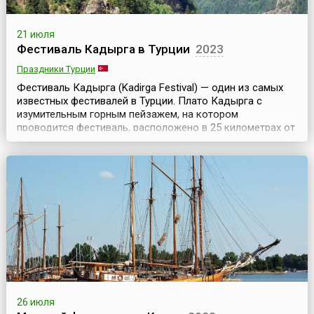
21 июля
Фестиваль Кадырга в Турции
2023
Праздники Турции
Фестиваль Кадырга (Kadirga Festival) — один из самых
известных фестивалей в Турции. Плато Кадырга с
изумительным горным пейзажем, на котором
проводится фестиваль, расположено в 25 километрах от
города Тоня провинции Трабзон (Trabzon).Жители
примыкающих к плато районов собираются на плато на
третьей неделе июля и три дня проводят в шумном
веселье. Некоторые из фестивальных мероприятий
предп...
26 июля