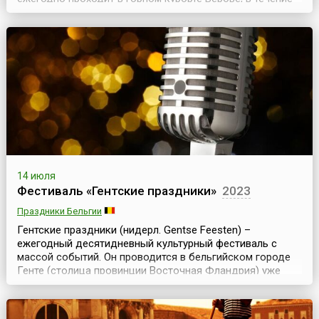
двух недель во второй половине июля.Фестиваль
возник в этом небольшом городке, в самом сердце
Швейцарских Альп, в 1994 году. Его создателем и
художественным руководителем стал Мартин Тайсо...
14 июля
Фестиваль «Гентские праздники»
2023
Праздники Бельгии
Гентские праздники (нидерл. Gentse Feesten) –
ежегодный десятидневный культурный фестиваль с
массой событий. Он проводится в бельгийском городе
Генте (столица провинции Восточная Фландрия) уже
более 160 лет и считается одним из самых крупных и
интересных в Европе. Программа включает бесплатные
музыкальные выступления, открытые уроки танцев,