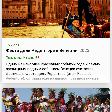
выступления уличных театров и многое другое.
Действие...
15 июля
Феста дель Реденторе в Венеции
2023
Праздники Италии
Одним из наиболее красочных событий года и самым
зрелищным водным событием Венеции считается
фестиваль Феста дель Реденторе (итал. Festa del
Redentore), который еще называют празднованием в
честь Спасителя. Фестиваль проводится ежегодно в
третьи выходные июля и по традиции продолжается два
дня, но различные мероприятия начинаются еще в
пятницу. История возникновения фестиваля связана со
ст...