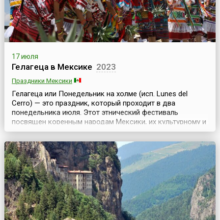
17 июля
Гелагеца в Мексике
2023
Праздники Мексики
Гелагеца или Понедельник на холме (исп. Lunes del
Cerro) — это праздник, который проходит в два
понедельника июля. Этот этнический фестиваль
посвящен коренным народам Мексики, их культурному и
языковому разнообразию и является важным
культурным событием для региона. Как и многие другие
праздники в Мексике, Гелагеца не обходится без
спиртного. Штат Оахака — единственное место в
Мексике, где гот...