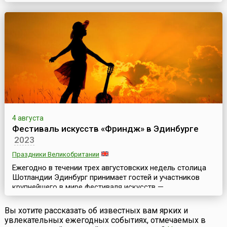
проходит в столице Шотландии ежегодно в августе и
длится почти месяц. Эдинбургский фестиваль уникален
тем, что здесь одновременно представлены
театральное, оперное, танцевальное и музыкальное
искусства. Он включает в себя концерты классическ...
4 августа
Фестиваль искусств «Фриндж» в Эдинбурге
2023
Праздники Великобритании
Ежегодно в течении трех августовских недель столица
Шотландии Эдинбург принимает гостей и участников
крупнейшего в мире фестиваля искусств —
Эдинбургского фестиваля искусств «Фриндж» (англ.
Edinburgh Fringe Festival). Он является неофициальной и
Вы хотите рассказать об известных вам ярких и
«неформальной» частью знаменитого Эдинбургского
увлекательных ежегодных событиях, отмечаемых в
международного фестиваля искусств.Ежегодно на