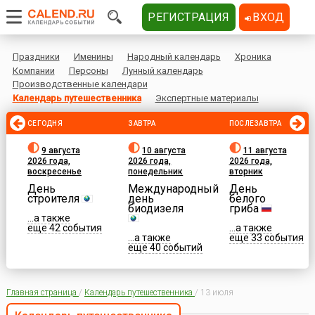
РЕГИСТРАЦИЯ
ВХОД
Праздники
Именины
Народный календарь
Хроника
Компании
Персоны
Лунный календарь
Производственные календари
Календарь путешественника
Экспертные материалы
СЕГОДНЯ
ЗАВТРА
ПОСЛЕЗАВТРА
9 августа
10 августа
11 августа
2026 года,
2026 года,
2026 года,
воскресенье
понедельник
вторник
День
Международный
День
строителя
день
белого
биодизеля
гриба
...а также
еще 42 события
...а также
...а также
еще 33 события
еще 40 событий
Главная страница
/
Календарь путешественника
/
13 июля