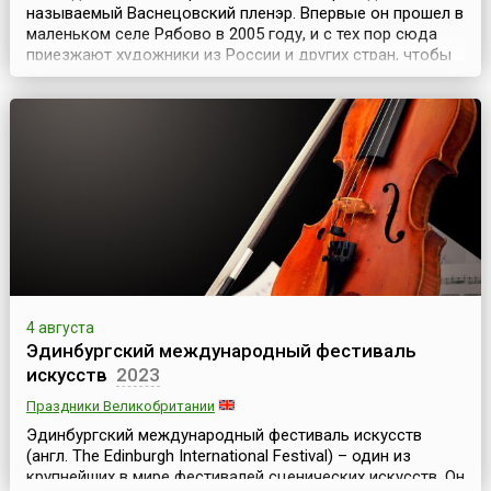
называемый Васнецовский пленэр. Впервые он прошел в
маленьком селе Рябово в 2005 году, и с тех пор сюда
приезжают художники из России и других стран, чтобы
писать с натуры в местах, где создавали свои
произведения Виктор и Аполлинарий Васнецовы.С 2012
года программа пленэра изменилась. Усадьба в Рябово
находилась на реконструкции, поэтому художни...
4 августа
Эдинбургский международный фестиваль
искусств
2023
Праздники Великобритании
Эдинбургский международный фестиваль искусств
(англ. The Edinburgh International Festival) – один из
крупнейших в мире фестивалей сценических искусств. Он