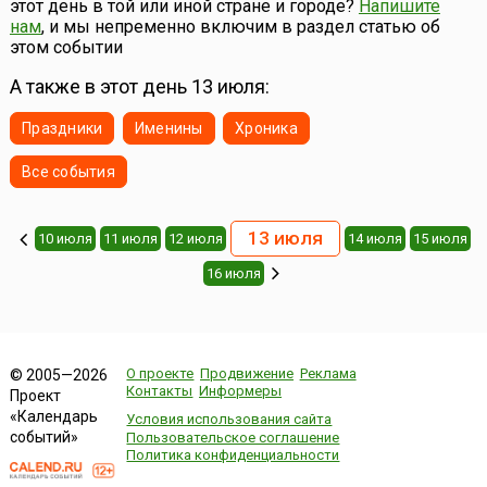
этот день в той или иной стране и городе?
Напишите
фестивале разыгрываются 3 тысячи представлений и
нам
, и мы непременно включим в раздел статью об
более 2...
этом событии
А также в этот день 13 июля:
Праздники
Именины
Хроника
Все события
13 июля
10 июля
11 июля
12 июля
14 июля
15 июля
16 июля
О проекте
Продвижение
Реклама
© 2005—2026
Контакты
Информеры
Проект
«Календарь
Условия использования сайта
событий»
Пользовательское соглашение
Политика конфиденциальности