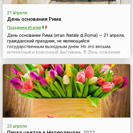
21 апреля
День основания Рима
Праздники Италии
День основание Рима (итал. Natale di Roma) — 21 апреля,
гражданский праздник, не являющийся
государственным выходным днем. Но это весьма
интересный и красочный фестиваль. В День рождения
Рима совершается символическое открытие ворот
города, чтобы в них смогли войти как жители Рима, так и
многочисленные туристы. Празднование продолжается,
как правило, несколько дней и может начинаться до
самой даты...
23 апреля
Парад цветов в Нидерландах
2022