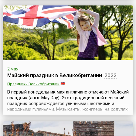
Ходили легенды о богатых джентльменах, которые
теряли своих детей и после долгих лет безутешного горя
находили их среди трубочистов. Истории окруж...
2 мая
Майский праздник в Великобритании
2022
Праздники Великобритании
В первый понедельник мая англичане отмечают Майский
праздник (англ. May Day). Этот традиционный весенний
праздник сопровождается уличными шествиями и
народными гуляньями. Музыканты, жонглеры на ходулях,
менестрели и харчевни создают здесь подлинную
атмосферу средневекового карнавала.В этот день
народ пляшет под майским деревом, украшенным
разноцветными ленточками, наряжается в Зеленого