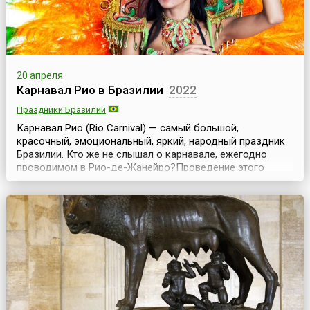
20 апреля
Карнавал Рио в Бразилии
2022
Праздники Бразилии
Карнавал Рио (Rio Carnival) — самый большой,
красочный, эмоциональный, яркий, народный праздник
Бразилии. Кто же не слышал о карнавале, ежегодно
проводимом в Рио-де-Жанейро?Проведение этого
грандиозного праздника ежегодно приходится на
разную дату, которая связана с днем Пасхи.Официально
карнавал начинается в предшествующую Великому
посту пятницу и продолжается в течение пяти дней. А на
сл...