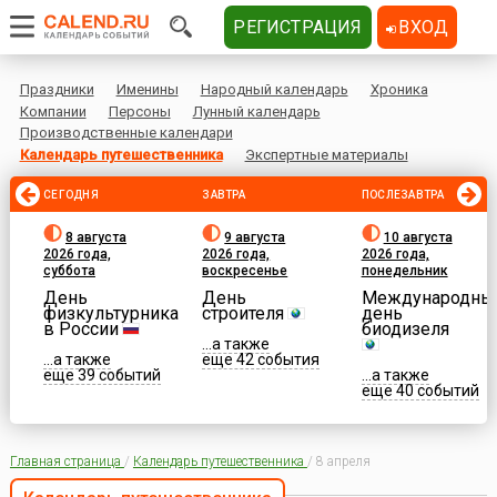
РЕГИСТРАЦИЯ
ВХОД
Праздники
Именины
Народный календарь
Хроника
Компании
Персоны
Лунный календарь
Производственные календари
Календарь путешественника
Экспертные материалы
СЕГОДНЯ
ЗАВТРА
ПОСЛЕЗАВТРА
8 августа
9 августа
10 августа
2026 года,
2026 года,
2026 года,
суббота
воскресенье
понедельник
День
День
Международны
физкультурника
строителя
день
в России
биодизеля
...а также
...а также
еще 42 события
еще 39 событий
...а также
еще 40 событий
Главная страница
/
Календарь путешественника
/
8 апреля