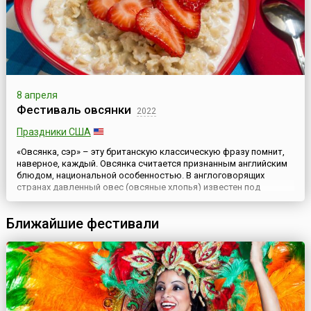
8 апреля
Фестиваль овсянки
2022
Праздники США
«Овсянка, сэр» – эту британскую классическую фразу помнит,
наверное, каждый. Овсянка считается признанным английским
блюдом, национальной особенностью. В англоговорящих
странах давленный овес (овсяные хлопья) известен под
названием «протестантский овес» (англ. Quakers oats). Так же
называется и каша из хлопьев. Однако не только туманный
Ближайшие фестивали
Альбион может похвастать своей любовью к этому
замечательному...