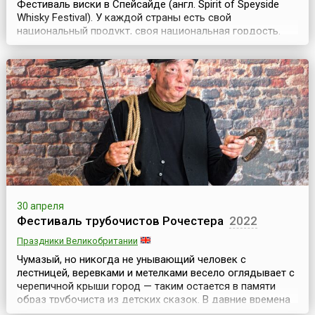
Фестиваль виски в Спейсайде (англ. Spirit of Speyside
Whisky Festival). У каждой страны есть свой
национальный продукт, своя национальная гордость.
Шотландцы гордятся своим виски. С наступлением
весны в Шотландии начинается пора фестивалей и
праздников, посвященных виски. Первым стартует The
Spirit of Speyside Whisky Festival, который длится 6 ...
30 апреля
Фестиваль трубочистов Рочестера
2022
Праздники Великобритании
Чумазый, но никогда не унывающий человек с
лестницей, веревками и метелками весело оглядывает с
черепичной крыши город — таким остается в памяти
образ трубочиста из детских сказок. В давние времена
ремесло трубочиста окутывала некая таинственность.