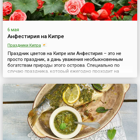
6 мая
Анфестирия на Кипре
Праздники Кипра
Праздник цветов на Кипре или Анфестирия – это не
просто праздник, а дань уважения необыкновенным
богатствам природы этого острова. Специально по
случаю праздника, который ежегодно проходит на
государственном уровне, собирается комиссия ученых-
биологов, которая подводит итоги независимых
исследований жизни флоры своей страны. Учитывается
при этом все: от подсчета мест скоплений редких
растений ...