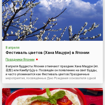
8 апреля
Фестиваль цветов (Хана Мацури) в Японии
Праздники Японии
8 апреля буддисты Японии отмечают праздник Хана Мацури (яп.
花祭) или Камбут(ц)у-э. Посвящён он появлению на свет Будды,
и часто упоминается как Фестиваль цветов.Праздничные
мероприятия, посвящённые Дню Рождения основателя одной
из мировых религий, были известны ещё в начале нашей эры,
хотя популярность приобрели во второй половине 19 века.Все
церемониальные действия, проводящиеся в этот ден...