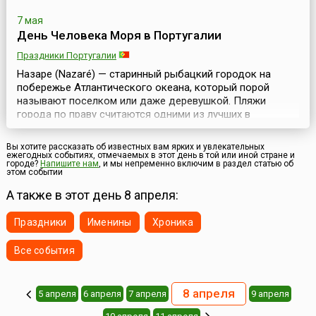
7 мая
День Человека Моря в Португалии
Праздники Португалии
Назаре (Nazaré) — старинный рыбацкий городок на
побережье Атлантического океана, который порой
называют поселком или даже деревушкой. Пляжи
города по праву считаются одними из лучших в
Португалии.Городок давно славится традиционными
костюмами, которые носят рыбаки. Жены рыбаков
Вы хотите рассказать об известных вам ярких и увлекательных
традиционно носят головные платки и расшитые
ежегодных событиях, отмечаемых в этот день в той или иной стране и
городе?
Напишите нам
, и мы непременно включим в раздел статью об
фартуки поверх семи фланелевых юбок различных
этом событии
цветов. Эти наряды можно у...
А также в этот день 8 апреля:
Праздники
Именины
Хроника
Все события
8 апреля
5 апреля
6 апреля
7 апреля
9 апреля