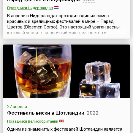
Праздники Нидерландов
В апреле в Нидерландах проходит один из самых
красивых и зрелищных фестивалей в мире – Парад
Цветов (Bloemen Corso). Это настоящий ураган весны,
который уносит в красочный мир грез, цветов и
солнца.Весь праздник цветов длится 5 дней, но главное
мероприятие – парад проходит в субботу. По традиции,
цветочное шествие, начинающееся в 9 утра в
Нордвейке, представляет собой большую праздничную
колон...
27 апреля
Фестиваль виски в Шотландии
2022
Праздники Великобритании
Одним из знаменитых фестивалей Шотландии является