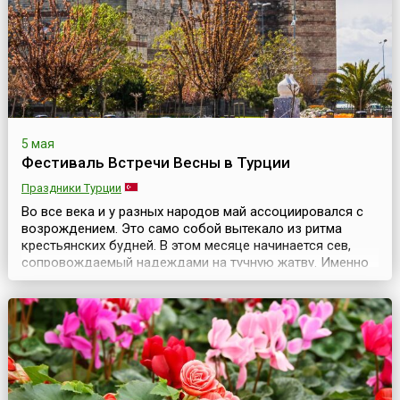
Джека (...
5 мая
Фестиваль Встречи Весны в Турции
Праздники Турции
Во все века и у разных народов май ассоциировался с
возрождением. Это само собой вытекало из ритма
крестьянских будней. В этом месяце начинается сев,
сопровождаемый надеждами на тучную жатву. Именно
тогда закладываются семена будущего урожая, а
значит и имущественного достатка семьи. Наконец, в
последний месяц весны все вокруг поражает глаз
буйством красок, некогда вызывавшим столько
сказаний об е...