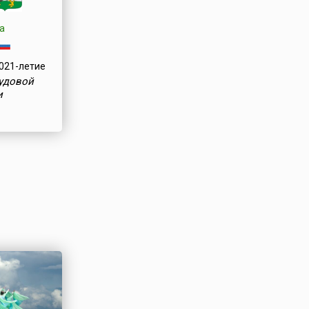
а
021-летие
рудовой
и