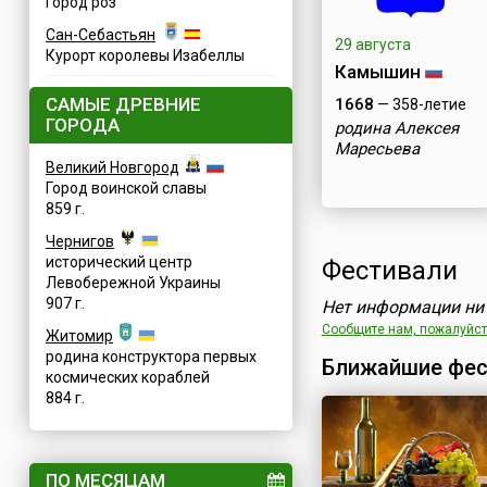
Город роз
Сан-Себастьян
29 августа
Курорт королевы Изабеллы
Камышин
САМЫЕ ДРЕВНИЕ
1668
— 358-летие
ГОРОДА
родина Алексея
Маресьева
Великий Новгород
Город воинской славы
859 г.
Чернигов
исторический центр
Фестивали
Левобережной Украины
907 г.
Нет информации ни 
Сообщите нам, пожалуйста
Житомир
родина конструктора первых
Ближайшие фес
космических кораблей
884 г.
ПО МЕСЯЦАМ