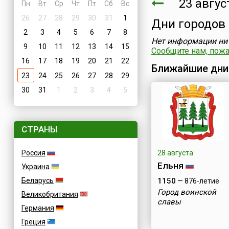
23 август
Пн
Вт
Ср
Чт
Пт
Сб
Вс
26
27
28
29
30
31
1
Дни городов
2
3
4
5
6
7
8
Нет информации ни 
9
10
11
12
13
14
15
Сообщите нам, пожал
16
17
18
19
20
21
22
Ближайшие дни
23
24
25
26
27
28
29
30
31
1
2
3
4
5
СТРАНЫ
Россия
28 августа
Ельня
Украина
Беларусь
1150
— 876-летие
Город воинской
Великобритания
славы
Германия
Греция