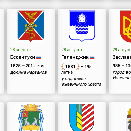
28 августа
28 августа
29 август
Ессентуки
Геленджик
Заслав
1825
985
— 201-летие
— 10
1831
— 195-
долина нарзанов
город во
летие
Изяслав
у подножья
ежевичного хребта