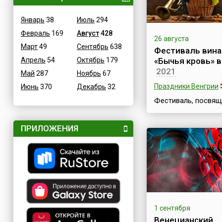
Январь
38
Июль
294
Февраль
169
Август
428
26 августа
Март
49
Сентябрь
638
Фестиваль вина
Апрель
54
Октябрь
179
«Бычья кровь» в
2021
Май
287
Ноябрь
67
Праздники Венгрии
Июнь
370
Декабрь
32
Фестиваль, посвя
вину «Бычья кровь» 
Egri Bikavér) и пок
ПРИЛОЖЕНИЯ
виноделов Святом
Донату, проводится
венгерском городе 
ежегодно на неско
дней собирает в ка
зрителей и участни
одну сотню тысяч
туристов.По одной 
легенд, название
1 сентября
знаменитого венге
Венецианский