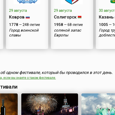
29 августа
29 августа
30 август
Ковров
Солигорск
Казань
1778
1958
1005
— 248-летие
— 68-летие
— 1
Город воинской
соляной запас
Город т
славы
Европы
доблест
об одном фестивале, который бы проводился в этот день.
, если вы знаете о таком фестивале.
тивали