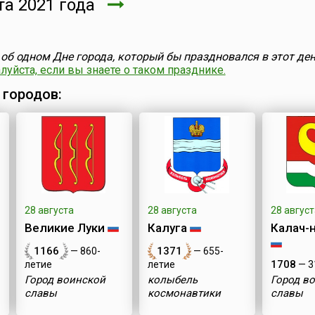
а 2021 года
об одном Дне города, который бы праздновался в этот ден
уйста, если вы знаете о таком празднике.
 городов:
28 августа
28 августа
28 август
Великие Луки
Калуга
Калач-
1166
1371
— 860-
— 655-
1708
летие
летие
— 3
Город воинской
колыбель
Город в
славы
космонавтики
славы