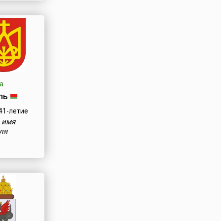
а
ль
41-летие
 имя
ля