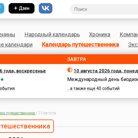
енины
Народный календарь
Хроника
Компа
е календари
Календарь путешественника
Экс
ЗАВТРА
26 года, воскресенье
10 августа 2026 года, поне
Международный день биодиз
 события
...а также еще 40 событий
арь путешественника
/
23 августа
утешественника