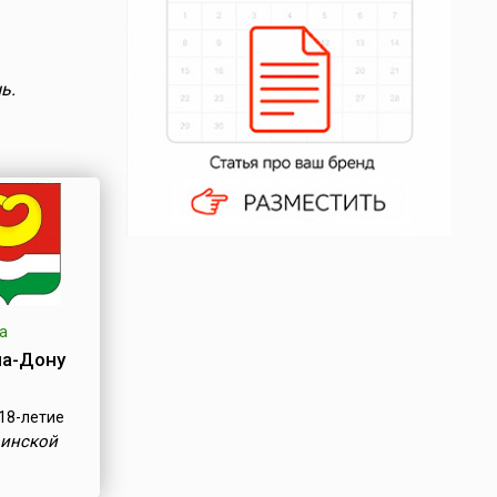
ь.
а
на-Дону
18-летие
оинской