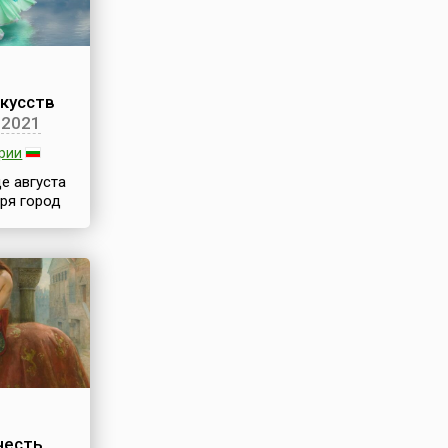
кусств
2021
рии
е августа
ря город
жном
ьтурным
егиона —
страны и
 из Азии и
текаются
х видов
 не только
теплым
 но и
честь