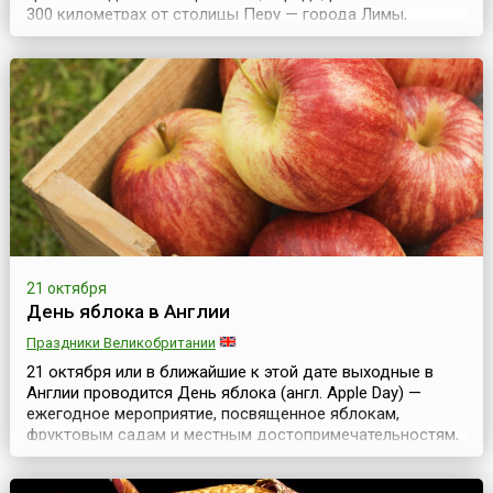
300 километрах от столицы Перу — города Лимы,
проходит религиозное шествие в честь покровителя
города Иисуса Христа, на которое собирается большое
количество местных жителей и туристов, и
организовываются красочные ярмарки, игры и другие
развлека...
21 октября
День яблока в Англии
Праздники Великобритании
21 октября или в ближайшие к этой дате выходные в
Англии проводится День яблока (англ. Apple Day) —
ежегодное мероприятие, посвященное яблокам,
фруктовым садам и местным достопримечательностям,
которое устраивается по инициативе благотворительной
организации Common Ground с 1990 года.Организаторы