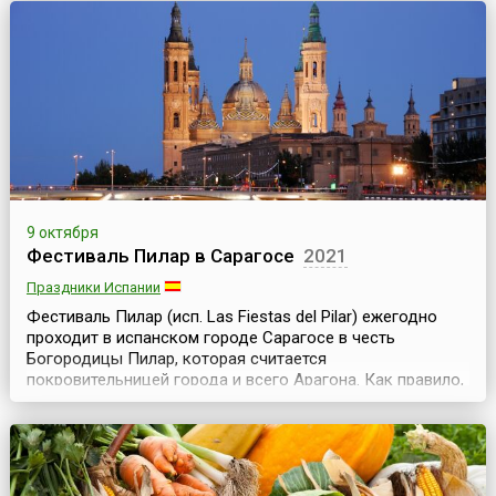
посвящен истории кино и занимается в основном
ретроспективами классики мирового киноискусства. Он
проходит ежегодно в октябре и длится чуть более
недели.История проведения фестиваля имени братьев
Люмье...
9 октября
Фестиваль Пилар в Сарагосе
2021
Праздники Испании
Фестиваль Пилар (исп. Las Fiestas del Pilar) ежегодно
проходит в испанском городе Сарагосе в честь
Богородицы Пилар, которая считается
покровительницей города и всего Арагона. Как правило,
фестиваль проводится в ту неделю, на которую
выпадает 12 октября (торжества начинаются в
выходные перед этим днем и заканчиваются в
воскресенье после). Накануне фестиваля один из
почетных гостей города зачит...