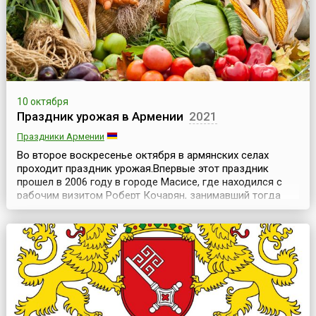
10 октября
Праздник урожая в Армении
2021
Праздники Армении
Во второе воскресенье октября в армянских селах
проходит праздник урожая.Впервые этот праздник
прошел в 2006 году в городе Масисе, где находился с
рабочим визитом Роберт Кочарян, занимавший тогда
пост президента Армении.Почти сотня накрытых столов
ломилась от изобилия: корзины с овощами и фруктами,
всевозможные мясные и даже рыбные деликатесы
(икра армянская, ишхановая), напитки, молочная ...