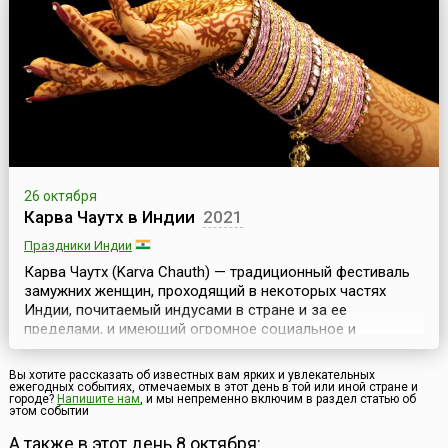
считают, что День яблока — это празднование и
демонстрация многообразия и богатства природы, а
так...
26 октября
Карва Чаутх в Индии
2021
Праздники Индии
Карва Чаутх (Karva Chauth) — традиционный фестиваль
замужних женщин, проходящий в некоторых частях
Индии, почитаемый индусами в стране и за ее
пределами, и имеющий огромное социальное и
культурное значение.В этот день замужние женщины
соблюдают пост, отказываясь от воды и еды, тем
Вы хотите рассказать об известных вам ярких и увлекательных
самым желая мужу долгой и успешной жизни. Данный
ежегодных событиях, отмечаемых в этот день в той или иной стране и
городе?
Напишите нам
, и мы непременно включим в раздел статью об
ритуал символизирует преданность жен своим мужьям и
этом событии
готовность и...
А также в этот день 8 октября: