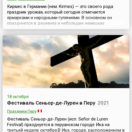
Кирмес в Германии (нем. Kirmes) — это своего рода
праздник урожая, который сегодня отмечается
ярмарками и народными гуляниями. В основном он
празднуется в деревнях и небольших немецких
городках.Праздник начинается с откапывания Кирмеса,
соломенного чучела с бутылочкой шнапса, которого
закапывают в землю за две недели до этого дня. Затем
чучело торжественно несут через всю деревню к
украшен...
18 октября
Фестиваль Сеньор-де-Лурен в Перу
2021
Праздники Перу
Фестиваль Сеньор-де-Лурен (исп. Señor de Luren
Festival) празднуется в перуанском городе Ика на
третьей неделе октября.В Ике, городе, расположенном в