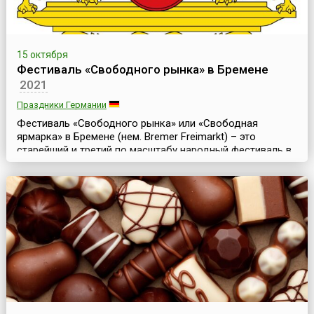
15 октября
Фестиваль «Свободного рынка» в Бремене
2021
Праздники Германии
Фестиваль «Свободного рынка» или «Свободная
ярмарка» в Бремене (нем. Bremer Freimarkt) – это
старейший и третий по масштабу народный фестиваль в
Германии. Он традиционно проходит во второй половине
октября и продолжается 17 дней.В древнем немецком
городе Бремене, городе с богатой историей, проходит
бесчисленное множество фестивалей и городских
праздников, о его театрах известно далеко даже за ...