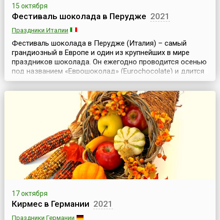
15 октября
Фестиваль шоколада в Перудже
2021
Праздники Италии
Фестиваль шоколада в Перудже (Италия) – самый
грандиозный в Европе и один из крупнейших в мире
праздников шоколада. Он ежегодно проводится осенью
под названием «Еврошоколад» (Eurochocolate) и длится
10 дней. В итальянский город Перуджа, ставший за
последние годы своеобразной «сладкой столицей»
мира, на несколько дней собираются истинные эксперты
шоколада и простые любители этого лакомства. С ...
17 октября
Кирмес в Германии
2021
Праздники Германии