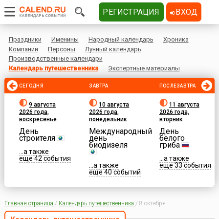
РЕГИСТРАЦИЯ
ВХОД
Праздники
Именины
Народный календарь
Хроника
Компании
Персоны
Лунный календарь
Производственные календари
Календарь путешественника
Экспертные материалы
СЕГОДНЯ
ЗАВТРА
ПОСЛЕЗАВТРА
9 августа
10 августа
11 августа
2026 года,
2026 года,
2026 года,
воскресенье
понедельник
вторник
День
Международный
День
строителя
день
белого
биодизеля
гриба
...а также
еще 42 события
...а также
...а также
еще 33 события
еще 40 событий
Главная страница
/
Календарь путешественника
/
8 октября