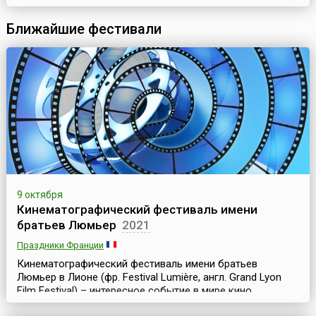
приурочен ко времени традиционного сбора винограда и
изготовления вина. На улицах устанавливаются столики,
Ближайшие фестивали
готовится угощение, а винные погреба, закрытые в течение
года, о...
9 октября
Кинематографический фестиваль имени
братьев Люмьер
2021
Праздники Франции
Кинематографический фестиваль имени братьев
Люмьер в Лионе (фр. Festival Lumière, англ. Grand Lyon
Film Festival) – интересное событие в мире кино,
предназначенное для широкой публики. Фестиваль