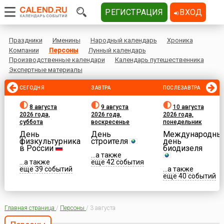
РЕГИСТРАЦИЯ
ВХОД
Праздники
Именины
Народный календарь
Хроника
Компании
Персоны
Лунный календарь
Производственные календари
Календарь путешественника
Экспертные материалы
СЕГОДНЯ
ЗАВТРА
ПОСЛЕЗАВТРА
8 августа
9 августа
10 августа
2026 года,
2026 года,
2026 года,
суббота
воскресенье
понедельник
День
День
Международны
физкультурника
строителя
день
в России
биодизеля
...а также
...а также
еще 42 события
еще 39 событий
...а также
еще 40 событий
Главная страница
/
Персоны
/
3 августа