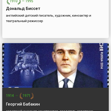
1910
—
1995
Дональд Биссет
английский детский писатель, художник, киноактер и
театральный режиссер
1914
—
1971
Георгий Бабакин