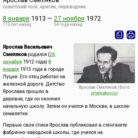
Ярослав Смеляков
советский поэт, критик, переводчик
8 января
1913
—
27 ноября
1972
113 лет назад
54 года назад
Ярослав Васильевич
Смеляков
родился (
26
декабря
1912 года)
8
января
1913 года в городе
Луцке. Его отец работал на
железной дороге. Детство
Ярослав Смеляков (Фото:
Ярослава прошло в
smelyakov.ru
)
деревне, где он окончил
начальную школу. Затем он учился в Москве, в школе-
семилетке.
Первые свои стихи Ярослав публиковал в стенгазете
фабрично-заводской школы, где учился на