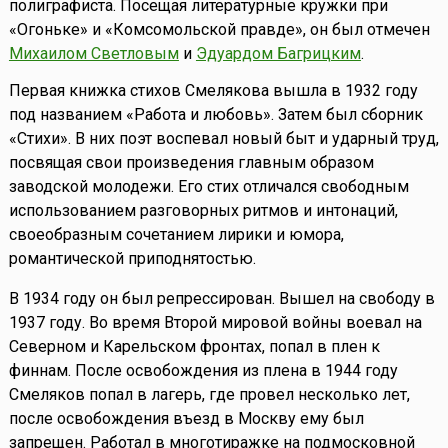
полиграфиста. Посещая литературные кружки при
«Огоньке» и «Комсомольской правде», он был отмечен
Михаилом Светловым
и
Эдуардом Багрицким
.
Первая книжка стихов Смелякова вышла в 1932 году
под названием «Работа и любовь». Затем был сборник
«Стихи». В них поэт воспевал новый быт и ударный труд,
посвящая свои произведения главным образом
заводской молодежи. Его стих отличался свободным
использованием разговорных ритмов и интонаций,
своеобразным сочетанием лирики и юмора,
романтической приподнятостью.
В 1934 году он был репрессирован. Вышел на свободу в
1937 году. Во время Второй мировой войны воевал на
Северном и Карельском фронтах, попал в плен к
финнам. После освобождения из плена в 1944 году
Смеляков попал в лагерь, где провел несколько лет,
после освобождения въезд в Москву ему был
запрещен. Работал в многотиражке на подмосковной