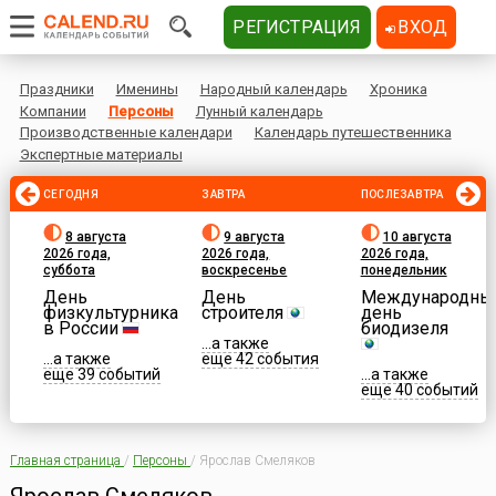
РЕГИСТРАЦИЯ
ВХОД
Праздники
Именины
Народный календарь
Хроника
Компании
Персоны
Лунный календарь
Производственные календари
Календарь путешественника
Экспертные материалы
СЕГОДНЯ
ЗАВТРА
ПОСЛЕЗАВТРА
8 августа
9 августа
10 августа
2026 года,
2026 года,
2026 года,
суббота
воскресенье
понедельник
День
День
Международны
физкультурника
строителя
день
в России
биодизеля
...а также
...а также
еще 42 события
еще 39 событий
...а также
еще 40 событий
Главная страница
/
Персоны
/
Ярослав Смеляков