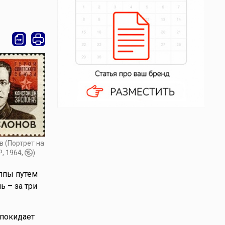
в (Портрет на
, 1964,
)
ппы путем
 – за три
 покидает