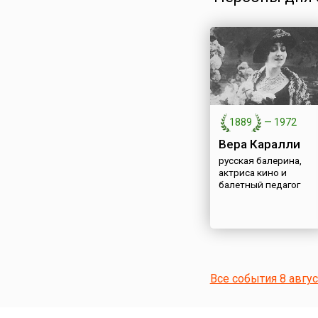
1889
—
1972
Вера Каралли
русская балерина,
актриса кино и
балетный педагог
Все события 8 авгу