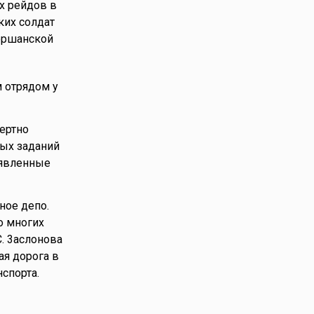
х рейдов в
ких солдат
 оршанской
м отрядом у
ертно
вых заданий
оявленные
ное депо.
о многих
. 3аслонова
ая дорога в
спорта.