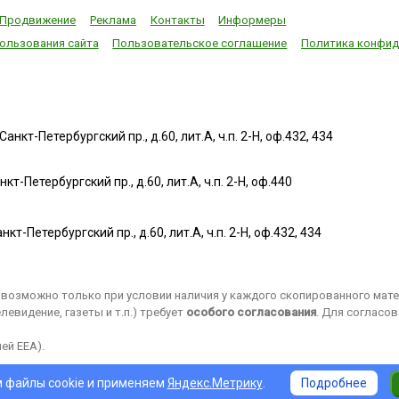
Продвижение
Реклама
Контакты
Информеры
ользования сайта
Пользовательское соглашение
Политика конфид
нкт-Петербургский пр., д.60, лит.А, ч.п. 2-Н, оф.432, 434
т-Петербургский пр., д.60, лит.А, ч.п. 2-Н, оф.440
нкт-Петербургский пр., д.60, лит.А, ч.п. 2-Н, оф.432, 434
возможно только при условии наличия у каждого скопированного матер
евидение, газеты и т.п.) требует
особого согласования
. Для согласо
ей EEA).
 файлы cookie и применяем
Яндекс.Метрику
.
Подробнее