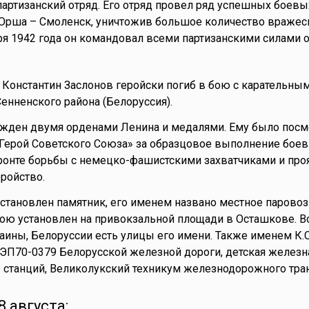
партизанский отряд. Его отряд провел ряд успешных боевы
 Орша – Смоленск, уничтожив большое количество вражес
ября 1942 года он командовал всеми партизанскими силами
 Константин Заслонов геройски погиб в бою с карательны
енненского района (Белоруссия).
ажден двумя орденами Ленина и медалями. Ему было посм
Герой Советского Союза» за образцовое выполнение бое
ронте борьбы с немецко-фашистскими захватчиками и пр
еройство.
становлен памятник, его именем названо местное паровоз
ою установлен на привокзальной площади в Осташкове. В
раины, Белоруссии есть улицы его имени. Также именем К.С
ЭП70-0379 Белорусской железной дороги, детская железн
ё станций, Великолукский техникум железнодорожного тран
 августа: