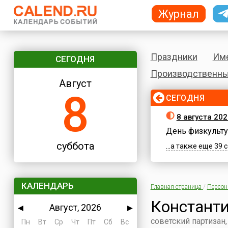
Журнал
Праздники
Им
СЕГОДНЯ
Производственны
Август
8
СЕГОДНЯ
8 августа 202
День физкульту
суббота
...а также еще 39
КАЛЕНДАРЬ
Главная страница
/
Персо
Константи
Август, 2026
◀
▶
советский партизан
Пн
Вт
Ср
Чт
Пт
Сб
Вс