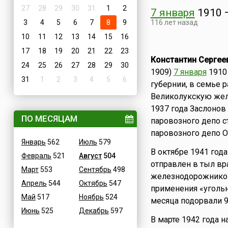
27
28
29
30
31
1
2
7 января
1910
3
4
5
6
7
8
9
116 лет назад
10
11
12
13
14
15
16
17
18
19
20
21
22
23
Константин Сергее
24
25
26
27
28
29
30
1909)
7 января
1910
31
1
2
3
4
5
6
губернии, в семье р
Великолукскую жел
1937 года Заслонов
ПО МЕСЯЦАМ
паровозного депо ст
паровозного депо О
Январь
562
Июль
579
В октябре 1941 год
Февраль
521
Август
504
отправлен в тыл вр
Март
553
Сентябрь
498
железнодорожников.
Апрель
544
Октябрь
547
применения «угольн
Май
517
Ноябрь
524
месяца подорвали 9
Июнь
525
Декабрь
597
В марте 1942 года н