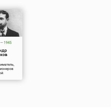
—
1945
ндр
ков
иматель,
пионеров
ой
мышленности