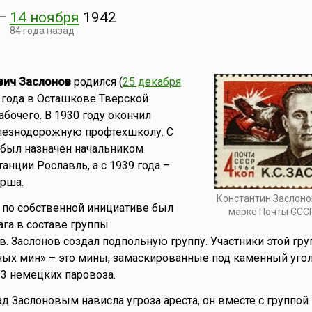
—
14 ноября
1942
84 года назад
вич Заслонов
родился (
25 декабря
 года в Осташкове Тверской
абочего. В 1930 году окончил
езнодорожную профтехшколу. С
 был назначен начальником
анции Рославль, а с 1939 года –
рша.
Константин Заслоно
а по собственной инициативе был
марке Почты СССР
ага в составе группы
 Заслонов создал подпольную группу. Участники этой гру
ых мин» – это мины, замаскированные под каменный уголь
3 немецких паровоза.
ад Заслоновым нависла угроза ареста, он вместе с группой