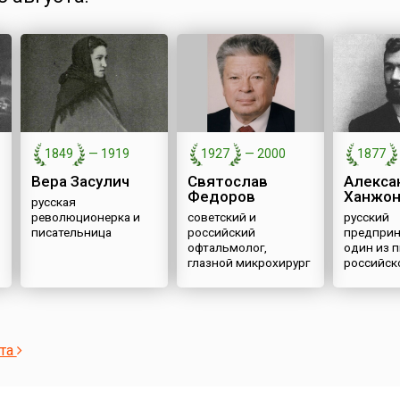
1849
—
1919
1927
—
2000
1877
Вера Засулич
Святослав
Алекса
Федоров
Ханжон
русская
революционерка и
советский и
русский
писательница
российский
предприн
офтальмолог,
один из 
глазной микрохирург
российск
кинопро
ста