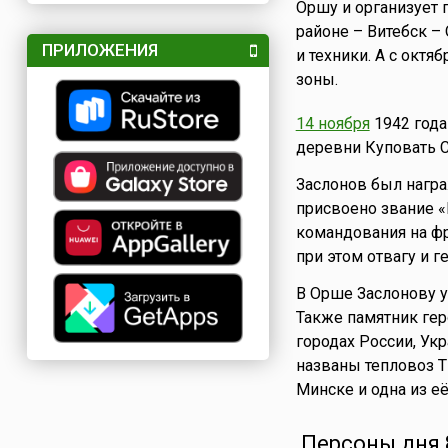
Оршу и организует 
районе – Витебск –
ПРИЛОЖЕНИЯ
и техники. А с окт
зоны.
14 ноября
1942 года
деревни Куповать С
Заслонов был нагр
присвоено звание «
командования на ф
при этом отвагу и г
В Орше Заслонову у
Также памятник гер
городах России, Ук
названы тепловоз Т
Минске и одна из е
Персоны дня 8