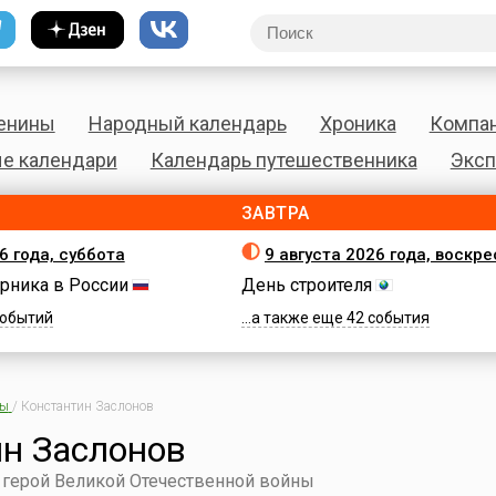
енины
Народный календарь
Хроника
Компа
е календари
Календарь путешественника
Эксп
ЗАВТРА
6 года, суббота
9 августа 2026 года, воскр
рника в России
День строителя
 событий
...а также еще 42 события
ны
/
Константин Заслонов
н Заслонов
, герой Великой Отечественной войны