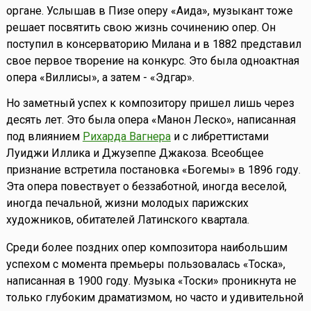
органе. Услышав в Пизе оперу «Аида», музыкант тоже
решает посвятить свою жизнь сочинению опер. Он
поступил в консерваторию Милана и в 1882 представил
свое первое творение на конкурс. Это была одноактная
опера «Виллисы», а затем - «Эдгар».
Но заметный успех к композитору пришел лишь через
десять лет. Это была опера «Манон Леско», написанная
под влиянием
Рихарда Вагнера
и с либреттистами
Луиджи Иллика и Джузеппе Джакоза. Всеобщее
признание встретила постановка «Богемы» в 1896 году.
Эта опера повествует о беззаботной, иногда веселой,
иногда печальной, жизни молодых парижских
художников, обитателей Латинского квартала.
Среди более поздних опер композитора наибольшим
успехом с момента премьеры пользовалась «Тоска»,
написанная в 1900 году. Музыка «Тоски» проникнута не
только глубоким драматизмом, но часто и удивительной