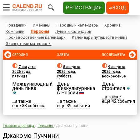
РЕГИСТРАЦИЯ
ВХОД
Праздники
Именины
Народный календарь
Хроника
Компании
Персоны
Лунный календарь
Производственные календари
Календарь путешественника
Экспертные материалы
СЕГОДНЯ
ЗАВТРА
ПОСЛЕЗАВТРА
7 августа
8 августа
9 августа
2026 года,
2026 года,
2026 года,
пятница
суббота
воскресенье
Международный
День
День
день пива
физкультурника
строителя
в России
...а также
...а также
...а также
еще 42 события
еще 33 события
еще 39 событий
Главная страница
/
Персоны
/
Джакомо Пуччини
Джакомо Пуччини