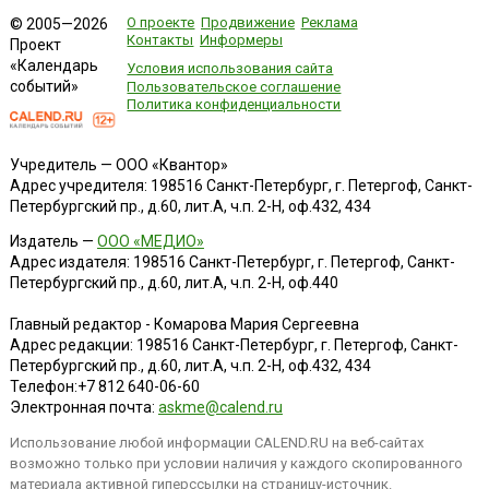
О проекте
Продвижение
Реклама
© 2005—2026
Контакты
Информеры
Проект
«Календарь
Условия использования сайта
событий»
Пользовательское соглашение
Политика конфиденциальности
Учредитель — ООО «Квантор»
Адрес учредителя: 198516 Санкт-Петербург, г. Петергоф, Санкт-
Петербургский пр., д.60, лит.А, ч.п. 2-Н, оф.432, 434
Издатель —
ООО «МЕДИО»
Адрес издателя: 198516 Санкт-Петербург, г. Петергоф, Санкт-
Петербургский пр., д.60, лит.А, ч.п. 2-Н, оф.440
Главный редактор - Комарова Мария Сергеевна
Адрес редакции:
198516
Санкт-Петербург, г. Петергоф
,
Санкт-
Петербургский пр., д.60, лит.А, ч.п. 2-Н, оф.432, 434
Телефон:
+7 812 640-06-60
Электронная почта:
askme@calend.ru
Использование любой информации CALEND.RU на веб-сайтах
возможно только при условии наличия у каждого скопированного
материала активной гиперссылки на страницу-источник.