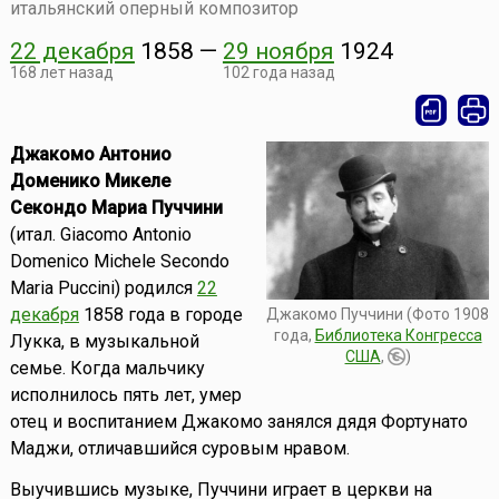
итальянский оперный композитор
22 декабря
1858
—
29 ноября
1924
168 лет назад
102 года назад
Джакомо Антонио
Доменико Микеле
Секондо Мариа Пуччини
(итал. Giacomo Antonio
Domenico Michele Secondo
Maria Puccini) родился
22
декабря
1858 года в городе
Джакомо Пуччини (Фото 1908
года,
Библиотека Конгресса
Лукка, в музыкальной
США
,
)
семье. Когда мальчику
исполнилось пять лет, умер
отец и воспитанием Джакомо занялся дядя Фортунато
Маджи, отличавшийся суровым нравом.
Выучившись музыке, Пуччини играет в церкви на