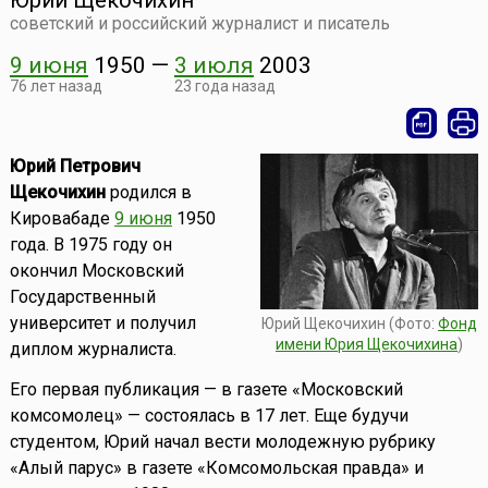
Юрий Щекочихин
советский и российский журналист и писатель
9 июня
1950
—
3 июля
2003
76 лет назад
23 года назад
Юрий Петрович
Щекочихин
родился в
Кировабаде
9 июня
1950
года. В 1975 году он
окончил Московский
Государственный
университет и получил
Юрий Щекочихин (Фото:
Фонд
имени Юрия Щекочихина
)
диплом журналиста.
Его первая публикация — в газете «Московский
комсомолец» — состоялась в 17 лет. Еще будучи
студентом, Юрий начал вести молодежную рубрику
«Алый парус» в газете «Комсомольская правда» и