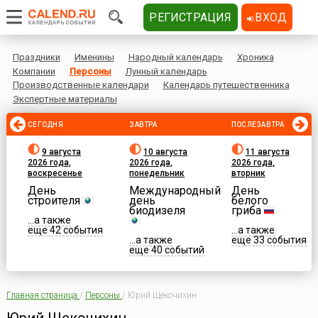
РЕГИСТРАЦИЯ
ВХОД
Праздники
Именины
Народный календарь
Хроника
Компании
Персоны
Лунный календарь
Производственные календари
Календарь путешественника
Экспертные материалы
СЕГОДНЯ
ЗАВТРА
ПОСЛЕЗАВТРА
9 августа
10 августа
11 августа
2026 года,
2026 года,
2026 года,
воскресенье
понедельник
вторник
День
Международный
День
строителя
день
белого
биодизеля
гриба
...а также
еще 42 события
...а также
...а также
еще 33 события
еще 40 событий
Главная страница
/
Персоны
/
Юрий Щекочихин