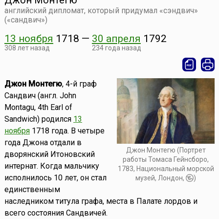
Джон Монтегю
английский дипломат, который придумал «сэндвич»
(«сандвич»)
13 ноября
1718
—
30 апреля
1792
308 лет назад
234 года назад
Джон Монтегю
, 4-й граф
Сандвич (англ. John
Montagu, 4th Earl of
Sandwich) родился
13
ноября
1718 года. В четыре
года Джона отдали в
Джон Монтегю (Портрет
дворянский Итоновский
работы Томаса Гейнсборо,
интернат. Когда мальчику
1783, Национальный морской
исполнилось 10 лет, он стал
музей, Лондон,
)
единственным
наследником титула графа, места в Палате лордов и
всего состояния Сандвичей.