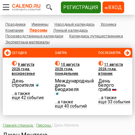
РЕГИСТРАЦИЯ
ВХОД
Праздники
Именины
Народный календарь
Хроника
Компании
Персоны
Лунный календарь
Производственные календари
Календарь путешественника
Экспертные материалы
СЕГОДНЯ
ЗАВТРА
ПОСЛЕЗАВТРА
9 августа
10 августа
11 августа
2026 года,
2026 года,
2026 года,
воскресенье
понедельник
вторник
День
Международный
День
строителя
день
белого
биодизеля
гриба
...а также
еще 42 события
...а также
...а также
еще 33 события
еще 40 событий
Главная страница
/
Персоны
/
Джон Монтегю