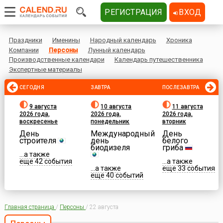
РЕГИСТРАЦИЯ
ВХОД
Праздники
Именины
Народный календарь
Хроника
Компании
Персоны
Лунный календарь
Производственные календари
Календарь путешественника
Экспертные материалы
СЕГОДНЯ
ЗАВТРА
ПОСЛЕЗАВТРА
9 августа
10 августа
11 августа
2026 года,
2026 года,
2026 года,
воскресенье
понедельник
вторник
День
Международный
День
строителя
день
белого
биодизеля
гриба
...а также
еще 42 события
...а также
...а также
еще 33 события
еще 40 событий
Главная страница
/
Персоны
/
22 августа