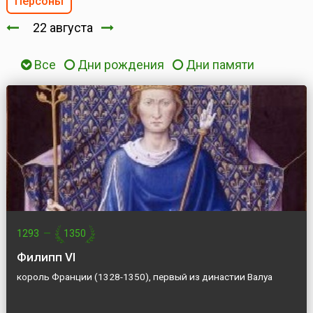
Персоны
22 августа
Все
Дни рождения
Дни памяти
1293
—
1350
Филипп VI
король Франции (1328-1350), первый из династии Валуа