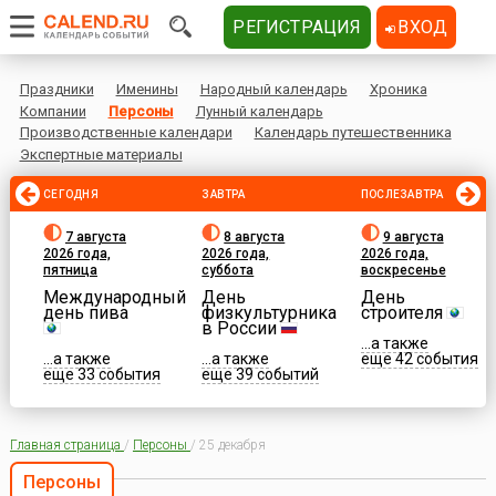
РЕГИСТРАЦИЯ
ВХОД
Праздники
Именины
Народный календарь
Хроника
Компании
Персоны
Лунный календарь
Производственные календари
Календарь путешественника
Экспертные материалы
СЕГОДНЯ
ЗАВТРА
ПОСЛЕЗАВТРА
7 августа
8 августа
9 августа
2026 года,
2026 года,
2026 года,
пятница
суббота
воскресенье
Международный
День
День
день пива
физкультурника
строителя
в России
...а также
...а также
...а также
еще 42 события
еще 33 события
еще 39 событий
Главная страница
/
Персоны
/
25 декабря
Персоны