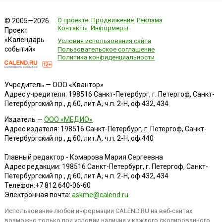
О проекте
Продвижение
Реклама
© 2005—2026
Контакты
Информеры
Проект
«Календарь
Условия использования сайта
событий»
Пользовательское соглашение
Политика конфиденциальности
Учредитель — ООО «Квантор»
Адрес учредителя: 198516 Санкт-Петербург, г. Петергоф, Санкт-
Петербургский пр., д.60, лит.А, ч.п. 2-Н, оф.432, 434
Издатель —
ООО «МЕДИО»
Адрес издателя: 198516 Санкт-Петербург, г. Петергоф, Санкт-
Петербургский пр., д.60, лит.А, ч.п. 2-Н, оф.440
Главный редактор - Комарова Мария Сергеевна
Адрес редакции:
198516
Санкт-Петербург, г. Петергоф
,
Санкт-
Петербургский пр., д.60, лит.А, ч.п. 2-Н, оф.432, 434
Телефон:
+7 812 640-06-60
Электронная почта:
askme@calend.ru
Использование любой информации CALEND.RU на веб-сайтах
возможно только при условии наличия у каждого скопированного