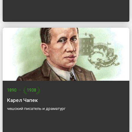
1890
—
1938
Карел Чапек
чешский писатель и драматург