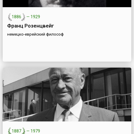
1886
—
1929
Франц Розенцвейг
немецко-еврейский философ
1887
—
1979