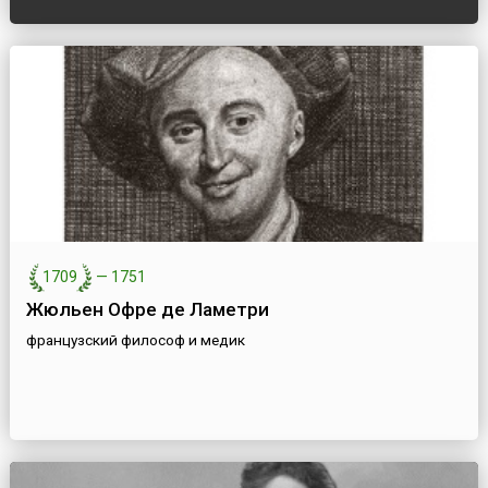
1709
—
1751
Жюльен Офре де Ламетри
французский философ и медик