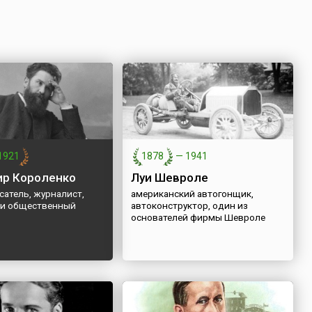
1921
1878
—
1941
р Короленко
Луи Шевроле
сатель, журналист,
американский автогонщик,
 и общественный
автоконструктор, один из
основателей фирмы Шевроле