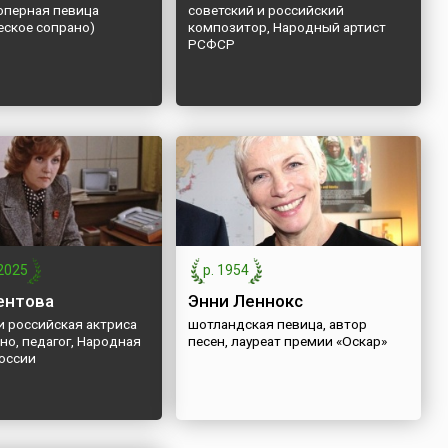
оперная певица
советский и российский
еское сопрано)
композитор, Народный артист
РСФСР
2025
р. 1954
ентова
Энни Леннокс
и российская актриса
шотландская певица, автор
ино, педагог, Народная
песен, лауреат премии «Оскар»
России