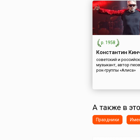
р. 1958
Константин Кин
советский и российск
музыкант, автор песе
рок-группы «Алиса»
А также в эт
Праздники
Име