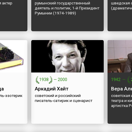
 актер
румынский государственный
шведская 
деятель и политик, 1-й Президент
(драматич
Румынии (1974-1989)
1938
—
2000
1942
—
да
Аркадий Хайт
Вера Ал
ль-эзотерик
советский и российский
советская 
писатель-сатирик и сценарист
театра и к
артистка 