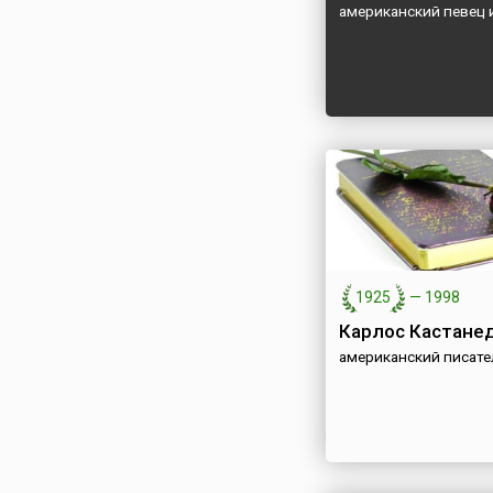
американский певец и
1925
—
1998
Карлос Кастане
американский писате