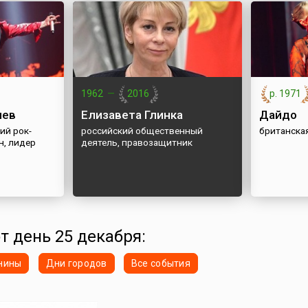
1962
—
2016
р. 1971
чев
Елизавета Глинка
Дайдо
ий рок-
российский общественный
британска
н, лидер
деятель, правозащитник
от день 25 декабря:
нины
Дни городов
Все события