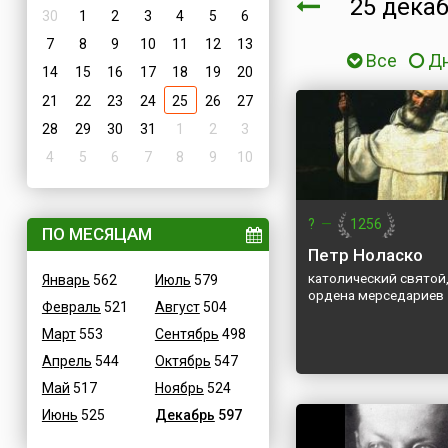
25 дека
30
1
2
3
4
5
6
7
8
9
10
11
12
13
Все
Д
14
15
16
17
18
19
20
21
22
23
24
25
26
27
28
29
30
31
1
2
3
4
5
6
7
8
9
10
?
—
1256
ПО МЕСЯЦАМ
Петр Ноласко
католический святой
Январь
562
Июль
579
ордена мерседариев
Февраль
521
Август
504
Март
553
Сентябрь
498
Апрель
544
Октябрь
547
Май
517
Ноябрь
524
Июнь
525
Декабрь
597