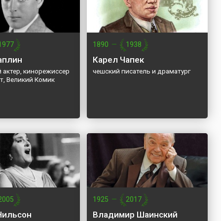
1977
1890
—
1938
аплин
Карел Чапек
 актер, кинорежиссер
чешский писатель и драматург
т, Великий Комик
2005
1925
—
2017
Нильсон
Владимир Шаинский