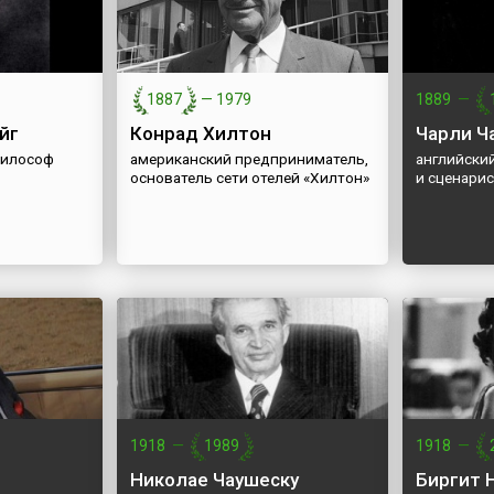
1887
—
1979
1889
—
йг
Конрад Хилтон
Чарли Ч
философ
американский предприниматель,
английский
основатель сети отелей «Хилтон»
и сценарис
1918
—
1989
1918
—
Николае Чаушеску
Биргит 