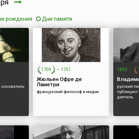
бря
ни рождения
Дни памяти
1709
—
1751
1853
—
Жюльен Офре де
Владими
Ламетри
, основатель
русский пи
французский философ и медик
публицист
деятель