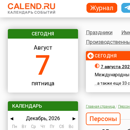
Журнал
Праздники
Им
СЕГОДНЯ
Производственны
Август
7
СЕГОДНЯ
7 августа 202
Международный
пятница
...а также еще 33
КАЛЕНДАРЬ
Главная страница
/
Персо
Декабрь, 2026
Персоны
◀
▶
Пн
Вт
Ср
Чт
Пт
Сб
Вс