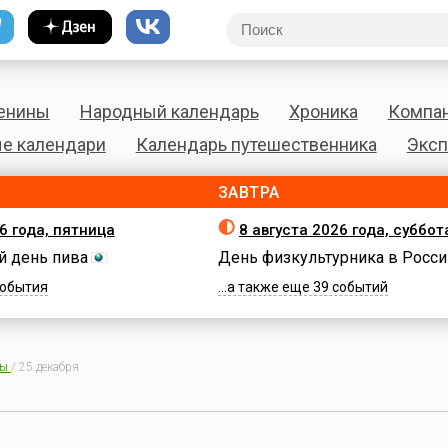
енины
Народный календарь
Хроника
Компа
е календари
Календарь путешественника
Эксп
ЗАВТРА
6 года, пятница
8 августа 2026 года, суббот
 день пива
День физкультурника в Росси
 события
...а также еще 39 событий
ны
/
25 декабря