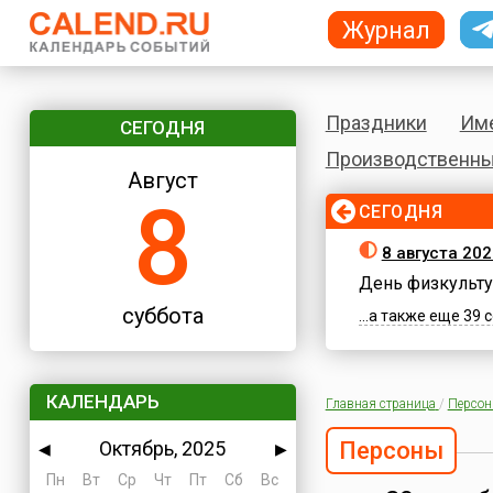
Журнал
Праздники
Им
СЕГОДНЯ
Производственны
Август
8
СЕГОДНЯ
8 августа 202
День физкульту
суббота
...а также еще 39
КАЛЕНДАРЬ
Главная страница
/
Персо
Октябрь, 2025
Персоны
◀
▶
Пн
Вт
Ср
Чт
Пт
Сб
Вс