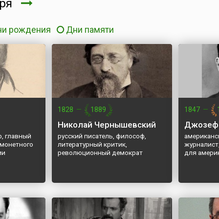
бря
ни рождения
Дни памяти
1828
—
1889
1847
—
Николай Чернышевский
Джозеф
р, главный
русский писатель, философ,
американс
 монетного
литературный критик,
журналист
ии
революционный демократ
для амери