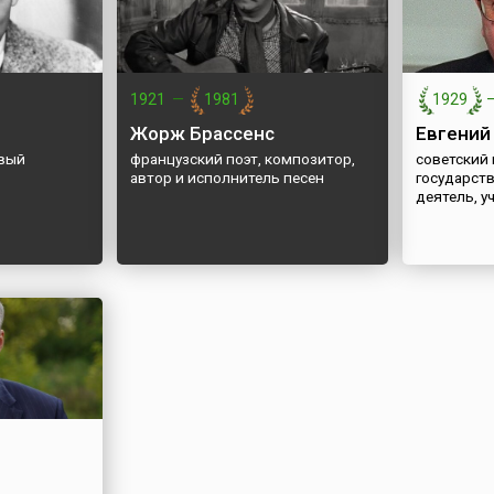
1921
—
1981
1929
Жорж Брассенс
Евгений
вый
французский поэт, композитор,
советский
автор и исполнитель песен
государст
деятель, у