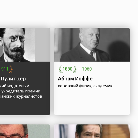
1911
1880
—
1960
 Пулитцер
Абрам Иоффе
кий издатель и
советский физик, академик
, учредитель премии
канских журналистов