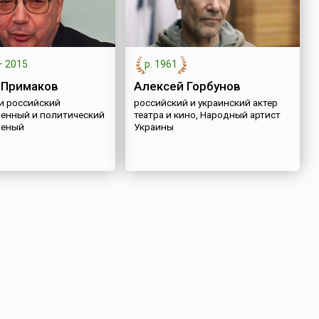
—
2015
р. 1961
 Примаков
Алексей Горбунов
 и российский
российский и украинский актер
венный и политический
театра и кино, Народный артист
ченый
Украины