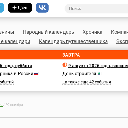
енины
Народный календарь
Хроника
Компа
е календари
Календарь путешественника
Эксп
ЗАВТРА
6 года, суббота
9 августа 2026 года, воскр
рника в России
День строителя
 событий
...а также еще 42 события
ны
/
29 октября