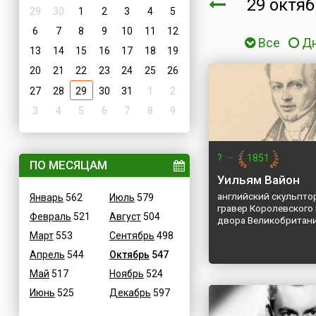
29 октя
29
30
1
2
3
4
5
6
7
8
9
10
11
12
Все
Д
13
14
15
16
17
18
19
20
21
22
23
24
25
26
27
28
29
30
31
1
2
3
4
5
6
7
8
9
?
—
1851
ПО МЕСЯЦАМ
Уильям Вайон
английский скульпто
Январь
562
Июль
579
гравер Королевского
Февраль
521
Август
504
двора Великобритан
Март
553
Сентябрь
498
Апрель
544
Октябрь
547
Май
517
Ноябрь
524
Июнь
525
Декабрь
597