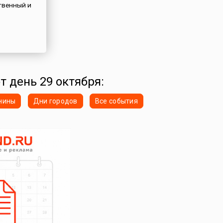
твенный и
т день 29 октября:
нины
Дни городов
Все события