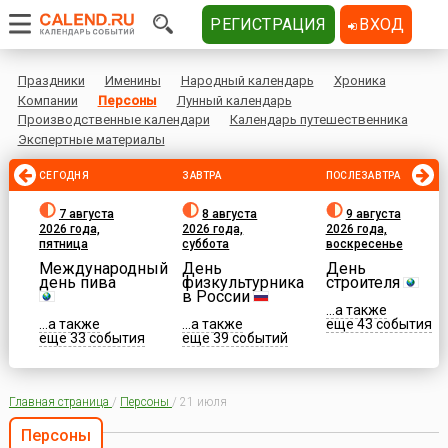
РЕГИСТРАЦИЯ
ВХОД
Праздники
Именины
Народный календарь
Хроника
Компании
Персоны
Лунный календарь
Производственные календари
Календарь путешественника
Экспертные материалы
СЕГОДНЯ
ЗАВТРА
ПОСЛЕЗАВТРА
7 августа
8 августа
9 августа
2026 года,
2026 года,
2026 года,
пятница
суббота
воскресенье
Международный
День
День
день пива
физкультурника
строителя
в России
...а также
...а также
...а также
еще 43 события
еще 33 события
еще 39 событий
Главная страница
/
Персоны
/
21 июля
Персоны