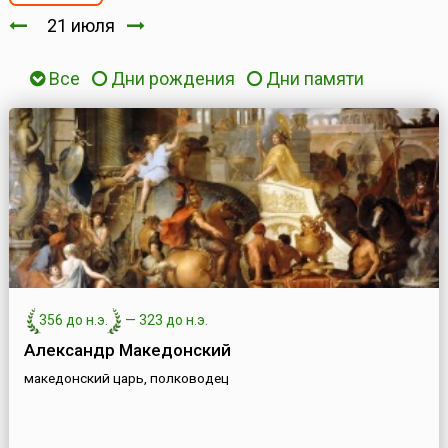
21 июля
Все
Дни рождения
Дни памяти
356 до н.э.
—
323 до н.э.
Александр Македонский
македонский царь, полководец