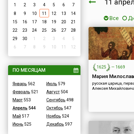
11 апре
1
2
3
4
5
6
7
8
9
10
11
12
13
14
Все
Д
15
16
17
18
19
20
21
22
23
24
25
26
27
28
29
30
1
2
3
4
5
6
7
8
9
10
11
12
1625
—
1669
ПО МЕСЯЦАМ
Мария Милослав
русская царица, перв
Январь
562
Июль
579
Алексея Михайлович
Февраль
521
Август
504
Март
553
Сентябрь
498
Апрель
544
Октябрь
547
Май
517
Ноябрь
524
Июнь
525
Декабрь
597