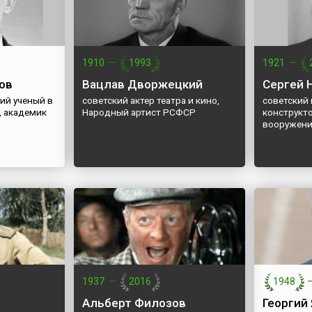
1910
—
1993
1921
—
ов
Вацлав Дворжецкий
Сергей 
ий ученый в
советский актер театра и кино,
советский
, академик
Народный артист РСФСР
конструкт
вооружени
1937
—
2016
1948
Альберт Филозов
Георгий