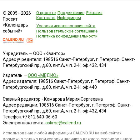
О проекте
Продвижение
Реклама
© 2005—2026
Контакты
Информеры
Проект
«Календарь
Условия использования сайта
событий»
Пользовательское соглашение
Политика конфиденциальности
Учредитель — ООО «Квантор»
Адрес учредителя: 198516 Санкт-Петербург, г. Петергоф, Санкт-
Петербургский пр., д.60, лит.А, ч.п. 2-Н, оф.432, 434
Издатель —
ООО «МЕДИО»
Адрес издателя: 198516 Санкт-Петербург, г. Петергоф, Санкт-
Петербургский пр., д.60, лит.А, ч.п. 2-Н, оф.440
Главный редактор - Комарова Мария Сергеевна
Адрес редакции:
198516
Санкт-Петербург, г. Петергоф
,
Санкт-
Петербургский пр., д.60, лит.А, ч.п. 2-Н, оф.432, 434
Телефон:
+7 812 640-06-60
Электронная почта:
askme@calend.ru
Использование любой информации CALEND.RU на веб-сайтах
возможно только при условии наличия у каждого скопированного