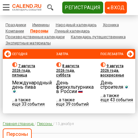
РЕГИСТРАЦИЯ
ВХОД
Праздники
Именины
Народный календарь
Хроника
Компании
Персоны
Лунный календарь
Производственные календари
Календарь путешественника
Экспертные материалы
СЕГОДНЯ
ЗАВТРА
ПОСЛЕЗАВТРА
7 августа
8 августа
9 августа
2026 года,
2026 года,
2026 года,
пятница
суббота
воскресенье
Международный
День
День
день пива
физкультурника
строителя
в России
...а также
...а также
...а также
еще 43 события
еще 33 события
еще 39 событий
Главная страница
/
Персоны
/
13 декабря
Персоны