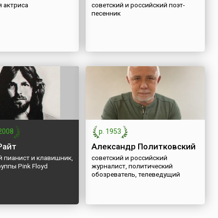
я актриса
советский и российский поэт-
песенник
2008
р. 1953
Райт
Александр Политковский
й пианист и клавишник,
советский и российский
руппы Pink Floyd
журналист, политический
обозреватель, телеведущий