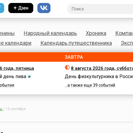
енины
Народный календарь
Хроника
Компа
е календари
Календарь путешественника
Эксп
ЗАВТРА
6 года, пятница
8 августа 2026 года, суббот
 день пива
День физкультурника в Росси
 события
...а также еще 39 событий
ны
/
15 сентября