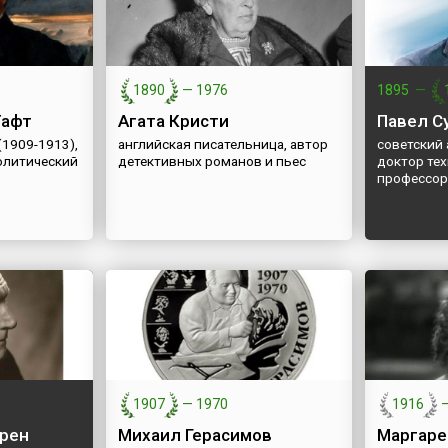
1890
—
1976
1895
—
Тафт
Агата Кристи
Павел С
(1909-1913),
английская писательница, автор
советский 
олитический
детективных романов и пьес
доктор тех
профессо
1907
—
1970
1916
ррен
Михаил Герасимов
Маргаре