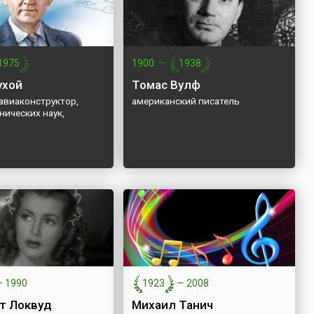
1975
1900
—
1938
ухой
Томас Вулф
авиаконструктор,
американский писатель
нических наук,
р
—
1990
1923
—
2008
т Локвуд
Михаил Танич