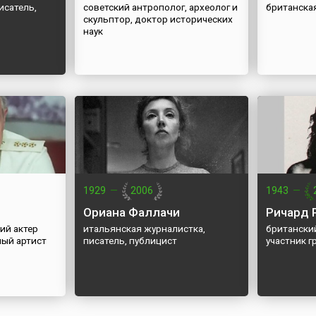
исатель,
советский антрополог, археолог и
британска
скульптор, доктор исторических
наук
1929
—
2006
1943
—
Ориана Фаллачи
Ричард 
ий актер
итальянская журналистка,
британски
ный артист
писатель, публицист
участник г