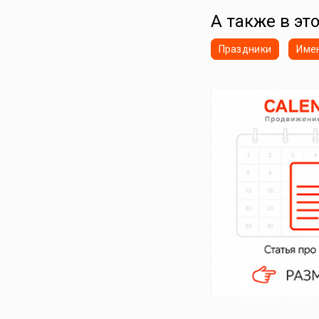
А также в это
Праздники
Име