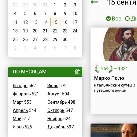
15 сент
28
29
30
31
1
2
3
4
5
6
7
8
9
10
Все
Д
11
12
13
14
15
16
17
18
19
20
21
22
23
24
25
26
27
28
29
30
1
2
3
4
5
6
7
8
1254
—
1324
ПО МЕСЯЦАМ
Марко Поло
итальянский купец и
Январь
562
Июль
579
путешественник
Февраль
521
Август
504
Март
553
Сентябрь
498
Апрель
544
Октябрь
547
Май
517
Ноябрь
524
Июнь
525
Декабрь
597