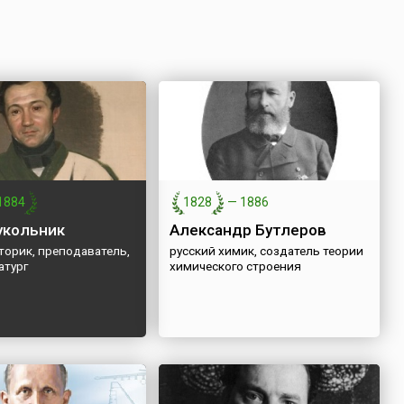
1884
1828
—
1886
укольник
Александр Бутлеров
торик, преподаватель,
русский химик, создатель теории
атург
химического строения