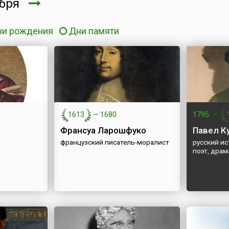
ября
ни рождения
Дни памяти
1613
—
1680
1795
—
Франсуа Ларошфуко
Павел К
французский писатель-моралист
русский ис
поэт, драм