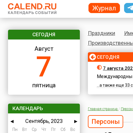
Журнал
Праздники
Им
СЕГОДНЯ
Производственны
Август
7
СЕГОДНЯ
7 августа 202
Международный
пятница
...а также еще 33
КАЛЕНДАРЬ
Главная страница
/
Персо
Сентябрь, 2023
Персоны
◀
▶
Пн
Вт
Ср
Чт
Пт
Сб
Вс