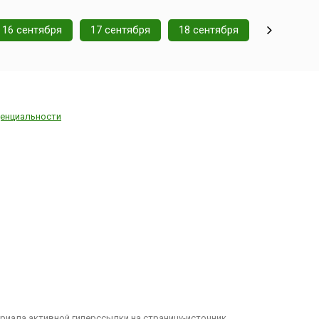
16 сентября
17 сентября
18 сентября
енциальности
иала активной гиперссылки на страницу-источник.