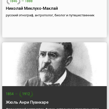
1846
—
1888
Николай Миклухо-Маклай
русский этнограф, антрополог, биолог и путешественник
1854
—
1912
Жюль Анри Пуанкаре