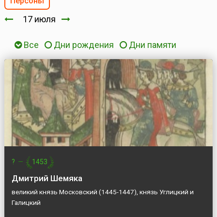
Персоны
17 июля
Все
Дни рождения
Дни памяти
?
—
1453
Дмитрий Шемяка
великий князь Московский (1445-1447), князь Углицкий и
Галицкий