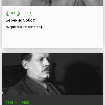
1898
—
1991
Беренис Эббот
американский фотограф
1898
—
1980