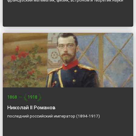
французский математик, физик, астроном и теоретик науки
1868
—
1918
Николай II Романов
последний российский император (1894-1917)