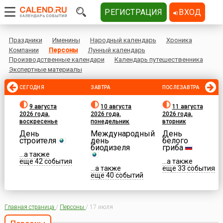
РЕГИСТРАЦИЯ
ВХОД
Праздники
Именины
Народный календарь
Хроника
Компании
Персоны
Лунный календарь
Производственные календари
Календарь путешественника
Экспертные материалы
СЕГОДНЯ
ЗАВТРА
ПОСЛЕЗАВТРА
9 августа
10 августа
11 августа
2026 года,
2026 года,
2026 года,
воскресенье
понедельник
вторник
День
Международный
День
строителя
день
белого
биодизеля
гриба
...а также
еще 42 события
...а также
...а также
еще 33 события
еще 40 событий
Главная страница
/
Персоны
/
17 июля