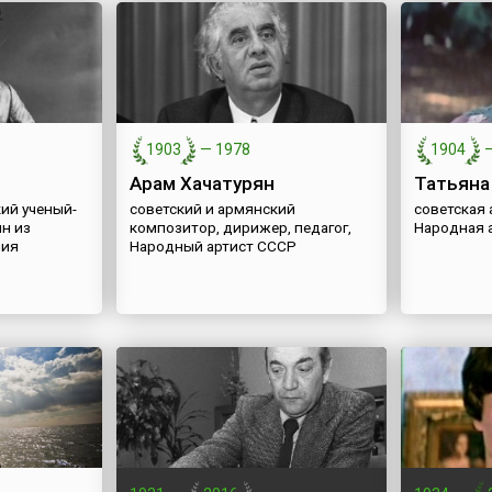
1903
—
1978
1904
й
Арам Хачатурян
Татьяна
ий ученый-
советский и армянский
советская 
н из
композитор, дирижер, педагог,
Народная 
ния
Народный артист СССР