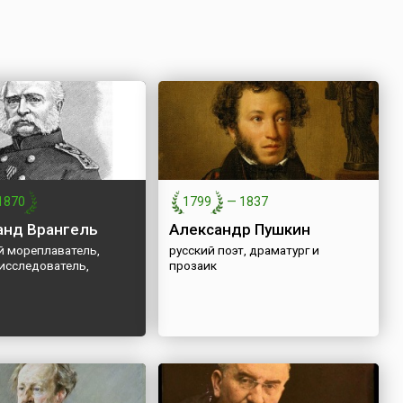
1870
1799
—
1837
нд Врангель
Александр Пушкин
й мореплаватель,
русский поэт, драматург и
исследователь,
прозаик