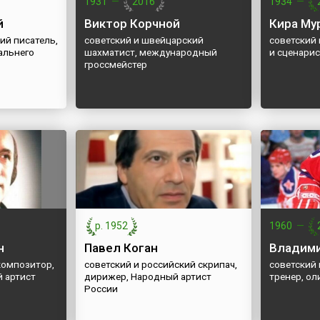
1931
—
2016
1934
—
й
Виктор Корчной
Кира Му
ий писатель,
советский и швейцарский
советский
альнего
шахматист, международный
и сценари
гроссмейстер
р. 1952
1960
—
н
Павел Коган
Владими
композитор,
советский и российский скрипач,
советский 
 артист
дирижер, Народный артист
тренер, о
России