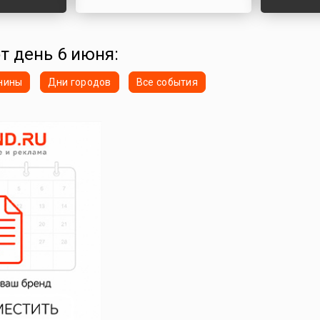
от день 6 июня:
нины
Дни городов
Все события