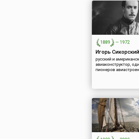
1889
—
1972
Игорь Сикорски
русский и американск
авиаконструктор, оди
пионеров авиастрое