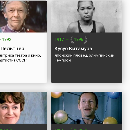
—
1992
1917
—
1996
 Пельтцер
Кусуо Китамура
актриса театра и кино,
японский пловец, олимпийский
артистка СССР
чемпион