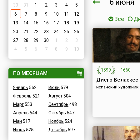
6 июня
30
31
1
2
3
4
5
6
7
8
9
10
11
12
Все
Д
13
14
15
16
17
18
19
20
21
22
23
24
25
26
27
28
29
30
1
2
3
4
5
6
7
8
9
10
1599
—
1660
ПО МЕСЯЦАМ
Диего Веласкес
испанский художник
Январь
562
Июль
579
Февраль
521
Август
504
Март
553
Сентябрь
498
Апрель
544
Октябрь
547
Май
517
Ноябрь
524
Июнь
525
Декабрь
597