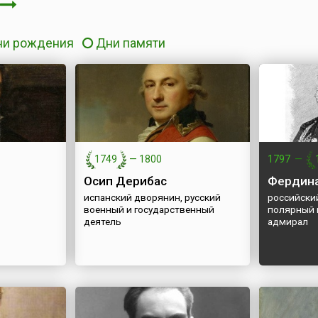
ни рождения
Дни памяти
1749
—
1800
1797
—
Осип Дерибас
Фердина
испанский дворянин, русский
российски
военный и государственный
полярный 
деятель
адмирал