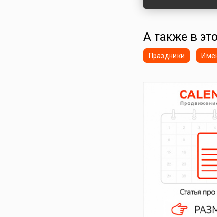
А также в эт
Праздники
Име