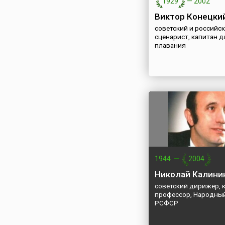
1929
—
2002
Виктор Конецки
советский и российск
сценарист, капитан д
плавания
1944
—
2004
Николай Калини
советский дирижер, 
профессор, Народный
РСФСР