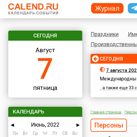
Журнал
Праздники
Им
СЕГОДНЯ
Производственны
Август
7
СЕГОДНЯ
7 августа 202
Международный
пятница
...а также еще 33
КАЛЕНДАРЬ
Главная страница
/
Персо
Июнь, 2022
Персоны
◀
▶
Пн
Вт
Ср
Чт
Пт
Сб
Вс