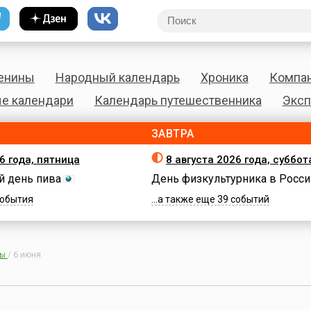
енины
Народный календарь
Хроника
Компа
е календари
Календарь путешественника
Эксп
ЗАВТРА
6 года, пятница
8 августа 2026 года, суббот
 день пива
День физкультурника в Росси
 события
...а также еще 39 событий
ны
/
6 июня