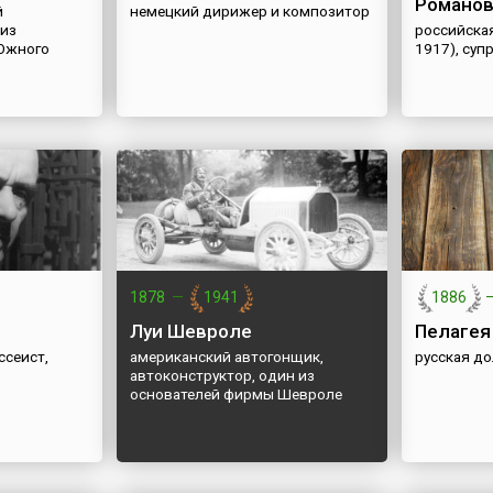
Романов
й
немецкий дирижер и композитор
 из
российска
Южного
1917), супр
1878
—
1941
1886
Луи Шевроле
Пелагея
ссеист,
американский автогонщик,
русская д
автоконструктор, один из
основателей фирмы Шевроле