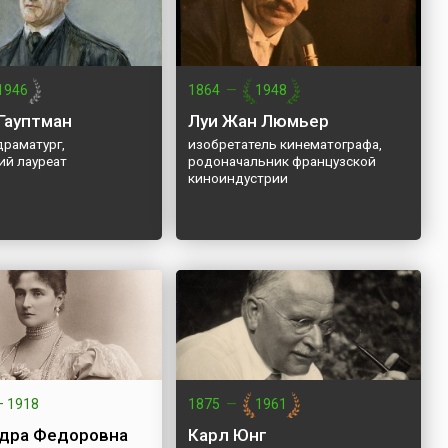
1946
1864
—
1948
 Гауптман
Луи Жан Люмьер
драматург,
изобретатель кинематографа,
ий лауреат
родоначальник французской
киноиндустрии
—
1918
1875
—
1961
дра Федоровна
Карл Юнг