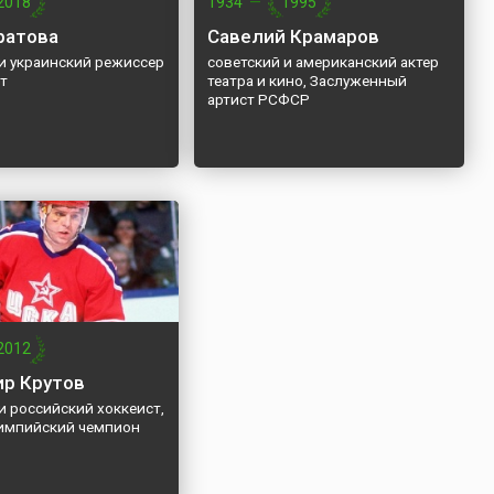
2018
1934
—
1995
ратова
Савелий Крамаров
 и украинский режиссер
советский и американский актер
ст
театра и кино, Заслуженный
артист РСФСР
2012
р Крутов
и российский хоккеист,
лимпийский чемпион