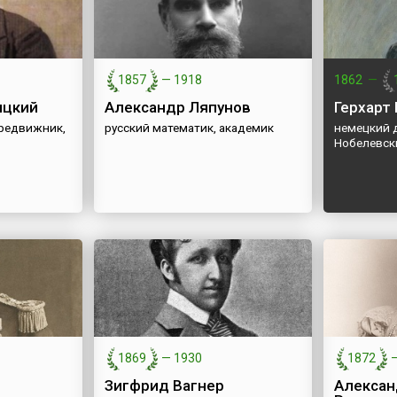
1857
—
1918
1862
—
ицкий
Александр Ляпунов
Герхарт
редвижник,
русский математик, академик
немецкий 
Нобелевск
1869
—
1930
1872
Зигфрид Вагнер
Алексан