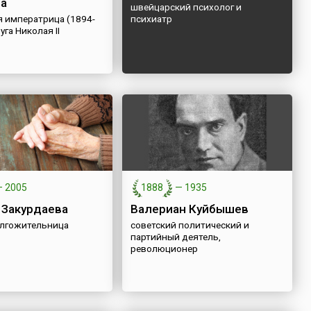
а
швейцарский психолог и
я императрица (1894-
психиатр
уга Николая II
—
2005
1888
—
1935
 Закурдаева
Валериан Куйбышев
олгожительница
советский политический и
партийный деятель,
революционер