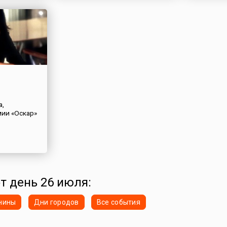
а,
ии «Оскар»
от день 26 июля:
нины
Дни городов
Все события