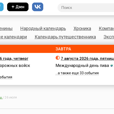
енины
Народный календарь
Хроника
Компа
е календари
Календарь путешественника
Эксп
ЗАВТРА
6 года, четверг
7 августа 2026 года, пятниц
орожных войск
Международный день пива
...а также еще 33 события
 события
ны
/
26 июля