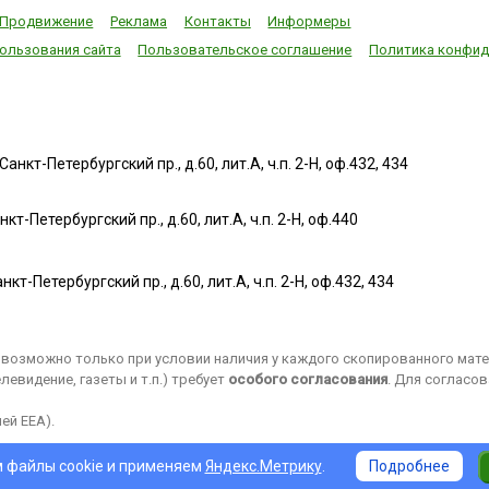
Продвижение
Реклама
Контакты
Информеры
ользования сайта
Пользовательское соглашение
Политика конфид
нкт-Петербургский пр., д.60, лит.А, ч.п. 2-Н, оф.432, 434
т-Петербургский пр., д.60, лит.А, ч.п. 2-Н, оф.440
нкт-Петербургский пр., д.60, лит.А, ч.п. 2-Н, оф.432, 434
возможно только при условии наличия у каждого скопированного матер
евидение, газеты и т.п.) требует
особого согласования
. Для согласо
ей EEA).
 файлы cookie и применяем
Яндекс.Метрику
.
Подробнее