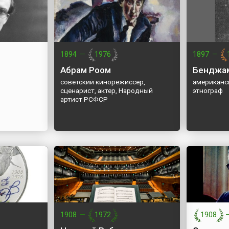
1894
—
1976
1897
—
Абрам Роом
Бенджам
советский кинорежиссер,
американс
сценарист, актер, Народный
этнограф
артист РСФСР
1908
—
1972
1908