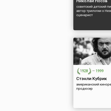
Николай Носов
советский детский пи
автор трилогии о Нез
сценарист
1928
—
1999
Стэнли Кубрик
американский кинор
продюсер