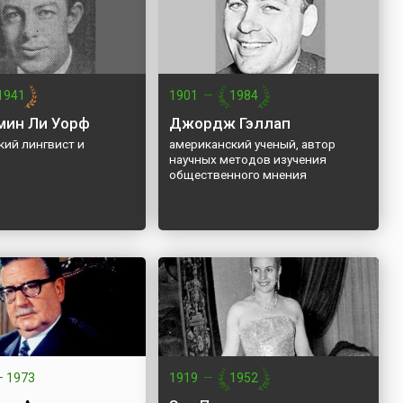
1941
1901
—
1984
ин Ли Уорф
Джордж Гэллап
кий лингвист и
американский ученый, автор
научных методов изучения
общественного мнения
—
1973
1919
—
1952