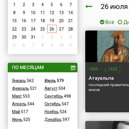
1
2
3
4
5
6
7
26 июл
8
9
10
11
12
13
14
15
16
17
18
19
20
21
Все
Д
22
23
24
25
26
27
28
29
30
31
1
2
3
4
5
6
7
8
9
10
11
ПО МЕСЯЦАМ
1500
—
1533
Атауальпа
Январь
562
Июль
579
последний правител
Февраль
521
Август
504
инков
Март
553
Сентябрь
498
Апрель
544
Октябрь
547
Май
517
Ноябрь
524
Июнь
525
Декабрь
597