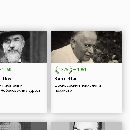
—
1950
1875
—
1961
 Шоу
Карл Юнг
й писатель и
швейцарский психолог и
 Нобелевский лауреат
психиатр