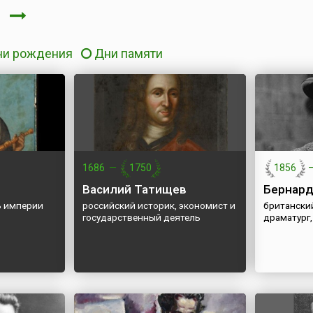
я
ни рождения
Дни памяти
1686
—
1750
1856
Василий Татищев
Бернард
ь империи
российский историк, экономист и
британски
государственный деятель
драматург,