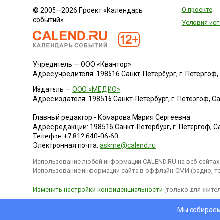
О проекте
© 2005—2026 Проект «Календарь
событий»
Условия исп
Учредитель — ООО «Квантор»
Адрес учредителя: 198516 Санкт-Петербург, г. Петергоф, Са
Издатель —
ООО «МЕДИО»
Адрес издателя: 198516 Санкт-Петербург, г. Петергоф, Санк
Главный редактор - Комарова Мария Сергеевна
Адрес редакции:
198516
Санкт-Петербург, г. Петергоф
,
Са
Телефон:
+7 812 640-06-60
Электронная почта:
askme@calend.ru
Использование любой информации CALEND.RU на веб-сайтах 
Использование информации сайта в оффлайн-СМИ (радио, тел
Изменить настройки конфиденциальности
(только для жител
Мы собираем