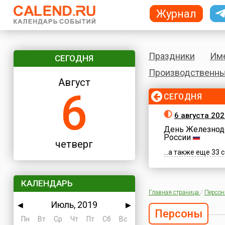
Журнал
Праздники
Им
СЕГОДНЯ
Производственны
Август
6
СЕГОДНЯ
6 августа 202
День Железнод
России
четверг
...а также еще 33
КАЛЕНДАРЬ
Главная страница
/
Персо
Июль, 2019
◀
▶
Персоны
Пн
Вт
Ср
Чт
Пт
Сб
Вс