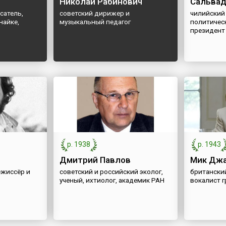
Николай Рабинович
Сальвад
сатель,
советский дирижер и
чилийский
найке,
музыкальный педагог
политичес
президент
р. 1938
р. 1943
Дмитрий Павлов
Мик Джа
ежиссёр и
советский и российский эколог,
британский
ученый, ихтиолог, академик РАН
вокалист г