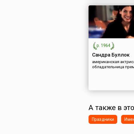
р. 1964
Сандра Буллок
американская актрис
обладательница прем
А также в эт
Праздники
Име