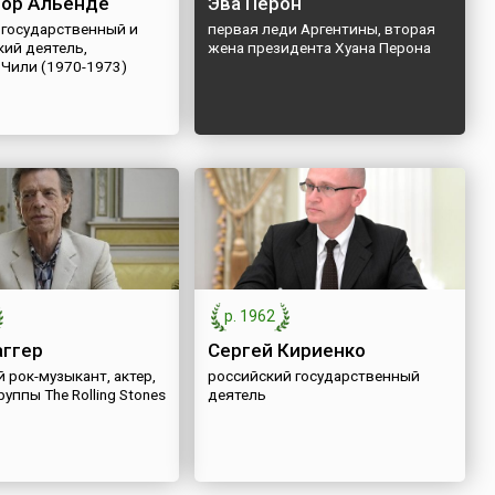
ор Альенде
Эва Перон
 государственный и
первая леди Аргентины, вторая
кий деятель,
жена президента Хуана Перона
 Чили (1970-1973)
р. 1962
ггер
Сергей Кириенко
 рок-музыкант, актер,
российский государственный
руппы The Rolling Stones
деятель