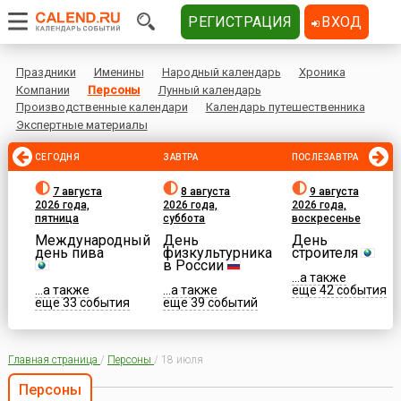
РЕГИСТРАЦИЯ
ВХОД
Праздники
Именины
Народный календарь
Хроника
Компании
Персоны
Лунный календарь
Производственные календари
Календарь путешественника
Экспертные материалы
СЕГОДНЯ
ЗАВТРА
ПОСЛЕЗАВТРА
7 августа
8 августа
9 августа
2026 года,
2026 года,
2026 года,
пятница
суббота
воскресенье
Международный
День
День
день пива
физкультурника
строителя
в России
...а также
...а также
...а также
еще 42 события
еще 33 события
еще 39 событий
Главная страница
/
Персоны
/
18 июля
Персоны