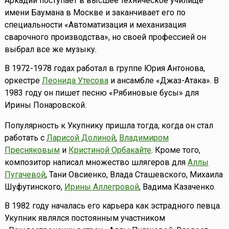
Аркадий поступает в высшее техническое училище
имени Баумана в Москве и заканчивает его по
специальности «Автоматизация и механизация
сварочного производства», но своей профессией он
выбрал все же музыку.
В 1972-1978 годах работал в группе Юрия Антонова,
оркестре
Леонида Утесова
и ансамбле «Джаз-Атака». В
1983 году он пишет песню «Рябиновые бусы» для
Ирины Понаровской.
Популярность к Укупнику пришла тогда, когда он стал
работать с
Ларисой Долиной
,
Владимиром
Пресняковым
и
Кристиной Орбакайте
. Кроме того,
композитор написал множество шлягеров для
Аллы
Пугачевой
, Тани Овсиенко, Влада Сташевского, Михаила
Шуфутинского,
Ирины Аллегровой
, Вадима Казаченко.
В 1982 году началась его карьера как эстрадного певца.
Укупник являлся постоянным участником