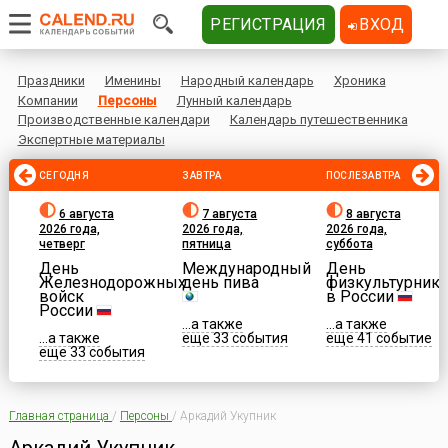
РЕГИСТРАЦИЯ
ВХОД
Праздники
Именины
Народный календарь
Хроника
Компании
Персоны
Лунный календарь
Производственные календари
Календарь путешественника
Экспертные материалы
СЕГОДНЯ
ЗАВТРА
ПОСЛЕЗАВТРА
6 августа
7 августа
8 августа
2026 года,
2026 года,
2026 года,
четверг
пятница
суббота
День
Международный
День
Железнодорожных
день пива
физкультурника
войск
в России
России
...а также
...а также
...а также
еще 33 события
еще 41 событие
еще 33 события
Главная страница
/
Персоны
/
Аркадий Укупник