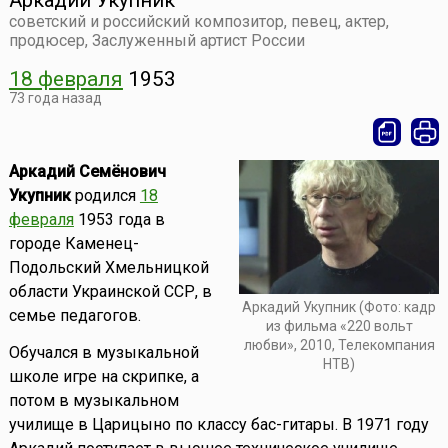
Аркадий Укупник
советский и российский композитор, певец, актер,
продюсер, Заслуженный артист России
18 февраля
1953
73 года назад
Аркадий Семёнович
Укупник
родился
18
февраля
1953 года в
городе Каменец-
Подольский Хмельницкой
области Украинской ССР, в
Аркадий Укупник (Фото: кадр
семье педагогов.
из фильма «220 вольт
любви», 2010, Телекомпания
Обучался в музыкальной
НТВ)
школе игре на скрипке, а
потом в музыкальном
училище в Царицыно по классу бас-гитары. В 1971 году