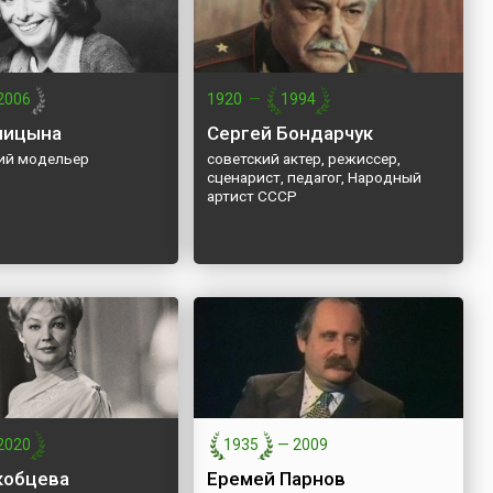
2006
1920
—
1994
лицына
Сергей Бондарчук
ий модельер
советский актер, режиссер,
сценарист, педагог, Народный
артист СССР
2020
1935
—
2009
кобцева
Еремей Парнов