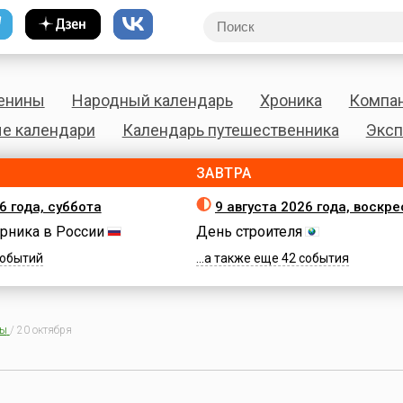
енины
Народный календарь
Хроника
Компа
е календари
Календарь путешественника
Эксп
ЗАВТРА
6 года, суббота
9 августа 2026 года, воскр
рника в России
День строителя
 событий
...а также еще 42 события
ны
/
20 октября