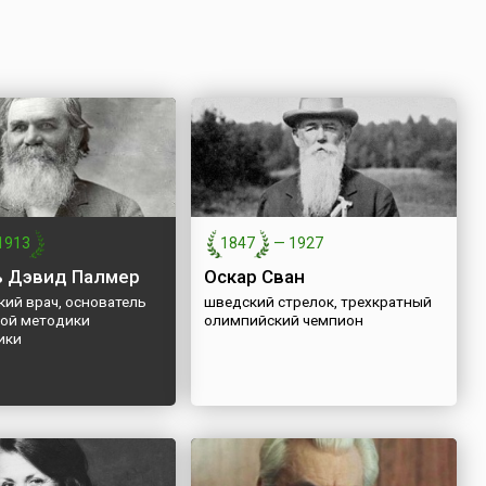
1913
1847
—
1927
 Дэвид Палмер
Оскар Сван
кий врач, основатель
шведский стрелок, трехкратный
ой методики
олимпийский чемпион
ики