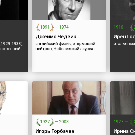
1891
—
1974
1916
—
Джеймс Чедвик
Ирен Го
(1929-1933),
английский физик, открывший
итальянск
арственный
нейтрон, Нобелевский лауреат
1927
—
2003
1927
—
Игорь Горбачев
Ирина С