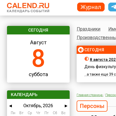
Журнал
Праздники
Им
СЕГОДНЯ
Производственны
Август
8
СЕГОДНЯ
8 августа 202
День физкульту
суббота
...а также еще 39
КАЛЕНДАРЬ
Главная страница
/
Персо
Октябрь, 2026
Персоны
◀
▶
Пн
Вт
Ср
Чт
Пт
Сб
Вс