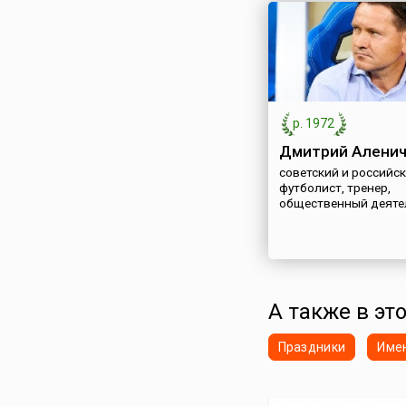
р. 1972
Дмитрий Алени
советский и российс
футболист, тренер,
общественный деяте
А также в это
Праздники
Име