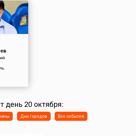
чев
кий
ль
т день 20 октября:
нины
Дни городов
Все события