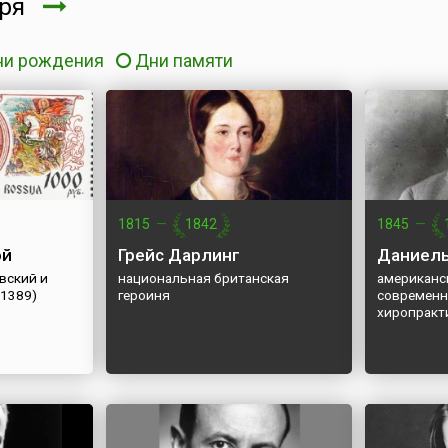
бря
ни рождения
Дни памяти
1815
—
1842
1845
—
ой
Грейс Дарлинг
Даниель
вский и
национальная британская
американс
1389)
героиня
современн
хиропракт