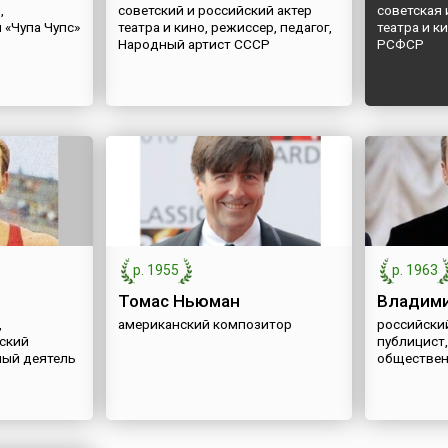
,
советский и российский актер
советская 
 «Чупа Чупс»
театра и кино, режиссер, педагог,
театра и к
Народный артист СССР
РСФСР
р. 1955
р. 1963
Томас Ньюман
Владими
,
американский композитор
российски
ский
публицист
ный деятель
обществен