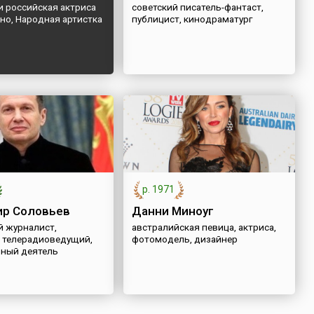
и российская актриса
советский писатель-фантаст,
ино, Народная артистка
публицист, кинодраматург
р. 1971
р Соловьев
Данни Миноуг
й журналист,
австралийская певица, актриса,
, телерадиоведущий,
фотомодель, дизайнер
ный деятель