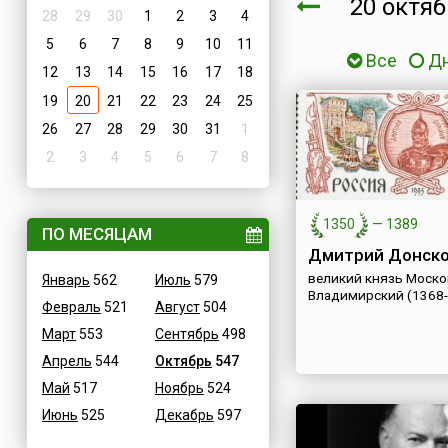
20 октя
28
29
30
1
2
3
4
5
6
7
8
9
10
11
Все
Д
12
13
14
15
16
17
18
19
20
21
22
23
24
25
26
27
28
29
30
31
1
2
3
4
5
6
7
8
1350
—
1389
ПО МЕСЯЦАМ
Дмитрий Донск
великий князь Моско
Январь
562
Июль
579
Владимирский (1368-
Февраль
521
Август
504
Март
553
Сентябрь
498
Апрель
544
Октябрь
547
Май
517
Ноябрь
524
Июнь
525
Декабрь
597