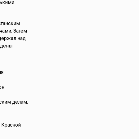
лькими
станским
чами. Затем
держал над
ждены
ля
он
ским делам.
а Красной