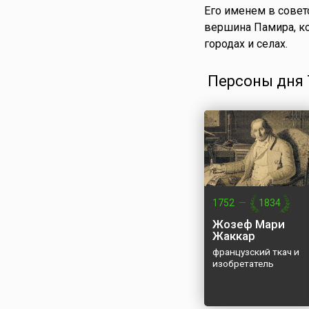
Его именем в совет
вершина Памира, ко
городах и селах.
Персоны дня 7
1752
—
1834
Жозеф Мари
Жаккар
французский ткач и
изобретатель