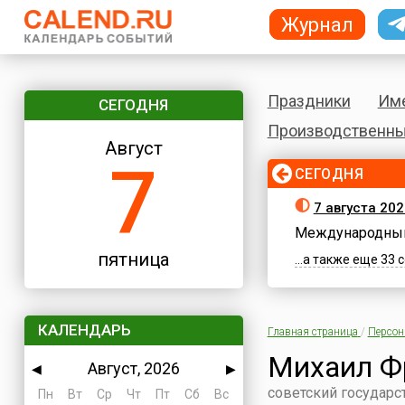
Журнал
Праздники
Им
СЕГОДНЯ
Производственны
Август
7
СЕГОДНЯ
7 августа 202
Международный
пятница
...а также еще 33
КАЛЕНДАРЬ
Главная страница
/
Персо
Михаил Ф
Август, 2026
◀
▶
советский государс
Пн
Вт
Ср
Чт
Пт
Сб
Вс