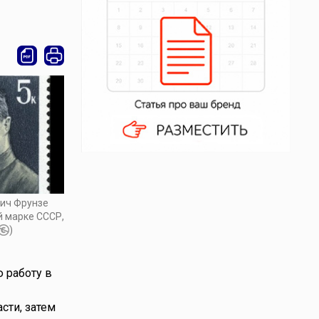
ич Фрунзе
й марке СССР,
)
 работу в
сти, затем