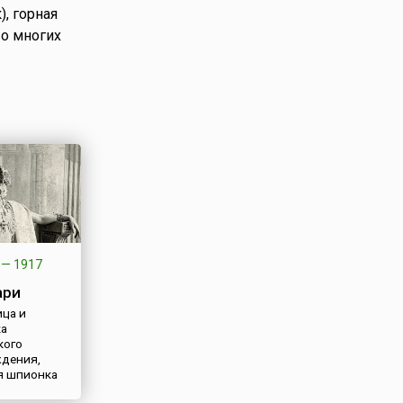
, горная
во многих
—
1917
ари
ца и
ка
кого
дения,
я шпионка