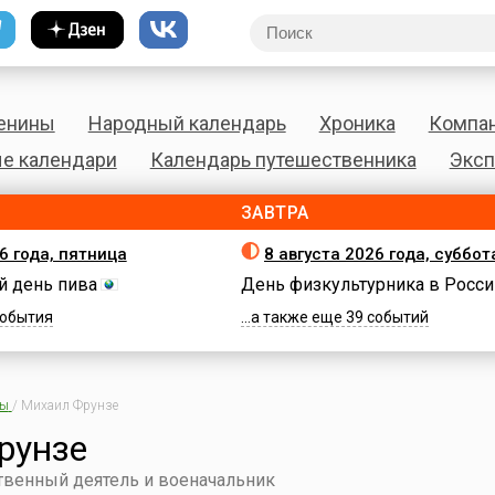
енины
Народный календарь
Хроника
Компа
е календари
Календарь путешественника
Эксп
ЗАВТРА
6 года, пятница
8 августа 2026 года, суббот
 день пива
День физкультурника в Росси
 события
...а также еще 39 событий
ны
/
Михаил Фрунзе
рунзе
твенный деятель и военачальник