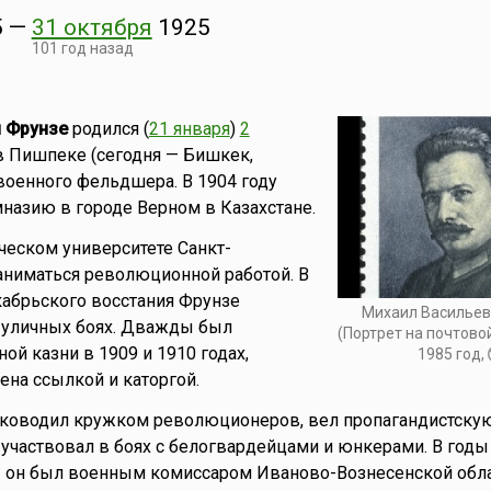
5
—
31 октября
1925
101 год назад
 Фрунзе
родился (
21 января
)
2
в Пишпеке (сегодня — Бишкек,
 военного фельдшера. В 1904 году
назию в городе Верном в Казахстане.
ческом университете Санкт-
заниматься революционной работой. В
кабрьского восстания Фрунзе
Михаил Васильев
в уличных боях. Дважды был
(Портрет на почтово
ой казни в 1909 и 1910 годах,
1985 год,
ена ссылкой и каторгой.
уководил кружком революционеров, вел пропагандистскую
у участвовал в боях с белогвардейцами и юнкерами. В годы
 он был военным комиссаром Иваново-Вознесенской обла