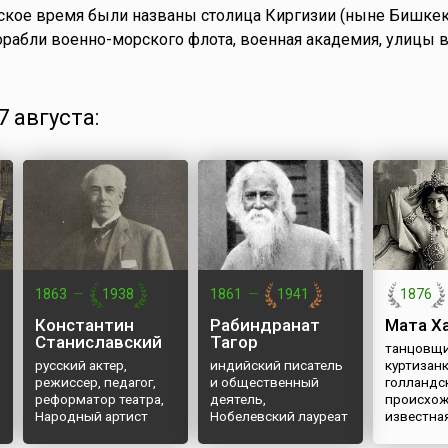
ское время были названы столица Киргизии (ныне Бишкек)
рабли военно-морского флота, военная академия, улицы 
 августа:
1863
—
1938
1861
—
1941
1876
Константин
Рабиндранат
Мата Х
Станиславский
Тагор
танцовщи
русский актер,
индийский писатель
куртизан
режиссер, педагог,
и общественный
голландс
реформатор театра,
деятель,
происхож
Народный артист
Нобелевский лауреат
известна
СССР