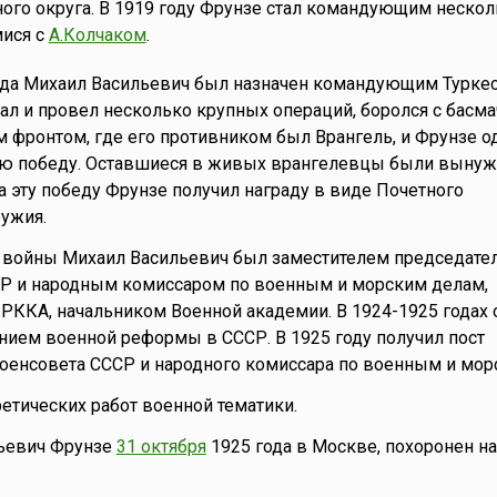
ого округа. В 1919 году Фрунзе стал командующим неско
ися с
А.Колчаком
.
года Михаил Васильевич был назначен командующим Турке
ал и провел несколько крупных операций, боролся с басма
фронтом, где его противником был Врангель, и Фрунзе о
ю победу. Оставшиеся в живых врангелевцы были выну
За эту победу Фрунзе получил награду в виде Почетного
ужия.
 войны Михаил Васильевич был заместителем председате
Р и народным комиссаром по военным и морским делам,
РККА, начальником Военной академии. В 1924-1925 годах 
ием военной реформы в СССР. В 1925 году получил пост
оенсовета СССР и народного комиссара по военным и мор
ретических работ военной тематики.
ьевич Фрунзе
31 октября
1925 года в Москве, похоронен н