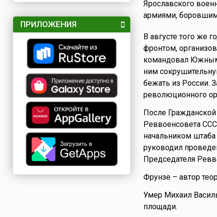
Ярославского военн
армиями, боровшим
ПРИЛОЖЕНИЯ
В августе того же 
фронтом, организов
командовал Южным 
ним сокрушительну
бежать из России. 
революционного ор
После Гражданской
Реввоенсовета ССС
начальником штаба 
руководил проведен
Председателя Ревв
Фрунзе – автор тео
Умер Михаил Васил
площади.