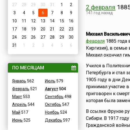
27
28
29
30
31
1
2
2 февраля
188
3
4
5
6
7
8
9
141 год назад
10
11
12
13
14
15
16
17
18
19
20
21
22
23
Михаил Васильевич
24
25
26
27
28
29
30
февраля
1885 года 
31
1
2
3
4
5
6
Киргизия), в семье
Михаил окончил гим
Учился в Политехни
ПО МЕСЯЦАМ
Петербурга и стал 
1905 году в дни Де
Январь
562
Июль
579
принимал участие 
Февраль
521
Август
504
приговорен к смертн
Март
553
Сентябрь
498
которая была замен
Апрель
544
Октябрь
547
В ссылке Фрунзе р
Май
517
Ноябрь
524
Сибири. В 1917 год
Июнь
525
Декабрь
597
Гражданской войны