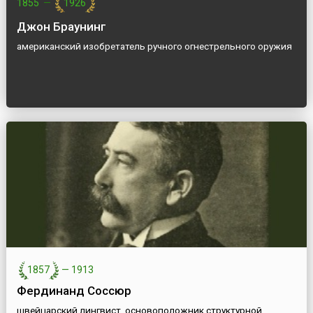
1855
—
1926
Джон Браунинг
американский изобретатель ручного огнестрельного оружия
1857
—
1913
Фердинанд Соссюр
швейцарский лингвист, основоположник структурной