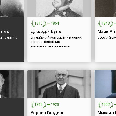
1815
—
1864
1843
нтес
Джордж Буль
Марк Ан
и политик
английский математик и логик,
русский с
основоположник
математической логики
1865
—
1923
1902
Уоррен Гардинг
Михаил 