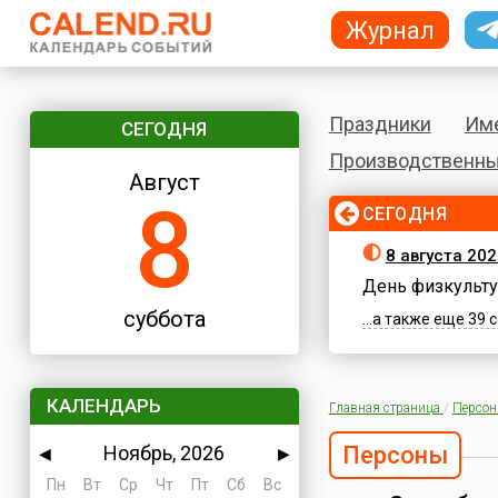
Журнал
Праздники
Им
СЕГОДНЯ
Производственны
Август
8
СЕГОДНЯ
8 августа 202
День физкульту
суббота
...а также еще 39
КАЛЕНДАРЬ
Главная страница
/
Персо
Ноябрь, 2026
Персоны
◀
▶
Пн
Вт
Ср
Чт
Пт
Сб
Вс