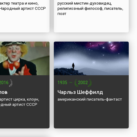
актер театра и кино,
русский мистик-духовидец,
 Народный артист СССР
религиозный философ, писатель,
поэт
2016
1935
—
2002
пов
Чарльз Шеффилд
артист цирка, клоун,
американский писатель-фантаст
родный артист СССР