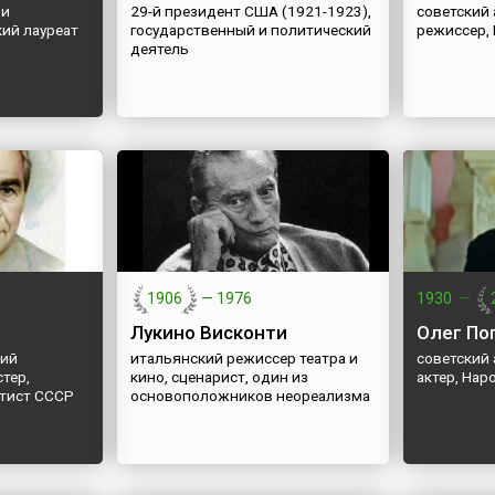
 и
29-й президент США (1921-1923),
советский 
кий лауреат
государственный и политический
режиссер,
деятель
1906
—
1976
1930
—
Лукино Висконти
Олег По
кий
итальянский режиссер театра и
советский 
тер,
кино, сценарист, один из
актер, На
ртист СССР
основоположников неореализма