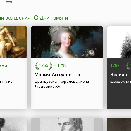
ря
ни рождения
Дни памяти
 н.э.
1755
—
1793
1782
—
Мария-Антуанетта
Эсайас 
ипта из
французская королева, жена
шведский 
Людовика XVI