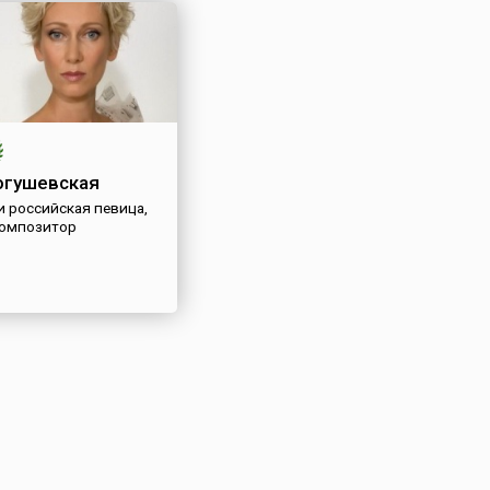
огушевская
и российская певица,
композитор