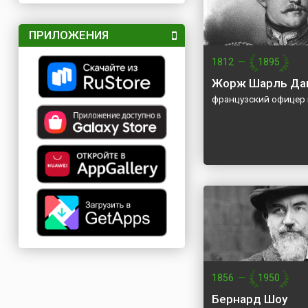
ПРИЛОЖЕНИЯ
1812
—
1895
Жорж Шарль Да
французский офицер 
1856
—
1950
Бернард Шоу