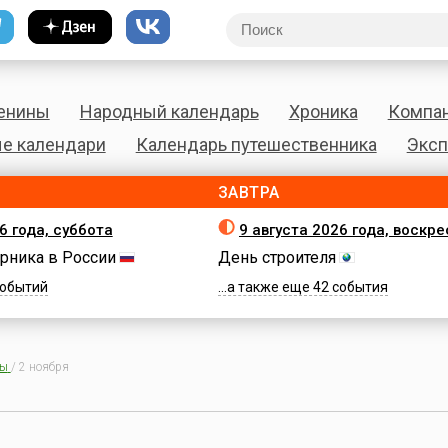
енины
Народный календарь
Хроника
Компа
е календари
Календарь путешественника
Эксп
ЗАВТРА
6 года, суббота
9 августа 2026 года, воскр
рника в России
День строителя
 событий
...а также еще 42 события
ны
/
2 ноября