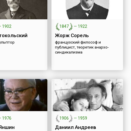
—
1902
1847
—
1922
токольский
Жорж Сорель
кульптор
французский философ и
публицист, теоретик анархо-
синдикализма
—
1976
1906
—
1959
Яншин
Даниил Андреев