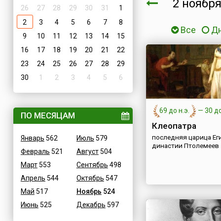
2 нояб
26
27
28
29
30
31
1
2
3
4
5
6
7
8
Все
Д
9
10
11
12
13
14
15
16
17
18
19
20
21
22
23
24
25
26
27
28
29
30
1
2
3
4
5
6
69 до н.э.
—
30 до
ПО МЕСЯЦАМ
Клеопатра
последняя царица Ег
Январь
562
Июль
579
династии Птолемеев
Февраль
521
Август
504
Март
553
Сентябрь
498
Апрель
544
Октябрь
547
Май
517
Ноябрь
524
Июнь
525
Декабрь
597