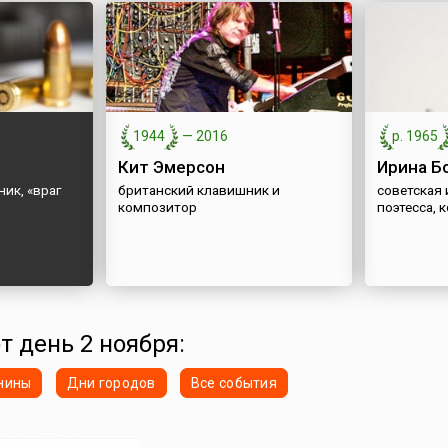
1944
—
2016
р. 1965
Кит Эмерсон
Ирина Б
ик, «враг
британский клавишник и
советская 
композитор
поэтесса, 
т день 2 ноября:
нины
Дни городов
Все события