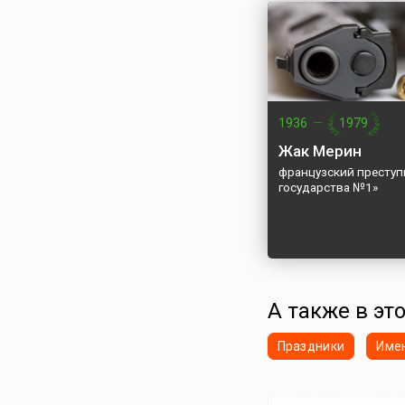
1936
—
1979
Жак Мерин
французский преступн
государства №1»
А также в это
Праздники
Име