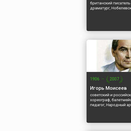
британский писатель
драматург, Нобелевс
1906
—
2007
Игорь Моисеев
советский и российс
хореограф, балетмейс
педагог, Народный а